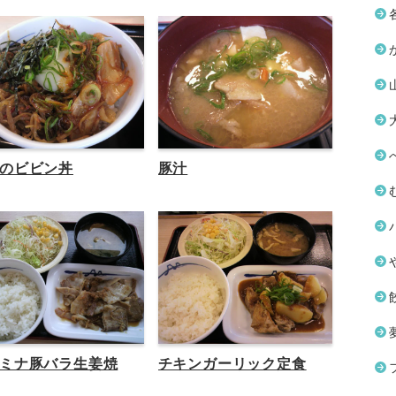
のビビン丼
豚汁
ミナ豚バラ生姜焼
チキンガーリック定食