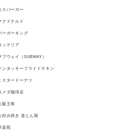
モスバーガー
マクドナルド
バーガーキング
ロッテリア
サブウェイ（SUBWAY）
ケンタッキーフライドチキン
ミスタードーナツ
コメダ珈琲店
大阪王将
お好み焼き 道とん堀
幸楽苑