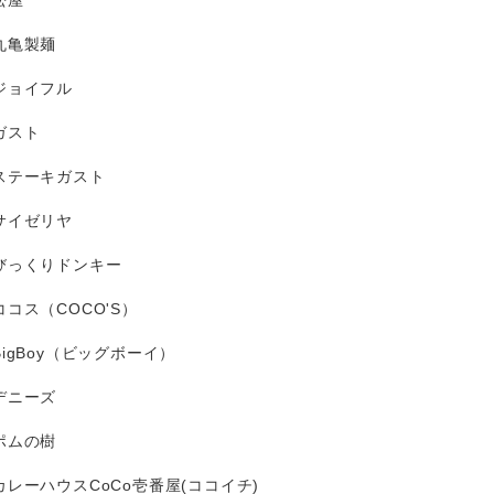
松屋
丸亀製麺
ジョイフル
ガスト
ステーキガスト
サイゼリヤ
びっくりドンキー
ココス（COCO'S）
BigBoy（ビッグボーイ）
デニーズ
ポムの樹
カレーハウスCoCo壱番屋(ココイチ)