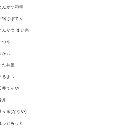
とんかつ和幸
新宿さぼてん
とんかつ まい泉
かつや
なか卯
すた丼屋
まるまつ
天丼てんや
韓丼
菜々家(ななや)
ほっともっと