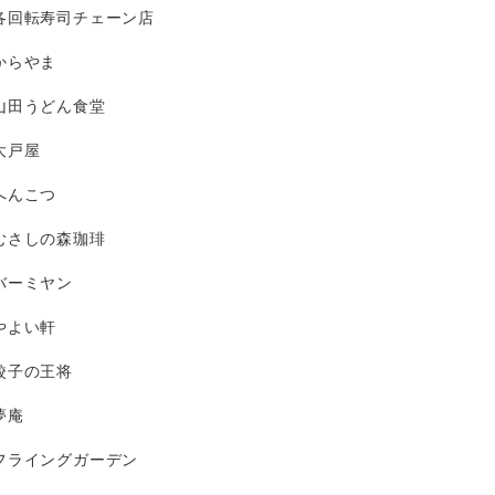
各回転寿司チェーン店
からやま
山田うどん食堂
大戸屋
へんこつ
むさしの森珈琲
バーミヤン
やよい軒
餃子の王将
夢庵
フライングガーデン