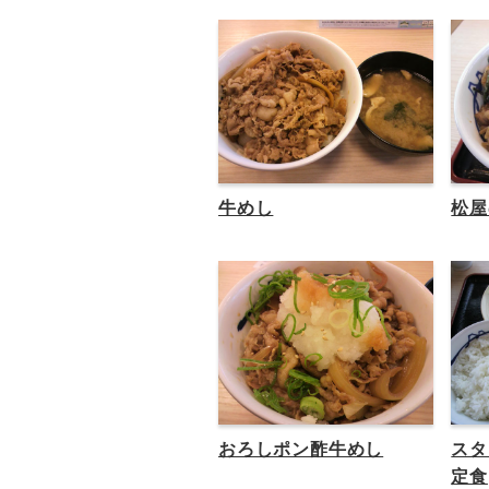
牛めし
松屋
おろしポン酢牛めし
スタ
定食