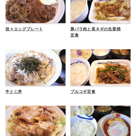
担々エッグプレート
豚バラ肉と長ネギの生姜焼
定食
牛とじ丼
プルコギ定食