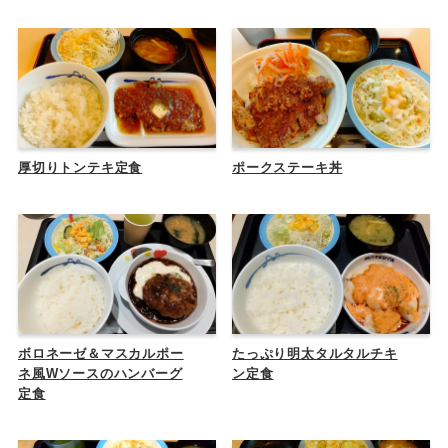
厚切りトンテキ定食
ポークステーキ丼
ボロネーゼ＆マスカルポー
たっぷり明太タルタルチキ
ネ風Wソースのハンバーグ
ン定食
定食