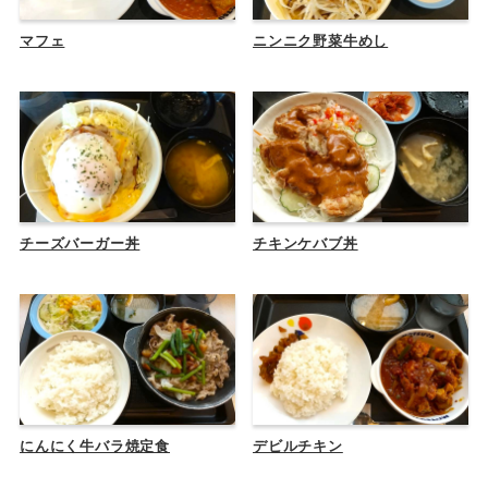
マフェ
ニンニク野菜牛めし
チーズバーガー丼
チキンケバブ丼
にんにく牛バラ焼定食
デビルチキン