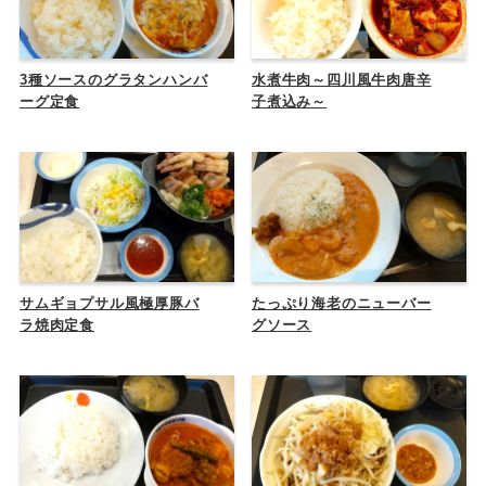
3種ソースのグラタンハンバ
水煮牛肉～四川風牛肉唐辛
ーグ定食
子煮込み～
サムギョプサル風極厚豚バ
たっぷり海老のニューバー
ラ焼肉定食
グソース