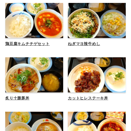
鶏豆腐キムチチゲセット
ねぎマヨ辣牛めし
炙り十勝豚丼
カットヒレステーキ丼