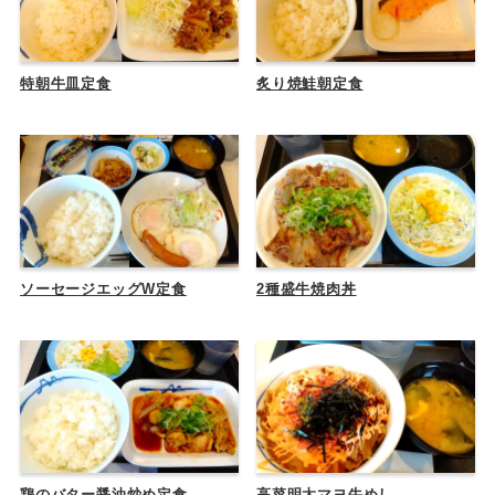
特朝牛皿定食
炙り焼鮭朝定食
ソーセージエッグW定食
2種盛牛焼肉丼
鶏のバター醤油炒め定食
高菜明太マヨ牛めし