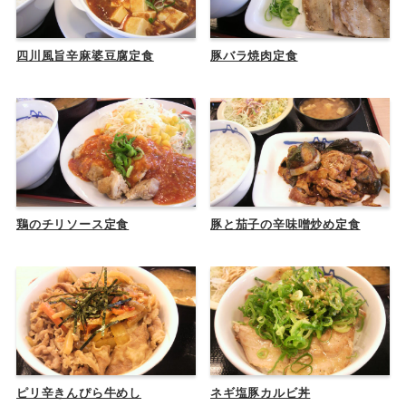
四川風旨辛麻婆豆腐定食
豚バラ焼肉定食
鶏のチリソース定食
豚と茄子の辛味噌炒め定食
ピリ辛きんぴら牛めし
ネギ塩豚カルビ丼