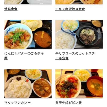
焼鮭定食
チキン南蛮焼き定食
にんにくバターのごろチキ
牛リブロースのカットステ
丼
ーキ定食
マッサマンカレー
旨辛牛焼ビビン丼