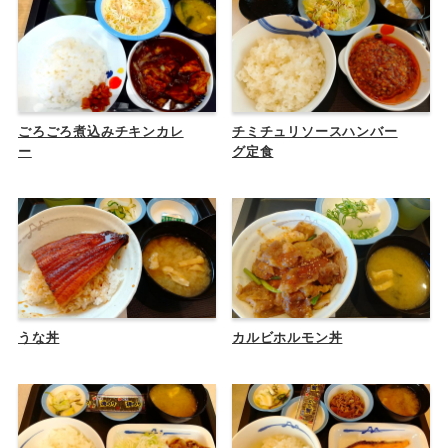
ごろごろ煮込みチキンカレ
チミチュリソースハンバー
ー
グ定食
うな丼
カルビホルモン丼