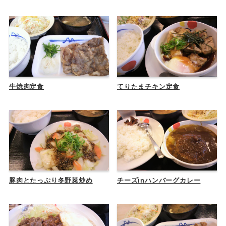
牛焼肉定食
てりたまチキン定食
豚肉とたっぷり冬野菜炒め
チーズinハンバーグカレー