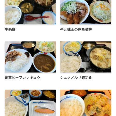
牛鍋膳
牛と味玉の豚角煮丼
創業ビーフカレギュウ
シュクメルリ鍋定食