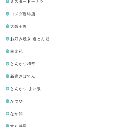
ミスタードーナツ
コメダ珈琲店
大阪王将
お好み焼き 道とん堀
幸楽苑
とんかつ和幸
新宿さぼてん
とんかつ まい泉
かつや
なか卯
すた丼屋