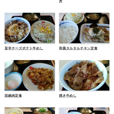
丼
旨辛チーズポテト牛めし
和風タルタルチキン定食
回鍋肉定食
焼き牛めし