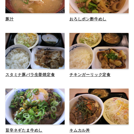
豚汁
おろしポン酢牛めし
スタミナ豚バラ生姜焼定食
チキンガーリック定食
旨辛ネギたま牛めし
キムカル丼