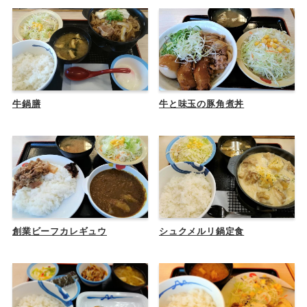
牛鍋膳
牛と味玉の豚角煮丼
創業ビーフカレギュウ
シュクメルリ鍋定食