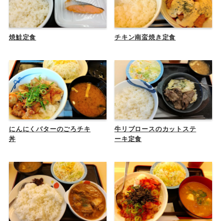
焼鮭定食
チキン南蛮焼き定食
にんにくバターのごろチキ
牛リブロースのカットステ
丼
ーキ定食