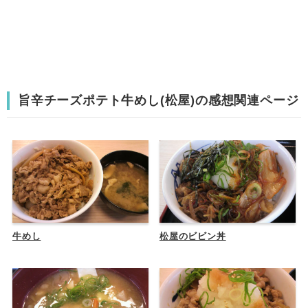
旨辛チーズポテト牛めし(松屋)の感想関連ページ
牛めし
松屋のビビン丼