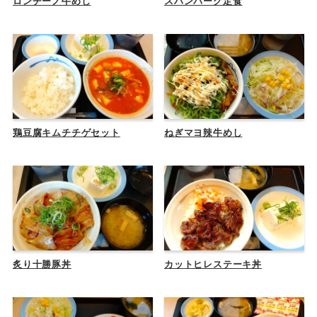
ロンチーノ牛めし
スハンバーグ定食
鶏豆腐キムチチゲセット
ねぎマヨ辣牛めし
炙り十勝豚丼
カットヒレステーキ丼