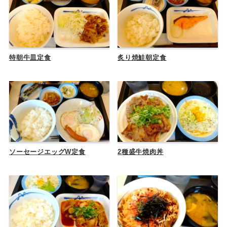
特朝牛皿定食
炙り焼鮭朝定食
ソーセージエッグW定食
2種盛牛焼肉丼