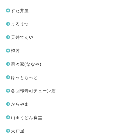
すた丼屋
まるまつ
天丼てんや
韓丼
菜々家(ななや)
ほっともっと
各回転寿司チェーン店
からやま
山田うどん食堂
大戸屋