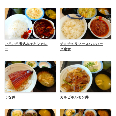
ごろごろ煮込みチキンカレ
チミチュリソースハンバー
ー
グ定食
うな丼
カルビホルモン丼