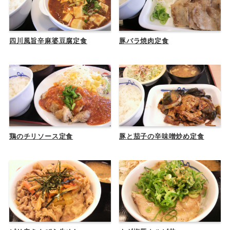
四川風旨辛麻婆豆腐定食
豚バラ焼肉定食
鶏のチリソース定食
豚と茄子の辛味噌炒め定食