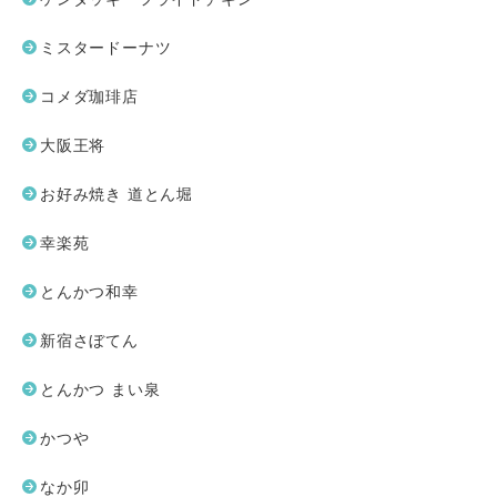
ミスタードーナツ
コメダ珈琲店
大阪王将
お好み焼き 道とん堀
幸楽苑
とんかつ和幸
新宿さぼてん
とんかつ まい泉
かつや
なか卯