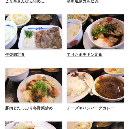
ピリ辛きんぴら牛めし
ネギ塩豚カルビ丼
牛焼肉定食
てりたまチキン定食
豚肉とたっぷり冬野菜炒め
チーズinハンバーグカレー