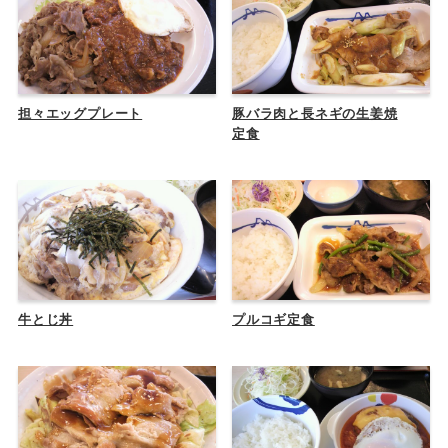
担々エッグプレート
豚バラ肉と長ネギの生姜焼
定食
牛とじ丼
プルコギ定食