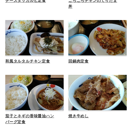
チーズタッカルビ定食
ごろごろチキンのてりたま
丼
和風タルタルチキン定食
回鍋肉定食
茄子とネギの香味醤油ハン
焼き牛めし
バーグ定食