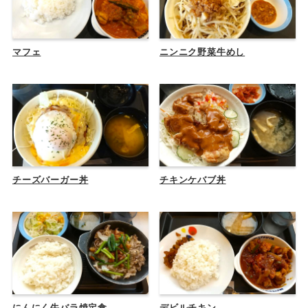
マフェ
ニンニク野菜牛めし
チーズバーガー丼
チキンケバブ丼
にんにく牛バラ焼定食
デビルチキン