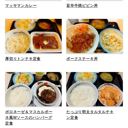
マッサマンカレー
旨辛牛焼ビビン丼
厚切りトンテキ定食
ポークステーキ丼
ボロネーゼ＆マスカルポー
たっぷり明太タルタルチキ
ネ風Wソースのハンバーグ
ン定食
定食