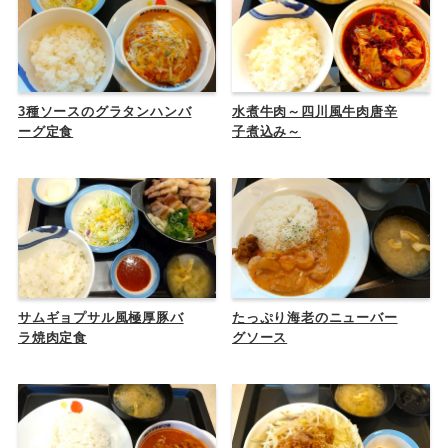
3種ソースのグラタンハンバ
水煮牛肉～四川風牛肉唐辛
ーグ定食
子煮込み～
サムギョプサル風極厚豚バ
たっぷり海老のニューバー
ラ焼肉定食
グソース