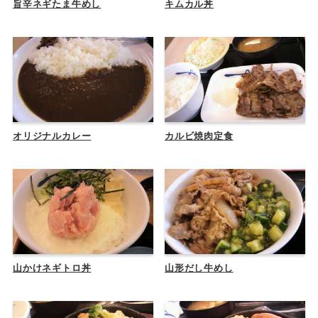
旨辛ネギたま牛めし
キムカル丼
オリジナルカレー
カルビ焼肉定食
山かけネギトロ丼
山形だし牛めし