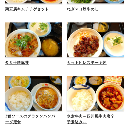
鶏豆腐キムチチゲセット
ねぎマヨ辣牛めし
炙り十勝豚丼
カットヒレステーキ丼
3種ソースのグラタンハンバ
水煮牛肉～四川風牛肉唐辛
ーグ定食
子煮込み～