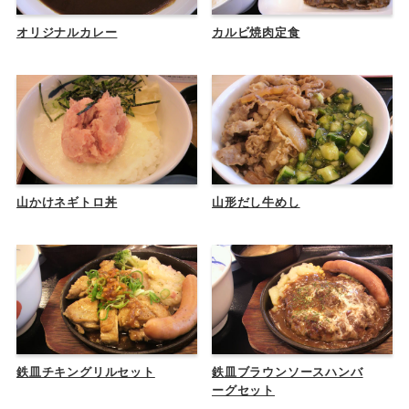
オリジナルカレー
カルビ焼肉定食
山かけネギトロ丼
山形だし牛めし
鉄皿チキングリルセット
鉄皿ブラウンソースハンバ
ーグセット