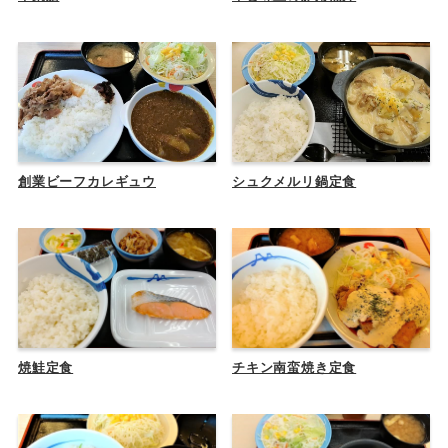
創業ビーフカレギュウ
シュクメルリ鍋定食
焼鮭定食
チキン南蛮焼き定食