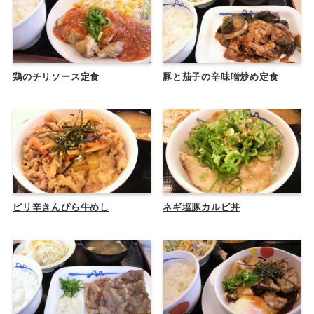
鶏のチリソース定食
豚と茄子の辛味噌炒め定食
ピリ辛きんぴら牛めし
ネギ塩豚カルビ丼