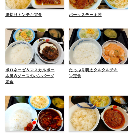
厚切りトンテキ定食
ポークステーキ丼
ボロネーゼ＆マスカルポー
たっぷり明太タルタルチキ
ネ風Wソースのハンバーグ
ン定食
定食