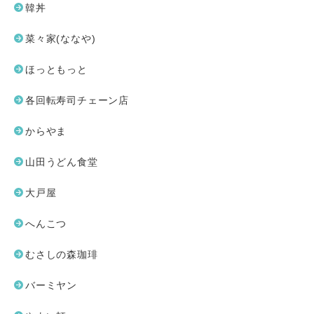
韓丼
菜々家(ななや)
ほっともっと
各回転寿司チェーン店
からやま
山田うどん食堂
大戸屋
へんこつ
むさしの森珈琲
バーミヤン