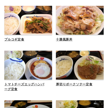
プルコギ定食
十勝風豚丼
トマトチーズエッグハンバ
厚切りポークソテー定食
ーグ定食