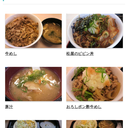
牛めし
松屋のビビン丼
豚汁
おろしポン酢牛めし