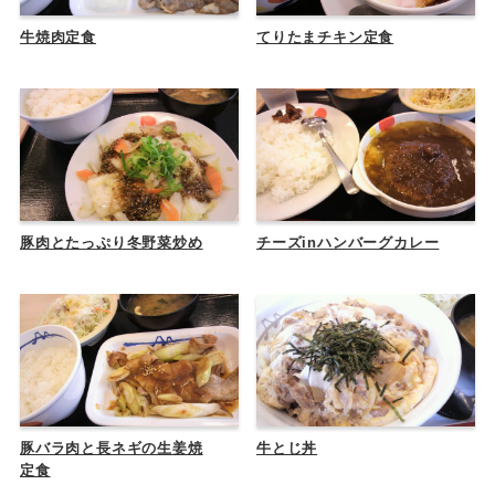
牛焼肉定食
てりたまチキン定食
豚肉とたっぷり冬野菜炒め
チーズinハンバーグカレー
豚バラ肉と長ネギの生姜焼
牛とじ丼
定食