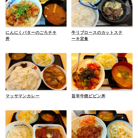
にんにくバターのごろチキ
牛リブロースのカットステ
丼
ーキ定食
マッサマンカレー
旨辛牛焼ビビン丼