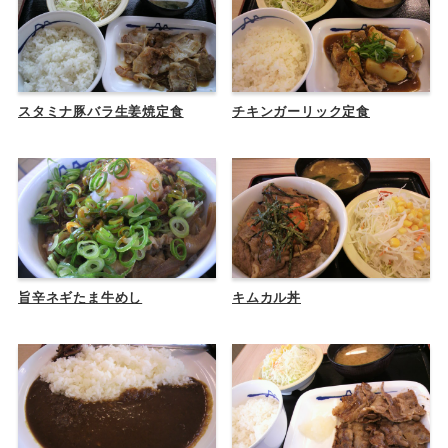
スタミナ豚バラ生姜焼定食
チキンガーリック定食
旨辛ネギたま牛めし
キムカル丼