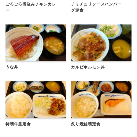
ごろごろ煮込みチキンカレ
チミチュリソースハンバー
ー
グ定食
うな丼
カルビホルモン丼
特朝牛皿定食
炙り焼鮭朝定食