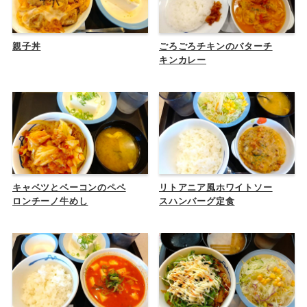
親子丼
ごろごろチキンのバターチ
キンカレー
キャベツとベーコンのペペ
リトアニア風ホワイトソー
ロンチーノ牛めし
スハンバーグ定食