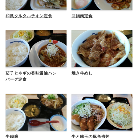
和風タルタルチキン定食
回鍋肉定食
茄子とネギの香味醤油ハン
焼き牛めし
バーグ定食
牛鍋膳
牛と味玉の豚角煮丼