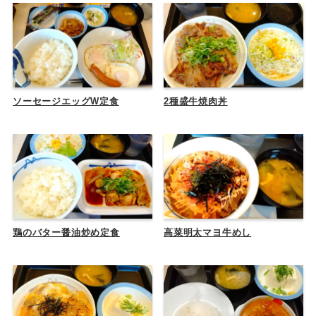
ソーセージエッグW定食
2種盛牛焼肉丼
鶏のバター醤油炒め定食
高菜明太マヨ牛めし