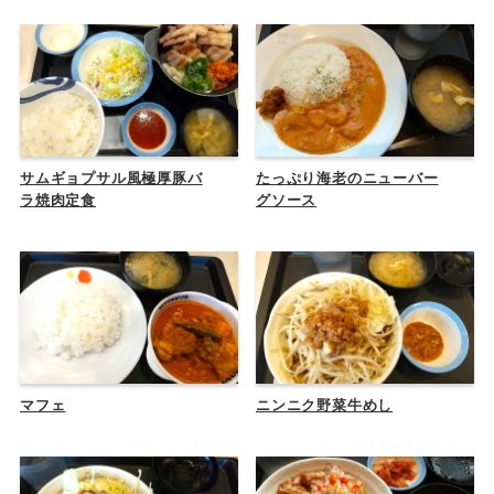
サムギョプサル風極厚豚バ
たっぷり海老のニューバー
ラ焼肉定食
グソース
マフェ
ニンニク野菜牛めし