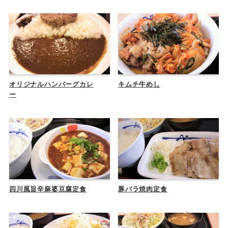
オリジナルハンバーグカレ
キムチ牛めし
ー
四川風旨辛麻婆豆腐定食
豚バラ焼肉定食