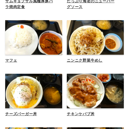
サムギョプサル風極厚豚バ
たっぷり海老のニューバー
ラ焼肉定食
グソース
マフェ
ニンニク野菜牛めし
チーズバーガー丼
チキンケバブ丼