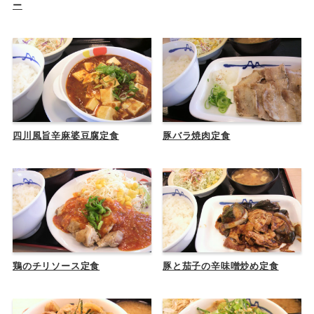
ー
四川風旨辛麻婆豆腐定食
豚バラ焼肉定食
鶏のチリソース定食
豚と茄子の辛味噌炒め定食