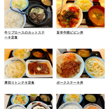
牛リブロースのカットステ
旨辛牛焼ビビン丼
ーキ定食
厚切りトンテキ定食
ポークステーキ丼