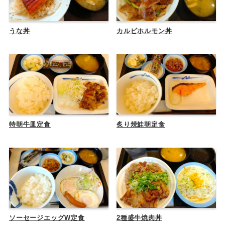
うな丼
カルビホルモン丼
特朝牛皿定食
炙り焼鮭朝定食
ソーセージエッグW定食
2種盛牛焼肉丼