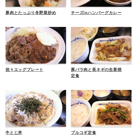
豚肉とたっぷり冬野菜炒め
チーズinハンバーグカレー
担々エッグプレート
豚バラ肉と長ネギの生姜焼
定食
牛とじ丼
プルコギ定食