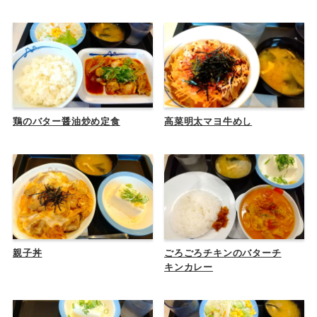
鶏のバター醤油炒め定食
高菜明太マヨ牛めし
親子丼
ごろごろチキンのバターチ
キンカレー