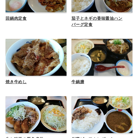
回鍋肉定食
茄子とネギの香味醤油ハン
バーグ定食
焼き牛めし
牛鍋膳