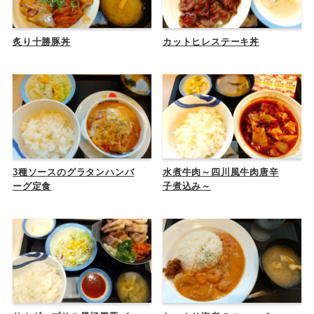
炙り十勝豚丼
カットヒレステーキ丼
3種ソースのグラタンハンバ
水煮牛肉～四川風牛肉唐辛
ーグ定食
子煮込み～