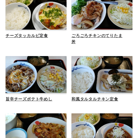
チーズタッカルビ定食
ごろごろチキンのてりたま
丼
旨辛チーズポテト牛めし
和風タルタルチキン定食