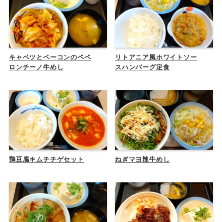
キャベツとベーコンのペペ
リトアニア風ホワイトソー
ロンチーノ牛めし
スハンバーグ定食
鶏豆腐キムチチゲセット
ねぎマヨ辣牛めし