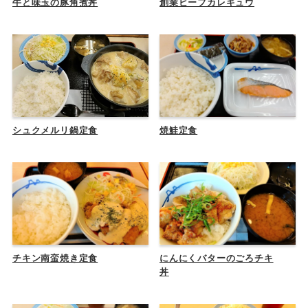
牛と味玉の豚角煮丼
創業ビーフカレギュウ
シュクメルリ鍋定食
焼鮭定食
チキン南蛮焼き定食
にんにくバターのごろチキ
丼