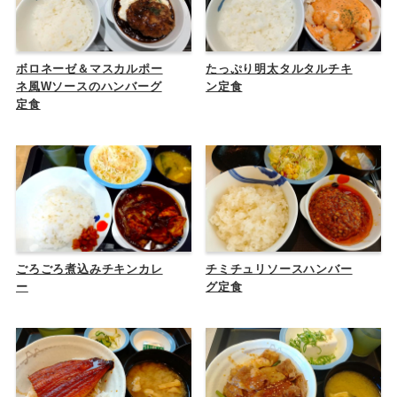
ボロネーゼ＆マスカルポー
たっぷり明太タルタルチキ
ネ風Wソースのハンバーグ
ン定食
定食
ごろごろ煮込みチキンカレ
チミチュリソースハンバー
ー
グ定食