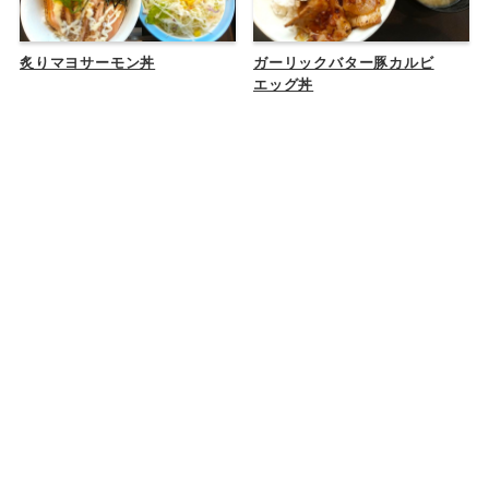
炙りマヨサーモン丼
ガーリックバター豚カルビ
エッグ丼