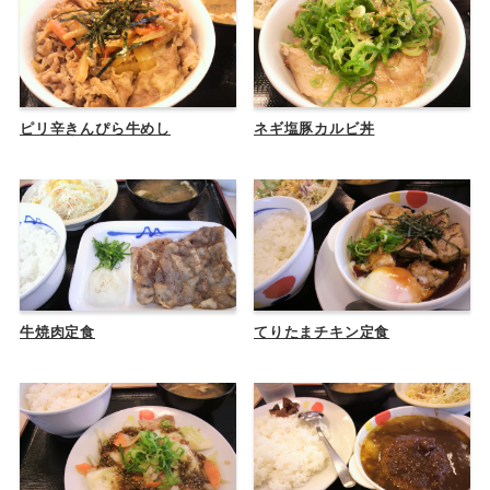
ピリ辛きんぴら牛めし
ネギ塩豚カルビ丼
牛焼肉定食
てりたまチキン定食