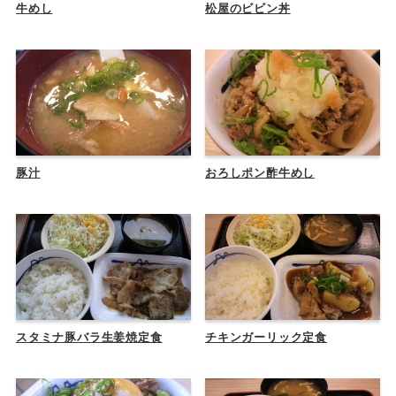
牛めし
松屋のビビン丼
豚汁
おろしポン酢牛めし
スタミナ豚バラ生姜焼定食
チキンガーリック定食