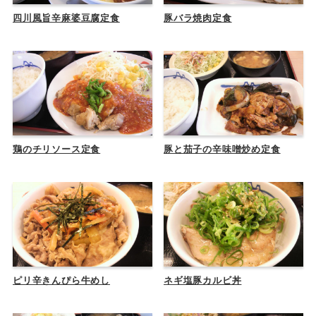
四川風旨辛麻婆豆腐定食
豚バラ焼肉定食
鶏のチリソース定食
豚と茄子の辛味噌炒め定食
ピリ辛きんぴら牛めし
ネギ塩豚カルビ丼