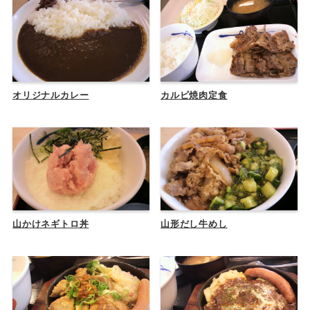
オリジナルカレー
カルビ焼肉定食
山かけネギトロ丼
山形だし牛めし