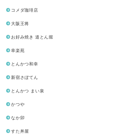
コメダ珈琲店
大阪王将
お好み焼き 道とん堀
幸楽苑
とんかつ和幸
新宿さぼてん
とんかつ まい泉
かつや
なか卯
すた丼屋