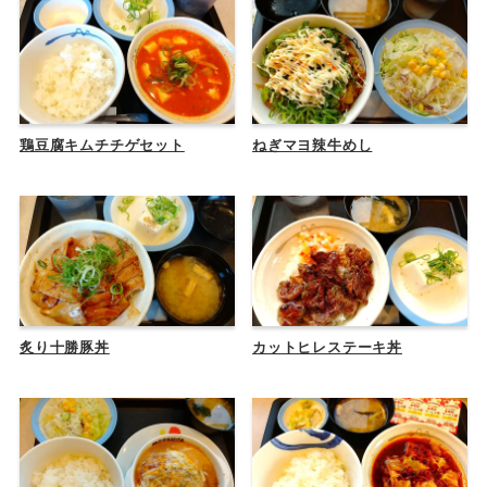
鶏豆腐キムチチゲセット
ねぎマヨ辣牛めし
炙り十勝豚丼
カットヒレステーキ丼