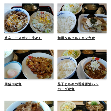
旨辛チーズポテト牛めし
和風タルタルチキン定食
回鍋肉定食
茄子とネギの香味醤油ハン
バーグ定食