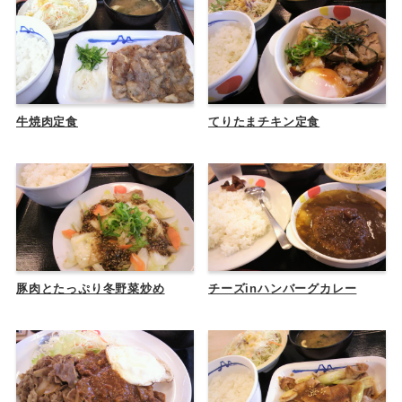
牛焼肉定食
てりたまチキン定食
豚肉とたっぷり冬野菜炒め
チーズinハンバーグカレー