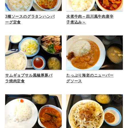
3種ソースのグラタンハンバ
水煮牛肉～四川風牛肉唐辛
ーグ定食
子煮込み～
サムギョプサル風極厚豚バ
たっぷり海老のニューバー
ラ焼肉定食
グソース