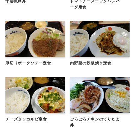
十勝風豚丼
トマトチーズエッグハンバ
ーグ定食
厚切りポークソテー定食
肉野菜の鉄板焼き定食
チーズタッカルビ定食
ごろごろチキンのてりたま
丼