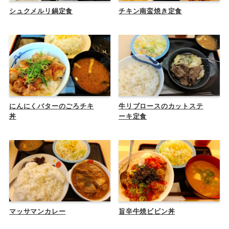
シュクメルリ鍋定食
チキン南蛮焼き定食
にんにくバターのごろチキ
牛リブロースのカットステ
丼
ーキ定食
マッサマンカレー
旨辛牛焼ビビン丼