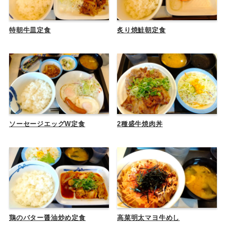
特朝牛皿定食
炙り焼鮭朝定食
ソーセージエッグW定食
2種盛牛焼肉丼
鶏のバター醤油炒め定食
高菜明太マヨ牛めし