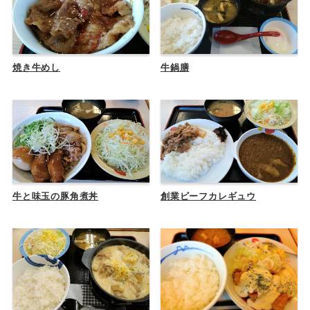
焼き牛めし
牛鍋膳
牛と味玉の豚角煮丼
創業ビーフカレギュウ