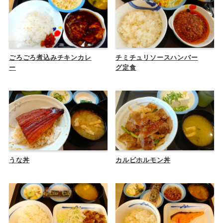
ごろごろ煮込みチキンカレ
チミチュリソースハンバー
ー
グ定食
うな丼
カルビホルモン丼