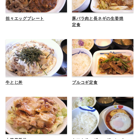
担々エッグプレート
豚バラ肉と長ネギの生姜焼
定食
牛とじ丼
プルコギ定食