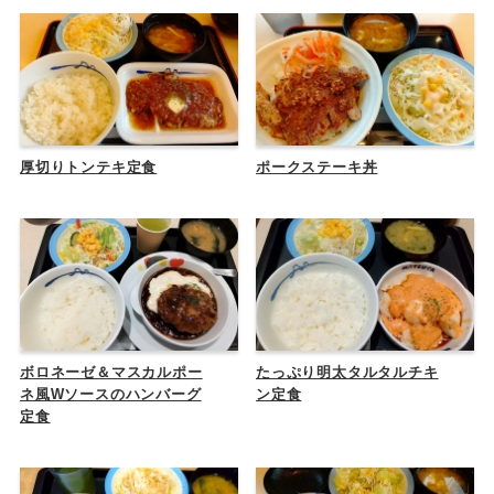
厚切りトンテキ定食
ポークステーキ丼
ボロネーゼ＆マスカルポー
たっぷり明太タルタルチキ
ネ風Wソースのハンバーグ
ン定食
定食