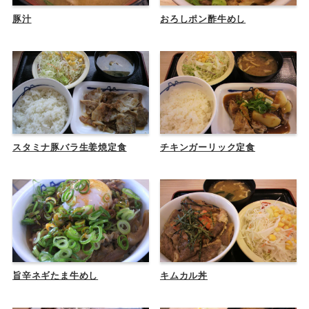
豚汁
おろしポン酢牛めし
スタミナ豚バラ生姜焼定食
チキンガーリック定食
旨辛ネギたま牛めし
キムカル丼