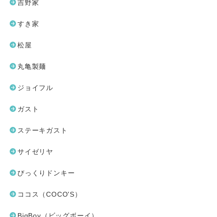
吉野家
すき家
松屋
丸亀製麺
ジョイフル
ガスト
ステーキガスト
サイゼリヤ
びっくりドンキー
ココス（COCO'S）
BigBoy（ビッグボーイ）