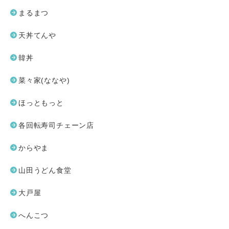
まるまつ
天丼てんや
韓丼
菜々家(ななや)
ほっともっと
各回転寿司チェーン店
からやま
山田うどん食堂
大戸屋
へんこつ