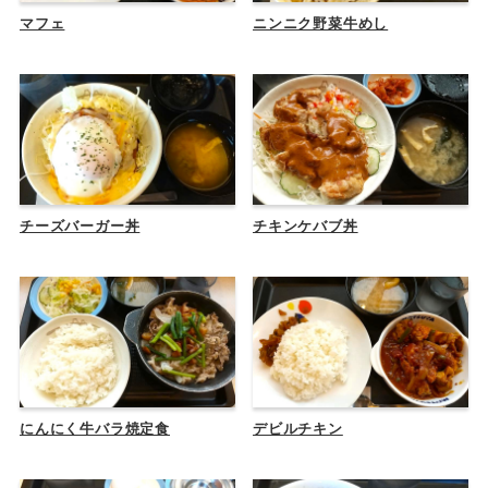
マフェ
ニンニク野菜牛めし
チーズバーガー丼
チキンケバブ丼
にんにく牛バラ焼定食
デビルチキン