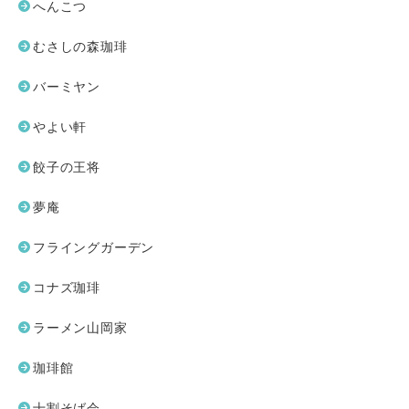
へんこつ
むさしの森珈琲
バーミヤン
やよい軒
餃子の王将
夢庵
フライングガーデン
コナズ珈琲
ラーメン山岡家
珈琲館
十割そば会