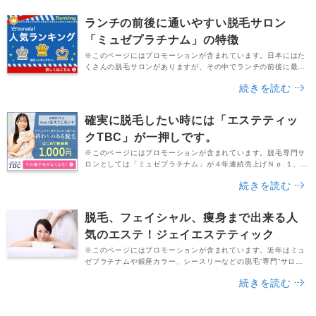
ランチの前後に通いやすい脱毛サロン
「ミュゼプラチナム」の特徴
※このページにはプロモーションが含まれています。日本にはた
くさんの脱毛サロンがありますが、その中でランチの前後に最も
通いやすいのが「ミュゼプラチナム」です。2016年7月時点の店
続きを読む
舗数は、185店舗。脱毛専門サロンとして４年連続で店舗数と売
上が日本一となっています。全国の主要都市には必ずと言ってよ
いほどミュゼの店舗がありますし、毎回どの店舗で脱毛お手入れ
確実に脱毛したい時には「エステティッ
を受けてもＯＫです。「Ａ店で希望日時の予約が取...
クTBC」が一押しです。
※このページにはプロモーションが含まれています。脱毛専門サ
ロンとしては「ミュゼプラチナム」が４年連続売上げＮｏ.１、店
舗数Ｎｏ.１となっていますが、エステサロン業界全体としてみれ
続きを読む
ば、間違いなくエステティックTBCがＮｏ.１だと思います。
1976年に設立されたエステサロンのリーディングカンパニーで
あり、長い間日本のエステ業界を牽引してきました。さらに自社
脱毛、フェイシャル、痩身まで出来る人
で研究所も持っており、美容・健康分野の研究開発...
気のエステ！ジェイエステティック
※このページにはプロモーションが含まれています。近年はミュ
ゼプラチナムや銀座カラー、シースリーなどの脱毛”専門”サロン
が流行していますが、脱毛だけでなくフェイシャルや痩身も行う
続きを読む
総合的なエステサロンとして長きに渡って人気を集めているのが
「ジェイエステティック」です。運営している企業は「株式会社
ザ・フォウルビ」で、創業なんと昭和54年（1979年）。本社は