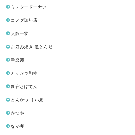
ミスタードーナツ
コメダ珈琲店
大阪王将
お好み焼き 道とん堀
幸楽苑
とんかつ和幸
新宿さぼてん
とんかつ まい泉
かつや
なか卯