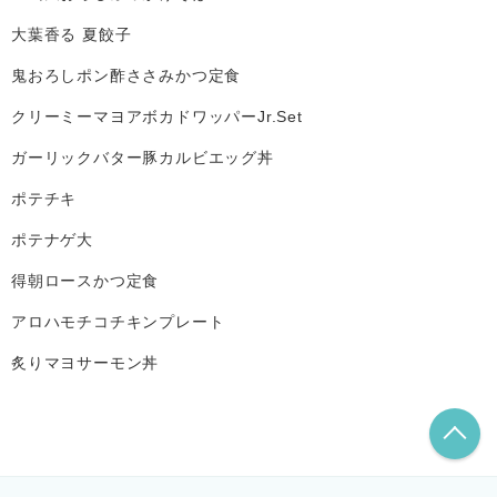
大葉香る 夏餃子
鬼おろしポン酢ささみかつ定食
クリーミーマヨアボカドワッパーJr.Set
ガーリックバター豚カルビエッグ丼
ポテチキ
ポテナゲ大
得朝ロースかつ定食
アロハモチコチキンプレート
炙りマヨサーモン丼
こ