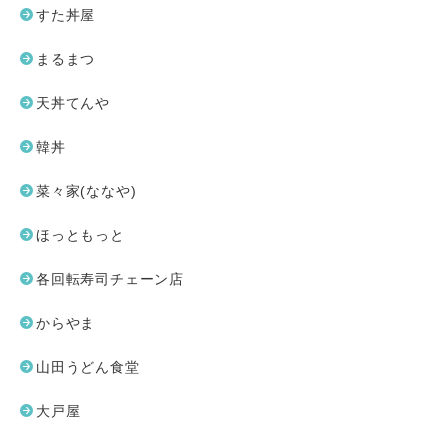
すた丼屋
まるまつ
天丼てんや
韓丼
菜々家(ななや)
ほっともっと
各回転寿司チェーン店
からやま
山田うどん食堂
大戸屋