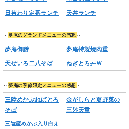
日替わり定番ランチ
天丼ランチ
～
夢庵のグランドメニューの感想
～
夢庵御膳
夢庵特製焼肉重
天せいろ二八そば
ねぎとろ丼Ｗ
～
夢庵の季節限定メニューの感想
～
三陸めかぶねばとろ
金がしらと夏野菜の
そば
三陸天重
－
三陸産めかぶ入り白え