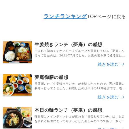
ランチランキング
TOPページに戻る
生姜焼きランチ（夢庵）の感想
生まれて初めてすかいらーくグループが運営している「夢庵」へ
行ってみたのは、2021年7月でした。お店の前を車で通る度に気
になっており、夢庵の公式サイトでメニュー内容をチェック。す
続きを読む
ると美味しそうなランチや定食、各種お料理がずらりと表示され
ており、これは１度行ってみなきゃ！と決意しました。到着した
のは平日の10時30分頃です。先客は１組のみで、まだ空いてい
夢庵御膳の感想
る時間帯でしたね。入口には鍵付きの下駄箱があり...
前回頂いた「生姜焼きランチ」が美味しかったので、再び最寄の
夢庵へ行ってきました。到着したのは平日の17時過ぎです。晩御
飯前のタイミングだったため、店内は比較的空いていましたね。
続きを読む
席に案内された際、スタッフさんへ「ランチはまだ注文できます
か？」と尋ねたところ、１７時を過ぎてしまっていたため、ダメ
でした。ということで大きなメニュー冊子を開いてみたところ、
本日の麺ランチ（夢庵）の感想
とても美味しそうな料理の写真がずらりと掲載されてい...
曜日毎にメインディッシュが変わる「日替わりランチ」は、お店
を訪れる私達にとってちょっとした楽しみの１つであり、多くの
飲食店が取り入れているメニューですよね。夢庵の魅力は、一般