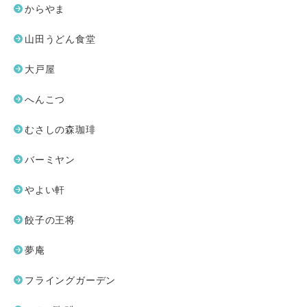
からやま
山田うどん食堂
大戸屋
へんこつ
むさしの森珈琲
バーミヤン
やよい軒
餃子の王将
夢庵
フライングガーデン