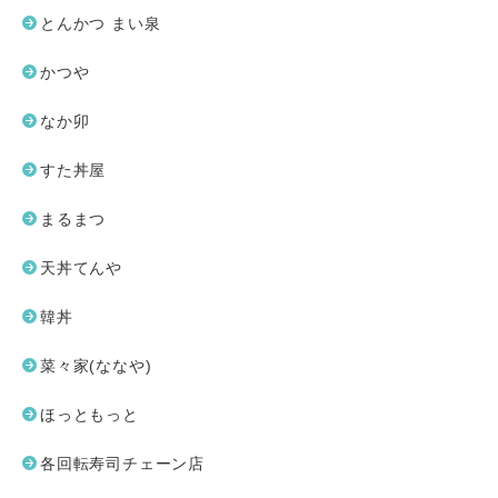
とんかつ まい泉
かつや
なか卯
すた丼屋
まるまつ
天丼てんや
韓丼
菜々家(ななや)
ほっともっと
各回転寿司チェーン店