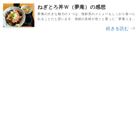
腹ごしらえしたい時にぴったりですよね。新型コロナが気になる
ねぎとろ丼Ｗ（夢庵）の感想
時期だったせいか、店内はだいぶ空いていました。席に着...
夢庵の大きな魅力の１つは、海鮮系のメニューもしっかり食べら
れることだと思います。海鮮の具材が色々と乗った「夢庵うまか
丼」などは、自宅で作るとなったら大変です。そんな料理を手軽
続きを読む
に味わえるのは嬉しいですよね。今回はそんな夢庵のグランドメ
ニューの中から、ねぎとろ丼Ｗ（ダブル）に注目してみました。
「Ｗ」というアルファベットが付いているとおり、ねぎとろの量
は通常の２倍です。値段を通常のねぎとろ丼と比べると、...