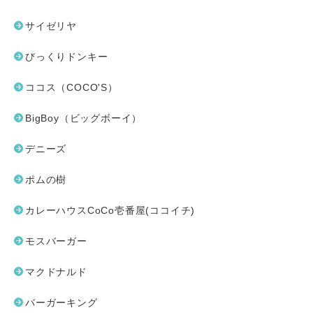
サイゼリヤ
びっくりドンキー
ココス（COCO'S）
BigBoy（ビッグボーイ）
デニーズ
ポムの樹
カレーハウスCoCo壱番屋(ココイチ)
モスバーガー
マクドナルド
バーガーキング