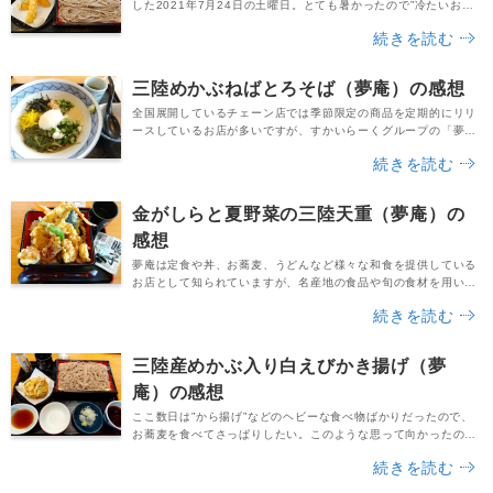
した2021年7月24日の土曜日。とても暑かったので”冷たいお蕎
麦が食べたい！”と思い立ち、向かったのがすかいらーくグループ
続きを読む
の和食レストラン「夢庵」でした。到着したのは朝10時過ぎで
す。開店直後だったため、お店は空いていました。席に座ってメ
ニュー冊子を捲ると、以下のようなお蕎麦の季節限定メニューが
三陸めかぶねばとろそば（夢庵）の感想
ずらりと掲載されています。〇三陸めかぶねばと...
全国展開しているチェーン店では季節限定の商品を定期的にリリ
ースしているお店が多いですが、すかいらーくグループの「夢
庵」で2021年の夏に行われていたフェアが「みちのく夏の物語
続きを読む
～ 東北・三陸応援」です。夢庵の公式サイトでは大々的に公開さ
れており、店内の大きなメニュー冊子にも美味しそうなメニュー
がずらりと掲載されています。ぼたん海老やサーモン、いくらな
金がしらと夏野菜の三陸天重（夢庵）の
どが入った「三陸みちのく重」、むつ湾産のホタテなど...
感想
夢庵は定食や丼、お蕎麦、うどんなど様々な和食を提供している
お店として知られていますが、名産地の食品や旬の食材を用い
た”季節限定メニュー”も活発にリリースされていることをご存知
続きを読む
でしょうか。旬の食材を使った料理は、その時期にしか食べられ
ないという魅力があります。また普段食べたことが無い食品が使
われていると、”１度食べてみたい・・・！”という欲求も湧き上
三陸産めかぶ入り白えびかき揚げ（夢
がってきますよね。夢庵で提供されていた「金がしらと...
庵）の感想
ここ数日は”から揚げ”などのヘビーな食べ物ばかりだったので、
お蕎麦を食べてさっぱりしたい。このような思って向かったの
が、和食レストランの「夢庵」でした。夢庵にはヘルシーな麺メ
続きを読む
ニューが豊富ですし、ねぎとろ丼や夢庵うまか丼など、海鮮系の
丼もあります。以外とリーズナブルなメニューもあるので、軽く