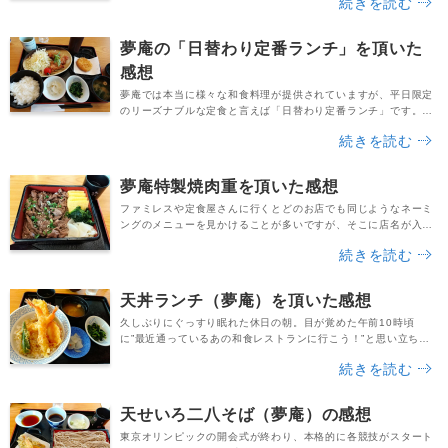
続きを読む
的な日替わりランチだけでなく、主食が麺類の「本日の麺ラン
チ」も平日限定で味わえることです。2021年7月上旬の平日ラン
チタイムに最寄の夢庵へ行ってみたところ、以下の「本日の麺ラ
夢庵の「日替わり定番ランチ」を頂いた
ンチ」が販売されていました。～夢庵の「本日の麺ラン...
感想
夢庵では本当に様々な和食料理が提供されていますが、平日限定
のリーズナブルな定食と言えば「日替わり定番ランチ」です。価
格はいずれも税込659円で、メインディッシュの他にほうれん草
続きを読む
のおひたし等の小鉢も付いています。またご飯の大盛りは無料
で、ご飯少なめの場合は税込22円引きです。そして気になる日替
わりメニューは、以下のラインナップでした。※2021年7月時点
夢庵特製焼肉重を頂いた感想
～日替わり定番ランチのメニュー内容～○月・木 ...
ファミレスや定食屋さんに行くとどのお店でも同じようなネーミ
ングのメニューを見かけることが多いですが、そこに店名が入っ
ていると、”お店ならではの味のこだわり”を感じられるもので
続きを読む
す。和食レストラン夢庵のグランドメニューの１つである「夢庵
特製焼肉重」も、まさにお店の個性を感じさせる商品名です。夢
庵特製のタレを染み込ませた焼肉重は、一体どんな味がするの
天丼ランチ（夢庵）を頂いた感想
か・・・！？焼肉がお好きな方であれば、きっと興味が湧い...
久しぶりにぐっすり眠れた休日の朝。目が覚めた午前10時頃
に”最近通っているあの和食レストランに行こう！”と思い立ち、
最寄の夢庵に行ってきました。到着したのは10時30分頃です。
続きを読む
ランチタイムの早めの時間帯だったため、お店は空いていまし
た。席に座ってメニュー表をチェックした時、目に止まったのが
「お手頃ランチ」の項目です。・天丼ランチ（税込659円）・若
天せいろ二八そば（夢庵）の感想
鶏の唐揚げランチ（税込659円）・天せいろうどんラ...
東京オリンピックの開会式が終わり、本格的に各競技がスタート