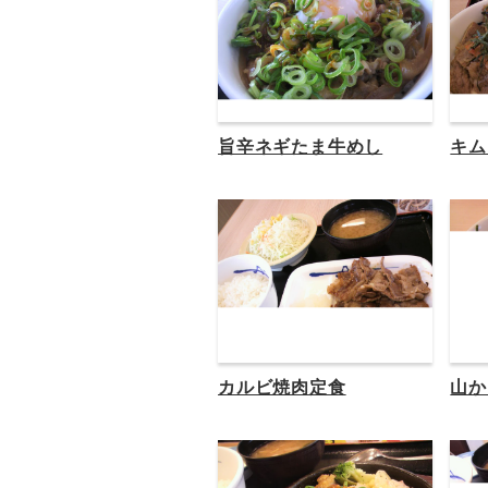
旨辛ネギたま牛めし
キム
カルビ焼肉定食
山か