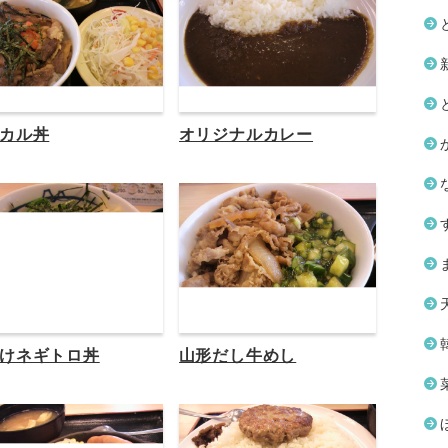
カル丼
オリジナルカレー
けネギトロ丼
山形だし牛めし