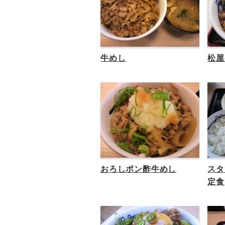
牛めし
松屋
おろしポン酢牛めし
スタ
定食