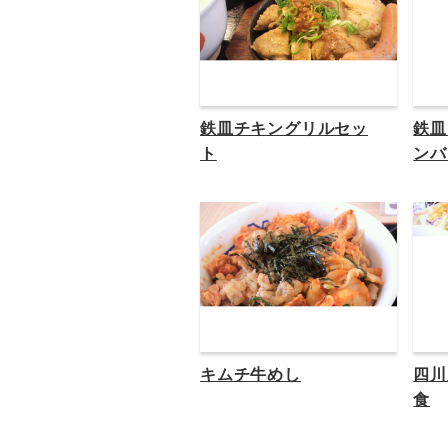
鉄皿チキングリルセッ
鉄皿
ト
ンバ
キムチ牛めし
四川
食