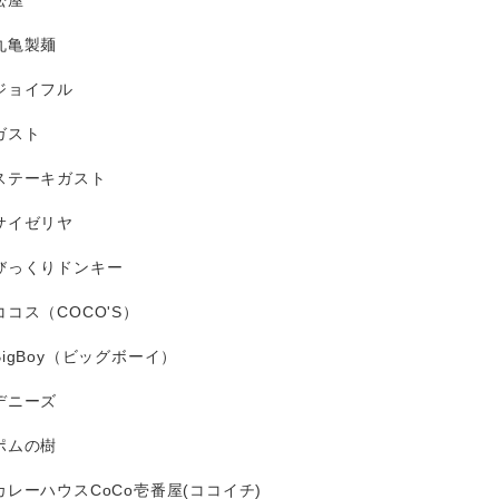
松屋
丸亀製麺
ジョイフル
ガスト
ステーキガスト
サイゼリヤ
びっくりドンキー
ココス（COCO'S）
BigBoy（ビッグボーイ）
デニーズ
ポムの樹
カレーハウスCoCo壱番屋(ココイチ)