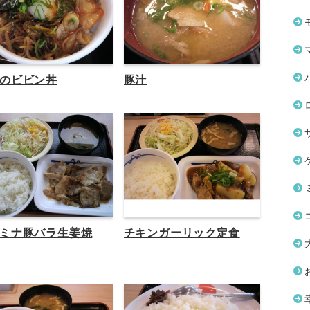
のビビン丼
豚汁
ミナ豚バラ生姜焼
チキンガーリック定食