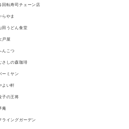
各回転寿司チェーン店
からやま
山田うどん食堂
大戸屋
へんこつ
むさしの森珈琲
バーミヤン
やよい軒
餃子の王将
夢庵
フライングガーデン