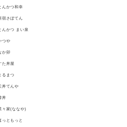
とんかつ和幸
新宿さぼてん
とんかつ まい泉
かつや
なか卯
すた丼屋
まるまつ
天丼てんや
韓丼
菜々家(ななや)
ほっともっと