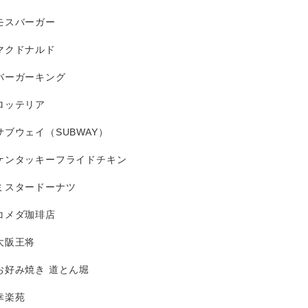
モスバーガー
マクドナルド
バーガーキング
ロッテリア
サブウェイ（SUBWAY）
ケンタッキーフライドチキン
ミスタードーナツ
コメダ珈琲店
大阪王将
お好み焼き 道とん堀
幸楽苑