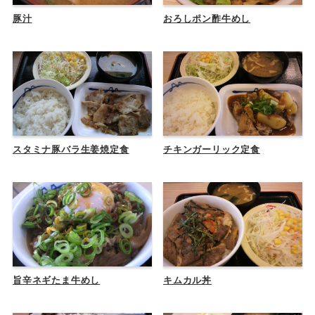
豚汁
おろしポン酢牛めし
スタミナ豚バラ生姜焼定食
チキンガーリック定食
旨辛ネギたま牛めし
キムカル丼