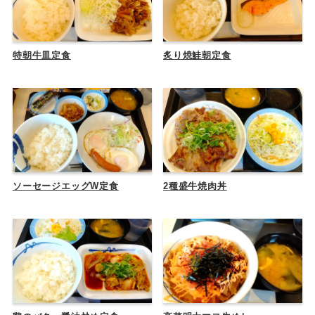
特朝牛皿定食
炙り焼鮭朝定食
ソーセージエッグW定食
2種盛牛焼肉丼