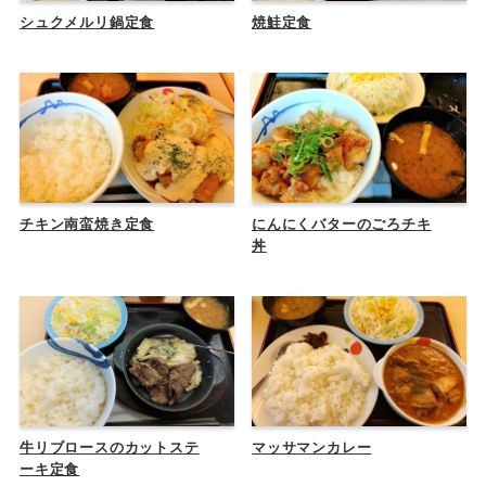
シュクメルリ鍋定食
焼鮭定食
チキン南蛮焼き定食
にんにくバターのごろチキ
丼
牛リブロースのカットステ
マッサマンカレー
ーキ定食