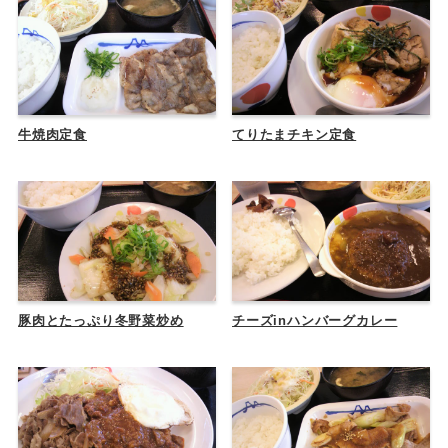
牛焼肉定食
てりたまチキン定食
豚肉とたっぷり冬野菜炒め
チーズinハンバーグカレー