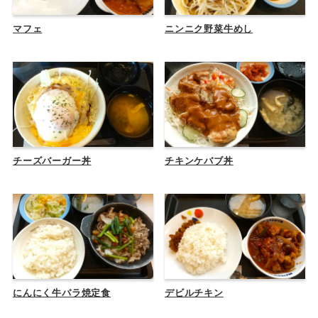
マフェ
ニンニク野菜牛めし
チーズバーガー丼
チキンケバブ丼
にんにく牛バラ焼定食
デビルチキン