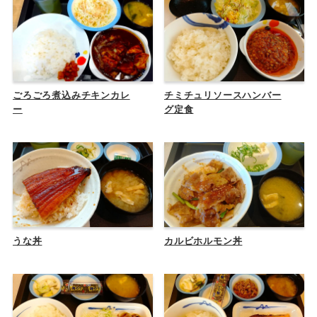
ごろごろ煮込みチキンカレ
チミチュリソースハンバー
ー
グ定食
うな丼
カルビホルモン丼