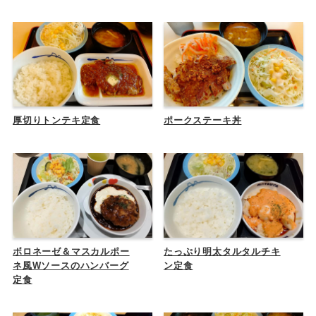
厚切りトンテキ定食
ポークステーキ丼
ボロネーゼ＆マスカルポー
たっぷり明太タルタルチキ
ネ風Wソースのハンバーグ
ン定食
定食