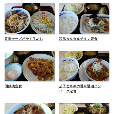
旨辛チーズポテト牛めし
和風タルタルチキン定食
回鍋肉定食
茄子とネギの香味醤油ハン
バーグ定食