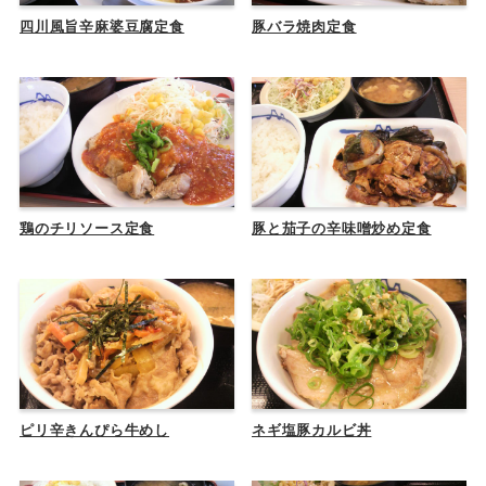
四川風旨辛麻婆豆腐定食
豚バラ焼肉定食
鶏のチリソース定食
豚と茄子の辛味噌炒め定食
ピリ辛きんぴら牛めし
ネギ塩豚カルビ丼