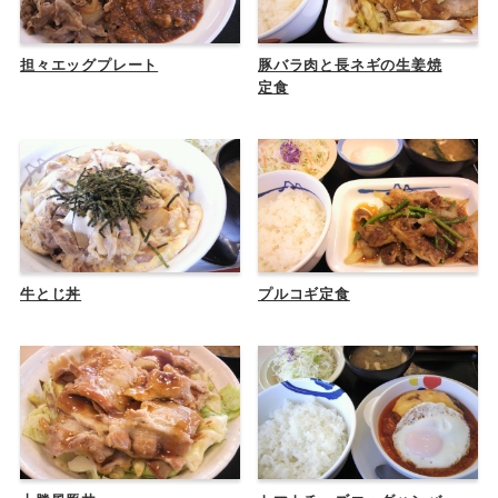
担々エッグプレート
豚バラ肉と長ネギの生姜焼
定食
牛とじ丼
プルコギ定食