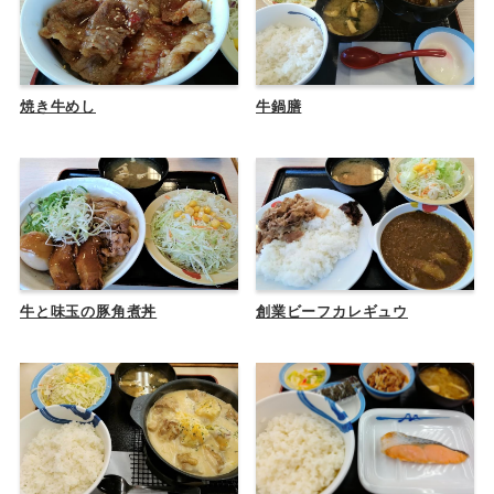
焼き牛めし
牛鍋膳
牛と味玉の豚角煮丼
創業ビーフカレギュウ