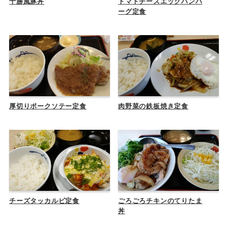
十勝風豚丼
トマトチーズエッグハンバ
ーグ定食
厚切りポークソテー定食
肉野菜の鉄板焼き定食
チーズタッカルビ定食
ごろごろチキンのてりたま
丼