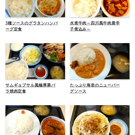
3種ソースのグラタンハンバ
水煮牛肉～四川風牛肉唐辛
ーグ定食
子煮込み～
サムギョプサル風極厚豚バ
たっぷり海老のニューバー
ラ焼肉定食
グソース