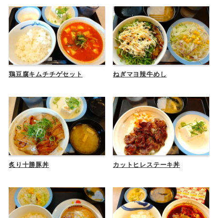
鶏豆腐キムチチゲセット
ねぎマヨ辣牛めし
炙り十勝豚丼
カットヒレステーキ丼