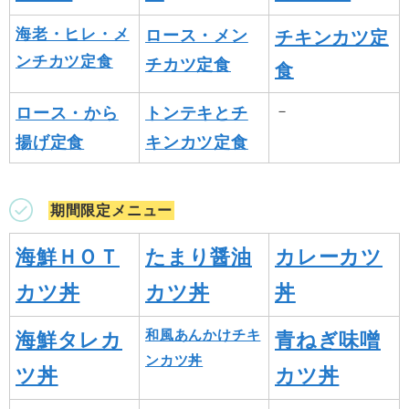
海老・ヒレ・メ
ロース・メン
チキンカツ定
ンチカツ定食
チカツ定食
食
－
ロース・から
トンテキとチ
揚げ定食
キンカツ定食
期間限定メニュー
海鮮ＨＯＴ
たまり醤油
カレーカツ
カツ丼
カツ丼
丼
和風あんかけチキ
海鮮タレカ
青ねぎ味噌
ンカツ丼
ツ丼
カツ丼