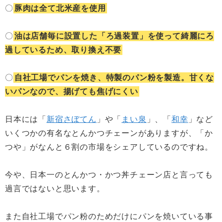
〇
豚肉は全て北米産を使用
〇
油は店舗毎に設置した「ろ過装置」を使って綺麗にろ
過しているため、取り換え不要
〇
自社工場でパンを焼き、特製のパン粉を製造。甘くな
いパンなので、揚げても焦げにくい
日本には「
新宿さぼてん
」や「
まい泉
」、「
和幸
」など
いくつかの有名なとんかつチェーンがありますが、「か
つや」がなんと６割の市場をシェアしているのですね。
今や、日本一のとんかつ・かつ丼チェーン店と言っても
過言ではないと思います。
また自社工場でパン粉のためだけにパンを焼いている事