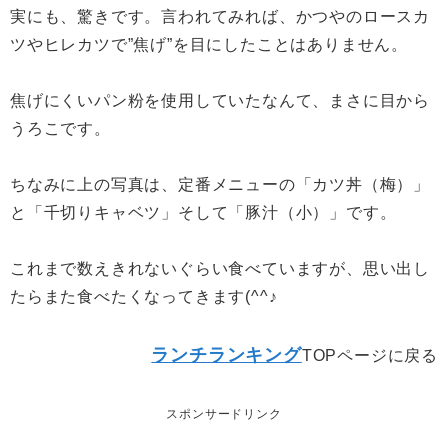
実にも、驚きです。言われてみれば、かつやのロースカ
ツやヒレカツで”焦げ”を目にしたことはありません。
焦げにくいパン粉を使用していたなんて、まさに目から
うろこです。
ちなみに上の写真は、定番メニューの「カツ丼（梅）」
と「千切りキャベツ」そして「豚汁（小）」です。
これまで数えきれないぐらい食べていますが、思い出し
たらまた食べたくなってきます(^^♪
ランチランキング
TOPページに戻る
スポンサードリンク