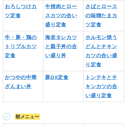
おろしつけカ
牛焼肉とロー
さばとロース
ツ定食
スカツの合い
の味噌たまカ
盛り定食
ツ定食
牛・豚・鶏の
海老タレカツ
ホルモン焼う
トリプルカツ
と親子丼の合
どんとチキン
定食
い盛り丼
カツの合い盛
り定食
かつやの中華
豚DX定食
トンテキとチ
ざんまい丼
キンカツの合
い盛り定食
朝メニュー