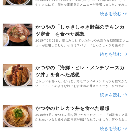
や」さんにて、新たな期間限定メニューが登場しました。それは
ズバリ、海老フライ丼です。ちゃんとした海老フライが５本も入
続きを読む
って、税込637円。いつもの100円引き券を使えば、537円で食
べられます。海老フライ好きにはたまらない一品ですよね。公式
サイトは見ると「海老も本気で仕込んでます。」と記載されてい
かつやの「しゃきしゃき野菜のチキンカ
ます。こんなことを言われてしまっては、海老...
ツ定食」を食べた感想
2015年5月22日。楽しみにしていたかつやの新たな期間限定メニ
ューが登場しました。それはズバリ、「しゃきしゃき野菜のチキ
ンカツ」です。例によって丼と定食の２種類があるのですが、今
続きを読む
回は豚汁も食べたかったので定食の方を選びました。ちなみに値
段ですが、定食の方が税込637円、丼の方が税込529円です。い
つも頂ける割引券を使えば、共に100円引きで頂くことが可能で
かつやの「海鮮・ヒレ・メンチソースカ
す。そして注文してから約10分程度。しゃ...
ツ丼」を食べた感想
ヒレカツも食べたいけれど、海老フライやメンチカツも捨てがた
い・・・。このような時におすすめの丼メニューが、かつやの
「海鮮・ヒレ・メンチソースカツ丼」だと思います。１杯の丼の
続きを読む
上に、海老フライ、イカフライ、ヒレカツ、メンチカツがそれぞ
れ１個ずつ乗っています。そして気になる値段は、税込637円。
かなりお得なメニューですよね。私がかつやのお店に行ったのは
かつやのヒレカツ丼を食べた感想
日曜日の午後１４時ぐらい。店内は平日よりもだいぶ混ん...
2015年6月。かつやの前を通りかかったところ、「感謝祭」と書
かれたいつもと違うのぼり旗が掲げられていました。何やらお得
そうな雰囲気をかもし出していたので早速お店に入ってみたとこ
続きを読む
ろ、感謝祭として「ヒレカツ丼」と「ヒレカツ定食」の２品を、