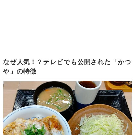
なぜ人気！？テレビでも公開された「かつ
や」の特徴