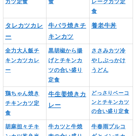
カツ定食
食
レークカツ定
食
タレカツカレ
牛バラ焼きチ
養老牛丼
ー
キンカツ
全力大人飯チ
黒胡椒から揚
ささみカツ冷
キンカツカレ
げとチキンカ
やしぶっかけ
ー
ツの合い盛り
うどん
定食
どっさりベーコ
鶏ちゃん焼き
牛生姜焼きカ
ンとチキンカツ
チキンカツ定
レー
の合い盛り定食
食
胡麻担々チキ
牛カツと牛焼
牛春雨プルコ