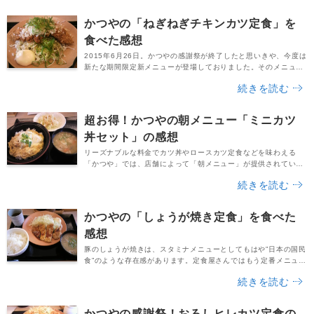
共に150円引きで提供しているとのことでした。この感謝祭の期
間は、6月19日(金)～6月25日(木)まで。１週間という短い期間で
かつやの「ねぎねぎチキンカツ定食」を
はありますが、ちょっと高めのヒレカツ...
食べた感想
2015年6月26日。かつやの感謝祭が終了したと思いきや、今度は
新たな期間限定新メニューが登場しておりました。そのメニュー
がズバリ、「ねぎねぎチキンカツ定食」と「ねぎねぎチキンカツ
続きを読む
丼」です。定食の方が税込637円、丼の方が税込529円で販売さ
れています。定食の方がお皿が大きい分キャベツが多めですし、
とん汁（小）も付きます。私はかつやの豚汁が大好きなので、
超お得！かつやの朝メニュー「ミニカツ
「ねぎねぎチキンカツ定食」の方を注文しました...
丼セット」の感想
リーズナブルな料金でカツ丼やロースカツ定食などを味わえる
「かつや」では、店舗によって「朝メニュー」が提供されていま
す。かつやの朝ごはんの提供時間は、午前７時～１１時まで。朝
続きを読む
ごはんの提供が無い店では１０時半とか１１時からオープンなの
で、朝７時から空いているお店であれば、朝メニューが提供され
ている可能性が高いと思います。2015年7月現在、かつやの朝ご
かつやの「しょうが焼き定食」を食べた
はんセットとして提供されていたのが、以下の４品です...
感想
豚のしょうが焼きは、スタミナメニューとしてもはや”日本の国民
食”のような存在感があります。定食屋さんではもう定番メニュー
ですよね。かつやのしょうが焼き定食は、朝限定（７時～１１時
続きを読む
まで）のメニューとして提供されています。値段は税込486円。
なかなかお得ですね♪そして、実際に注文したしょうが焼き定食
がこちらです。早速しょうが焼きから食べてみましたが、もう間
かつやの感謝祭！おろしヒレカツ定食の