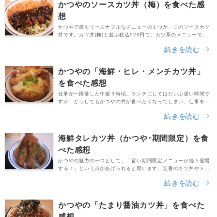
かつやのソースカツ丼（梅）を食べた感
が、普通にカツ丼を食べ...
想
かつやで最もリーズナブルなメニューの１つが、このソースカツ
丼です。カツ丼(梅)と並ぶ税込529円で、カツ系のメニューでは
最安値ですね。毎回もらえる100円引き件を利用すれば、たった
続きを読む
の429円で食べれちゃいます。今回、私は初めてかつやのソース
カツ丼(梅)を注文してみました。ご飯の上にキャベツが敷き詰め
られて、その上にソースカツが乗っています。出来立ての感じが
かつやの「海鮮・ヒレ・メンチカツ丼」
強くて、かなり美味しそうです。さっそくソー...
を食べた感想
仕事が一段落した午後３時頃。ランチにしてはだいぶ遅い時間で
すが、どうしてもかつやの丼が食べたくなってしまい、仕事を切
り上げてかつやに行ってきました。平日の１５時という中途半端
続きを読む
な時間だったので、お客さんは私１人。だいぶお腹が空いていた
のでがっちり食べたいと思い、「海鮮・ヒレ・メンチカツ丼」(税
込702円)を注文しました。店員さんが「ご一緒に豚汁かサラダは
海鮮タレカツ丼（かつや･期間限定）を食
いかがですか？」言ってくれたので、サラダ(税込...
べた感想
かつやの魅力の一つとして、「旨い期間限定メニューが続々登場
する！」という点があげられると思います。定番のカツ丼やトン
カツ定食なども美味しいですが、この期間限定メニューもなかな
続きを読む
か美味しいんですよね。今回私がかつやに行ったのは、2014年7
月上旬です。この日はメニュー表にデカデカと掲載されていた期
間限定メニュー「海鮮タレカツ丼」を注文してみました。私が待
かつやの「たまり醤油カツ丼」を食べた
っている間も、数人のお客さんがこの海鮮タレカツ丼...
感想