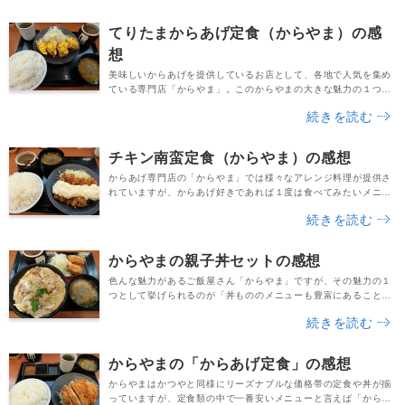
ったのは平日の夜でしたが、店内で食べている方だけでなく、テ
イクアウトの出来上がりを待っているお客さんも多かったです。
てりたまからあげ定食（からやま）の感
そして、実際に注文したからやまの鶏回鍋肉定食がこ...
想
美味しいからあげを提供しているお店として、各地で人気を集め
ている専門店「からやま」。このからやまの大きな魅力の１つ
は、美味しそうな期間限定メニューが活発にリリースされている
続きを読む
ことだと思います。既に日本の飲食業界において確固たる地位を
築いた「かつや」でも、期間限定商品は大きな目玉の１つです。
そんなかつやのノウハウを受け継いでいるからやまだけに、どん
チキン南蛮定食（からやま）の感想
なメニューが登場するのか非常に楽しみですよね。時は20...
からあげ専門店の「からやま」では様々なアレンジ料理が提供さ
れていますが、からあげ好きであれば１度は食べてみたいメニュ
ーと言えば「チキン南蛮」ではないでしょうか。甘じょっぱいタ
続きを読む
レにタルタルソースがトッピングされたチキン南蛮は、今や日本
を代表する揚げ物料理の１つです。人気の専門店であるからやま
では一体どんな味なのか、ちょっと興味が湧きますね。今回は平
からやまの親子丼セットの感想
日の夜にお店に行ってみたところ、テイクアウトのお客さ...
色んな魅力があるご飯屋さん「からやま」ですが、その魅力の１
つとして挙げられるのが「丼もののメニューも豊富にあること」
だと思います。からやまは、言わずと知れた”からあげ料理の専門
続きを読む
店”です。からあげ定食やチキン南蛮定食、油淋鶏定食など色んな
定食メニューがありますが、からたま丼やネギ極ダレ丼など、オ
リジナルの丼がたくさんあるのも素敵ですよね。今回はそんな丼
からやまの「からあげ定食」の感想
メニューの中から「親子丼セット」を注文。親子丼に...
からやまはかつやと同様にリーズナブルな価格帯の定食や丼が揃
っていますが、定食類の中で一番安いメニューと言えば「からあ