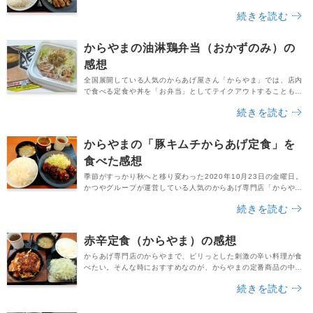
げ定食」です。値段は税込649円ですが、会計時にもらえるから
続きを読む
やまの100円割引券を使えば、支払いは549円でＯＫ！外食なの
に500円台でからあげ定食を食べられるお店は、滅多にありませ
ん。只今節約中だった筆者も、この値段は本当に助かります。今
からやまの油淋鶏弁当（おかずのみ）の
回近くのからやまに行ってみたのは、平日の18...
感想
全国展開している人気のからあげ屋さん「からやま」では、店内
で食べる定食や丼を「お弁当」としてテイクアウトすることも可
能です。ほとんどのメニューをお持ち帰りで食べられるのは、本
続きを読む
当に利便性が良いですよね。今回は筆者も、テイクアウトでから
やまのお弁当を注文することに。できるだけ出費を抑えたいと思
い、油淋鶏（ユーリンチー）弁当をおかずのみで注文しました。
からやまの「豚キムチからあげ定食」を
気になる値段ですが、通常の油淋鶏弁当の値段は、税込7...
食べた感想
季節がすっかり秋へと移り変わった2020年10月23日の金曜日。
かつやグループが運営している人気のからあげ専門店「からや
ま」から、新しい期間限定メニューがリリースされました。商品
続きを読む
の名はズバリ「豚キムチからあげ」です。定食と合盛り定食、そ
して単品でも購入可能になっています。これまで筆者は期間限定
の「スタミナからあげ定食の感想」と「てりたまからあげ定食」
赤辛定食（からやま）の感想
を連続して食べてきただけに、今回も一度注文してみ...
からあげ専門店のからやまで、ピリっとした刺激の辛い料理が食
べたい。そんな時におすすめなのが、からやまの定番商品の中で
辛さを売りにしているレギュラーメニュー「赤辛定食」です。大
続きを読む
判のからあげに唐辛子や玉子を使った特製の赤いソースが乗って
おり、見ただけで辛さが伝わってきます。鉄板なので、料理はア
ツアツ。寒い冬の日にもぴったりですね。今回はそんな赤辛定食