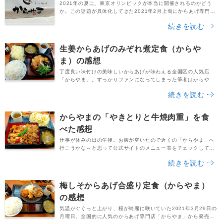
2021年の夏に、東京オリンピックが本当に開催されるのかどう
か。この話題が具体化してきた2021年2月上旬にからあげ専門店
「からやま」から発売された期間限定・数量限定メニューが「さ
続きを読む
さみおにぎり」です。テイクアウト専用のメニューで、値段は税
込540円。からやまのレギュラーメニューである「ささみからあ
げ」とご飯＆海苔で一体化されたメニューとのことで、とても興
生姜からあげのみぞれ煮定食（からや
味を掻き立てられた私は、早速最寄りのからやま...
ま）の感想
丁度良い味付けの美味しいからあげが味わえる全国区の人気店
「からやま」。すっかりファンになってしまった筆者はからやま
の公式サイトを定期的にチェックしているのですが、2021年2月
続きを読む
下旬に発見した新しい期間限定メニューが「生姜からあげのみぞ
れ煮定」です。発売日は2021年2月19日の金曜日で、店内飲食だ
けでなくテイクアウトのお弁当もリリース。同年1月22日に期間
からやまの「やきとりと牛焼肉重」を食
限定で発売された「生姜からあげ」のアレンジ...
べた感想
仕事が休みの日の午後。お腹が空いたので近くの「からやま」へ
行こうかな～と思って公式サイトのメニュー表をチェックしてみ
たところ・・・なんと、また新しい期間限定メニューがドドンと
続きを読む
大きく掲載されていました。その商品名はずばり、「やきとりと
牛焼肉重」です。からやまのレギュラーメニューとして定着した
「やきとり」と、甘辛ダレで仕上げた牛焼肉を一度に味わえるお
梅しそからあげ合盛り定食（からやま）
重とのことで、もう見た目が間違いありません。一気に食...
の感想
気温がぐぐっと上がり、桜が綺麗に咲いていた2021年3月29日の
月曜日。全国的に人気のからあげ専門店「からやま」から発売さ