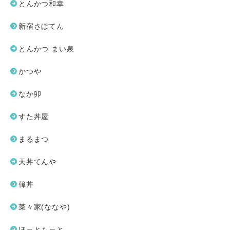
とんかつ和幸
新宿さぼてん
とんかつ まい泉
かつや
なか卯
すた丼屋
まるまつ
天丼てんや
韓丼
菜々家(ななや)
ほっともっと