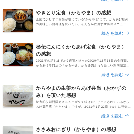
夜に再び最寄のからやまに行ってきました。席に着いてお目当て
のやきとり定食をお願いしたところ、残念ながらこの日は既に売
やきとり定食（からやま）の感想
り切れており・・・。気持ちを切り替えて注文してみたのが...
全国で少しずつ店舗が増えている”からやま”にて、からあげ以外
の美味しい鶏料理を食べたい。そんな時におすすめのメニューと
言えば、「やきとり定食」です。からあげ専門店のからやま
続きを読む
は、”鶏料理は、もっと楽しめる”というコンセプトのもと、2020
年11月24日にグランドメニューを大きくリニューアル。新しい
メニューとして、やきとり定食や二種盛り定食、やきとり丼、と
秘伝にんにくからあげ定食（からやま）
り重など、からあげ以外の鶏料理が加わりました。...
の感想
2021年の訪れまで約2週間と迫った2020年12月18日の金曜日。
からあげ専門店の「からやま」から発売された新しい期間限定メ
ニューが「秘伝にんにくからあげ定食」です。プレスリリースの
続きを読む
公開ページをチェックしてみると、以下の言葉が並んでいます。-
- - - - - -〇１年ぶりのにんにくからあげ〇秘伝の漬け込みダレ〇
「からあげ縁」でお馴染み〇ひとくち食べるとにんにくの風味香
からやまの生姜からあげ弁当（おかずの
る- - - - - -...
み）を頂いた感想
魅力的な期間限定メニューが立て続けにリリースされているから
あげ専門店「からやま」ですが、2021年1月22日（金）に発売さ
れたのが「生姜からあげ」です。公式サイトの最新情報によると
続きを読む
「毎年人気の生姜からあげ」という小見出しで商品が紹介されて
います。つまり、生姜からあげは2021年だけでなく、からやま
で毎年発売されていることがわかりますね。それだけの人気の商
ささみおにぎり（からやま）の感想
品であれば、一度食べてみないわけにはいきませ...