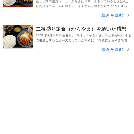
新しい期間限定メニューが活発にリリースされている全国区のか
らあげ専門店「からやま」。そんなからやまから2021年8月27日
の金曜日に発売されたのが「青唐辛子からあげと豚しゃぶ定食」
続きを読む
でした。これまでの限定商品はからあげのアレンジメニューが多
いイメージでしたが、今回は予想外の「豚しゃぶ」です。また
「青唐辛子からあげ」も、一体どんな味なのか気になりますよ
二種盛り定食（からやま）を頂いた感想
ね。ということで今回は、この「青唐辛子からあげと豚...
2021年9月中旬のある日。10月に「からやま」の店舗がない地域
に引越しすることが決まっていた筆者は、”最後にからやまで食べ
納めしておこう！”と思い立ち、最寄のからやまへ行ってきまし
続きを読む
た。到着したのは17時過ぎ頃です。先客は２名だったのですが、
テイクアウトでからあげを購入されているお客さんも複数名いら
っしゃいました。からやま名物のからあげ「カリッともも」を単
品でテイクアウトしているお客さんもいて、”...