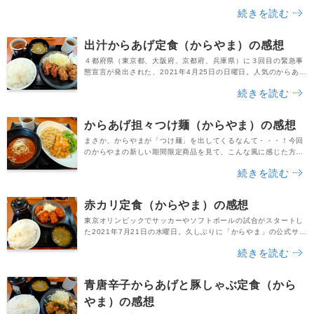
れた新しい期間限定メニューが「梅しそからあげ」です。今作も
続きを読む
いつもと同様に、以下のような定食や合盛り、単品、そしてテイ
クアウトメニューが勢揃いしています。＜期間限定の店内メニュ
ー＞・梅しそからあげ定食（税込759円）・梅しそからあげ合盛
出汁からあげ定食（からやま）の感想
り定食（税込759円）・梅しそからあげ単品（...
４都府県（東京都、大阪府、京都府、兵庫県）に３回目の緊急事
態宣言が発出された、2021年4月25日の日曜日。人気のからあげ
屋さん「からやま」から、新しい期間限定メニューが発売された
続きを読む
という情報を耳にした私は、早速からやまへ行ってきました。今
回リリースされたのは「出汁（だし）からあげ」です。4月23日
（金）に発売されたばかりの期間限定商品で、定食やお弁当、単
からあげ担々つけ麺（からやま）の感想
品、そして合盛定食として販売されています。こ...
まさか、からやまが「つけ麺」を出してくるなんて・・・！今回
のからやまの新しい期間限定商品を見て、こんな風に感じた方は
きっとたくさんいらっしゃると思います。筆者は「からやまで旨
続きを読む
いからあげが食べたい・・」と思い立ち、からやまの公式サイト
をチェックしました。するとトップページに、デカデカと「から
あげ×坦々つけ麺 新登場」の文字が！バックには美味しそうなつ
赤カリ定食（からやま）の感想
け麺の写真も掲載されており、思わず「おお～！」と声...
東京オリンピックでサッカーやソフトボールの試合がスタートし
た2021年7月21日の水曜日。久しぶりに「からやま」の公式サイ
トをチェックしてみたところ、新たな期間限定メニューがリリー
続きを読む
スされていました。その商品名は「赤カリからあげ」です。”赤カ
ラ”ではなく”赤カリ”です。商品名からオリジナリティが感じられ
ますよね。一体どんな味なのか気になった筆者は、早速最寄りの
青唐辛子からあげと豚しゃぶ定食（から
からやまのお店へ向かって車を走らせました...
やま）の感想