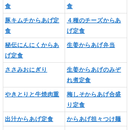
食
食
豚キムチからあげ定
４種のチーズからあ
食
げ定食
秘伝にんにくからあ
生姜からあげ弁当
げ定食
ささみおにぎり
生姜からあげのみぞ
れ煮定食
やきとりと牛焼肉重
梅しそからあげ合盛
り定食
出汁からあげ定食
からあげ担々つけ麺