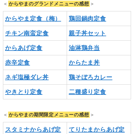
＜
からやまのグランドメニューの感想
＞
からやま定食（梅）
鶏回鍋肉定食
チキン南蛮定食
親子丼セット
からあげ定食
油淋鶏弁当
赤辛定食
からたま丼
ネギ塩極ダレ丼
鶏そぼろカレー
やきとり定食
二種盛り定食
＜
からやまの期間限定メニューの感想
＞
スタミナからあげ定
てりたまからあげ定