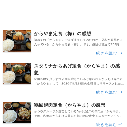
からやま定食（梅）の感想
初めての「からやま」でまず注文してみたのが、店名が商品名に
入っている「からやま定食（梅）」です。値段は税込で759円で
した。メニュー表をチェックしてみると、「定番人気」「カリッ
続きを読む
とジューシー！」という言葉と共に大きな写真が掲載されてお
り、お店の看板メニューであることが解かりますね。また、から
あげの個数によって梅、竹、松の３種類に分かれており、それぞ
スタミナからあげ定食（からやま）の感
れ以下の値段で提供されています。〇からやま定食「梅」...
想
全国各地で少しずつ店舗が増えていると思われるからあげ専門店
「からやま」にて、2020年8月28日の金曜日にリリースされた期
間限定メニューが「スタミナからあげ定食」です。暑い夏は何か
続きを読む
とスタミナがつく料理を食べたくなりますが、この定食もまさに
スタミナを補充できる逸品です。ニラとニンニクの漬け込みダレ
を、からやま定番のからあげの上にトッピング。一体どのような
鶏回鍋肉定食（からやま）の感想
味なのか、とても興味をそそります。今回は「スタ...
かつやグループが運営している”からあげ”の専門店「からやま」
では、名物のからあげ以外にも魅力的な定食メニューがいくつか
提供されています。今回はそんな定食の中からとても気になる一
続きを読む
品「鶏回鍋肉定食」を注文。値段は税込759円でした。お店に行