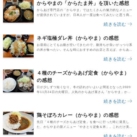
からやまの「からたま丼」を頂いた感想
（税込715円）と、千切りキャベツ（税込110円）を...
からあげ専門店の「からやま」ではたくさんの魅力的なメニュー
が提供されていますが、日本人が一度は食べてみたいと思う商品
と言えば「からたま丼」ではないでしょうか。大きな一枚ものの
続きを読む
大判からあげを玉子でとじて、ご飯とドッキング。まるで「かつ
丼」と「親子丼」を合体させたかのようなメニューで、どんな味
なのかとても興味が湧きますよね。今回はこの「からたま丼」を
ネギ塩極ダレ丼（からやま）の感想
お目当てに、平日の夕方、最寄のからやまのお店へ行って...
お昼前にとてもお腹が空いてきたので、腹持ちが良いがっつり系
の丼が食べたい。そんな時におすすめのお店と言えば、からあげ
の丼メニューが豊富な「からやま」ではないでしょうか。かつ丼
続きを読む
やロースカツ定食でお馴染みの「かつや」グループが運営してい
るからあげ専門店であり、からたま丼や親子丼セットなど、お腹
が満たされる丼メニューが豊富です。ご飯は無料で大盛りにして
４種のチーズからあげ定食（からやま）
もらえますし、ランチタイムの腹ごしらえにぴったりです...
の感想
日が少しずつ短くなり、冬の訪れがいよいよ間近となった2020
年11月24日の火曜日。人気のからあげ屋さん「からやま」から
新たにリリースされた期間限定商品が「４種のチーズからあげ定
続きを読む
食」です。からあげは言わずとしれた定番の人気おかずですが、
この上に４種のチーズがトッピングされたら、一体どんな味にな
るのか・・・！？からあげやチーズがお好きな方にとって、とて
鶏そぼろカレー（からやま）の感想
も気になるメニューですよね。事前に公式サイトでこ...
先日「４種のチーズからあげ定食」を食べに行った時に発見し
た、からやまの新メニュー「やきとり定食＆丼」。これだけ美味
しいからあげを出してくれるお店がやきとりを作ったら、一体ど
続きを読む
んな味になるのか・・・！？という気持ちが湧き上がり、平日の