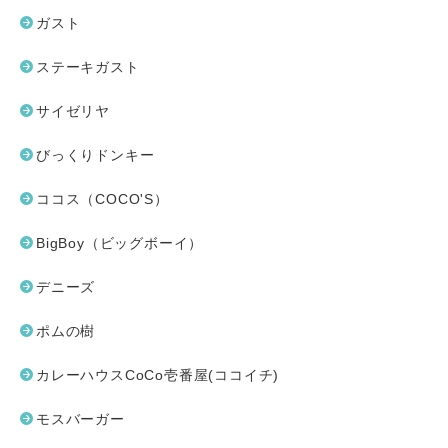
ガスト
ステーキガスト
サイゼリヤ
びっくりドンキー
ココス（COCO'S）
BigBoy（ビッグボーイ）
デニーズ
ポムの樹
カレーハウスCoCo壱番屋(ココイチ)
モスバーガー