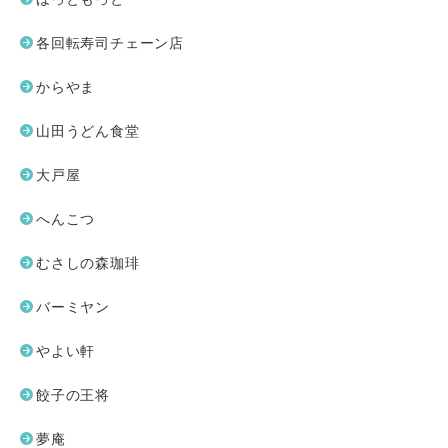
各回転寿司チェーン店
からやま
山田うどん食堂
大戸屋
へんこつ
むさしの森珈琲
バーミヤン
やよい軒
餃子の王将
夢庵