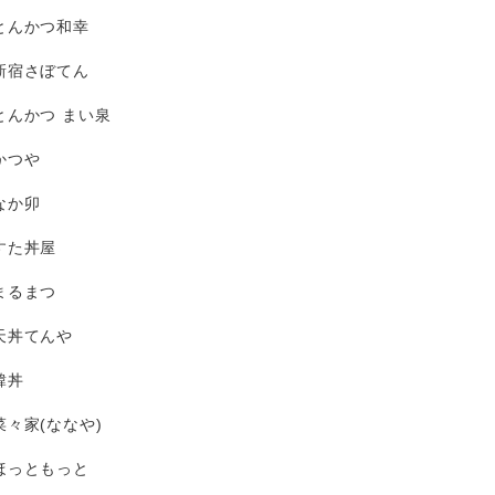
とんかつ和幸
新宿さぼてん
とんかつ まい泉
かつや
なか卯
すた丼屋
まるまつ
天丼てんや
韓丼
菜々家(ななや)
ほっともっと