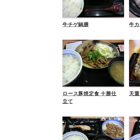
牛チゲ鍋膳
牛カ
ロース豚焼定食 十勝仕
天重
立て