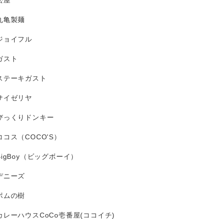
松屋
丸亀製麺
ジョイフル
ガスト
ステーキガスト
サイゼリヤ
びっくりドンキー
ココス（COCO'S）
BigBoy（ビッグボーイ）
デニーズ
ポムの樹
カレーハウスCoCo壱番屋(ココイチ)