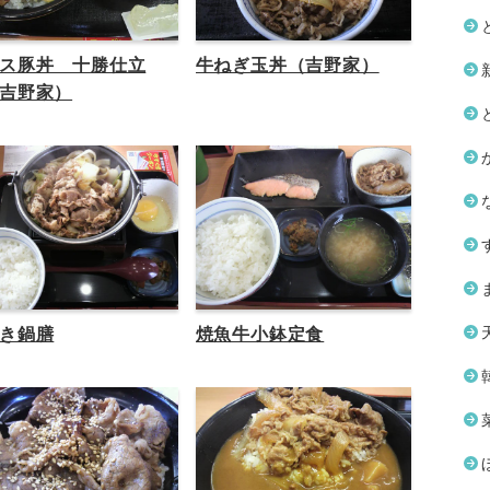
ス豚丼 十勝仕立
牛ねぎ玉丼（吉野家）
吉野家）
き鍋膳
焼魚牛小鉢定食