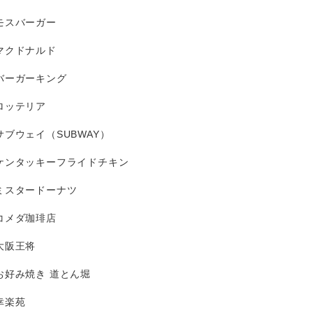
モスバーガー
マクドナルド
バーガーキング
ロッテリア
サブウェイ（SUBWAY）
ケンタッキーフライドチキン
ミスタードーナツ
コメダ珈琲店
大阪王将
お好み焼き 道とん堀
幸楽苑