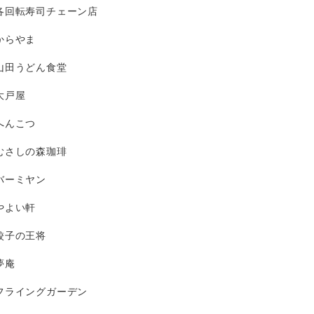
各回転寿司チェーン店
からやま
山田うどん食堂
大戸屋
へんこつ
むさしの森珈琲
バーミヤン
やよい軒
餃子の王将
夢庵
フライングガーデン