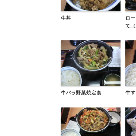
牛丼
ロー
て（
牛バラ野菜焼定食
牛す