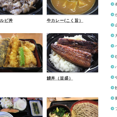
ルビ丼
牛カレー(こく旨）
鰻丼（並盛）