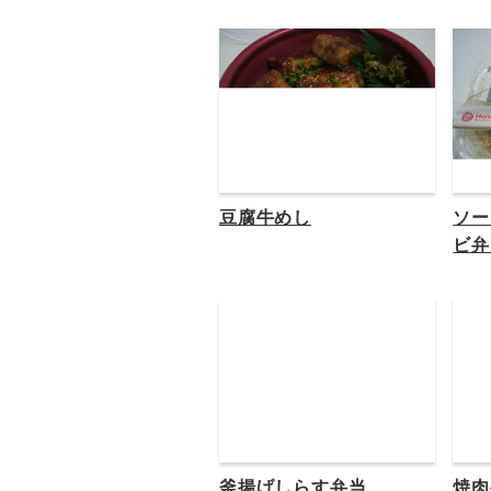
豆腐牛めし
ソー
ビ弁
釜揚げしらす弁当
焼肉