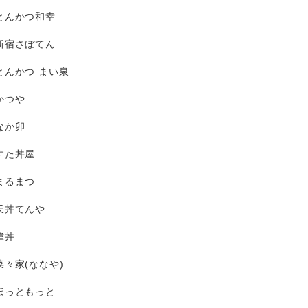
とんかつ和幸
新宿さぼてん
とんかつ まい泉
かつや
なか卯
すた丼屋
まるまつ
天丼てんや
韓丼
菜々家(ななや)
ほっともっと