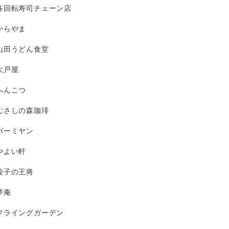
各回転寿司チェーン店
からやま
山田うどん食堂
大戸屋
へんこつ
むさしの森珈琲
バーミヤン
やよい軒
餃子の王将
夢庵
フライングガーデン