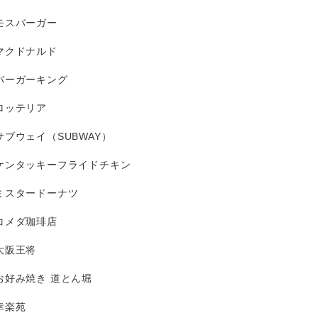
モスバーガー
マクドナルド
バーガーキング
ロッテリア
サブウェイ（SUBWAY）
ケンタッキーフライドチキン
ミスタードーナツ
コメダ珈琲店
大阪王将
お好み焼き 道とん堀
幸楽苑