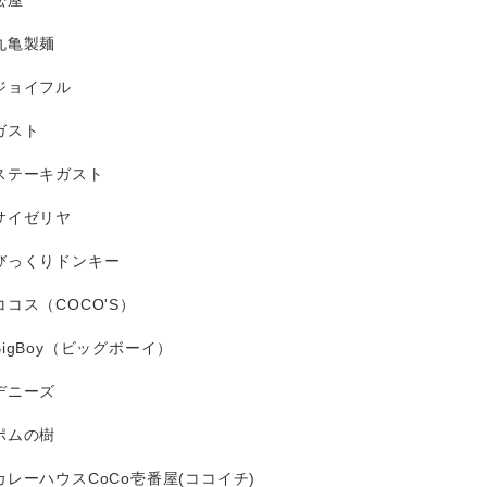
松屋
丸亀製麺
ジョイフル
ガスト
ステーキガスト
サイゼリヤ
びっくりドンキー
ココス（COCO'S）
BigBoy（ビッグボーイ）
デニーズ
ポムの樹
カレーハウスCoCo壱番屋(ココイチ)