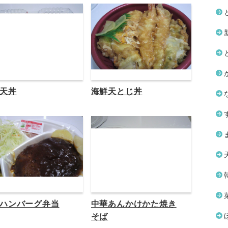
天丼
海鮮天とじ丼
ハンバーグ弁当
中華あんかけかた焼き
そば