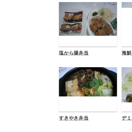
塩から揚弁当
海鮮
すきやき弁当
デミ