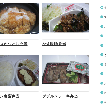
スかつとじ弁当
なす味噌弁当
ン南蛮弁当
ダブルステーキ弁当