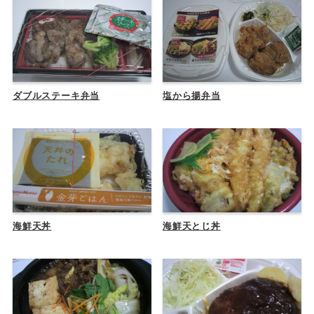
ダブルステーキ弁当
塩から揚弁当
海鮮天丼
海鮮天とじ丼