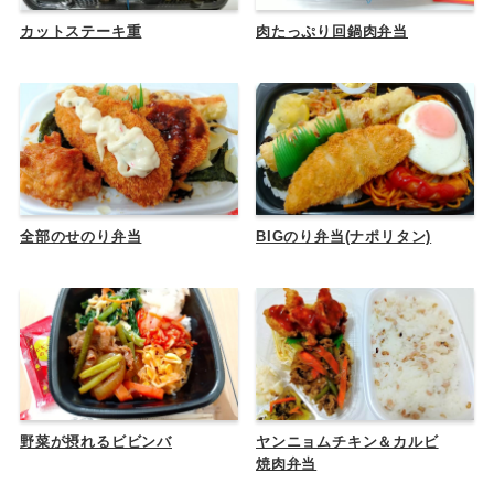
カットステーキ重
肉たっぷり回鍋肉弁当
全部のせのり弁当
BIGのり弁当(ナポリタン)
野菜が摂れるビビンバ
ヤンニョムチキン＆カルビ
焼肉弁当