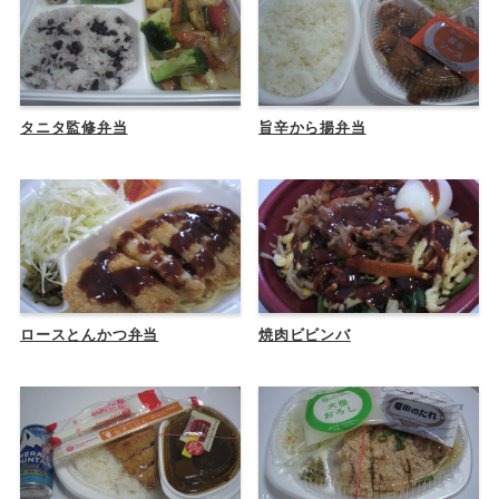
タニタ監修弁当
旨辛から揚弁当
ロースとんかつ弁当
焼肉ビビンバ