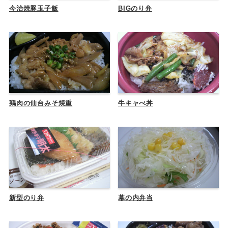
今治焼豚玉子飯
BIGのり弁
鶏肉の仙台みそ焼重
牛キャべ丼
新型のり弁
幕の内弁当