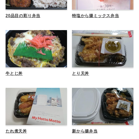
20品目の彩り弁当
特塩から揚ミックス弁当
牛とじ丼
とり天丼
たれ煮天丼
新から揚弁当