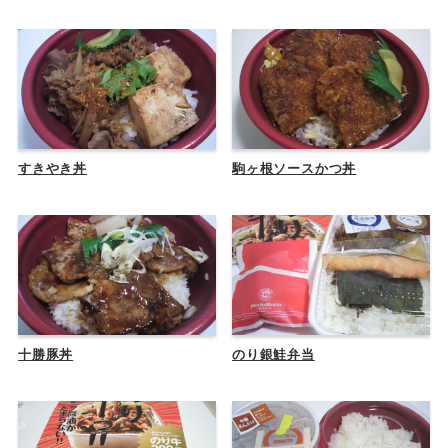
すきやき丼
駒ヶ根ソースかつ丼
十勝豚丼
のり銀鮭弁当