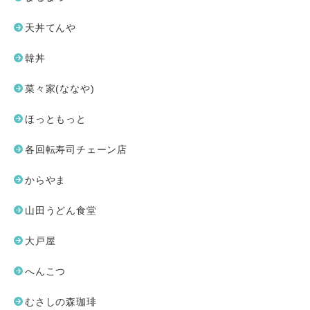
天丼てんや
韓丼
菜々家(ななや)
ほっともっと
各回転寿司チェーン店
からやま
山田うどん食堂
大戸屋
へんこつ
むさしの森珈琲