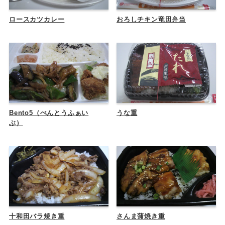
ロースカツカレー
おろしチキン竜田弁当
Bento5（べんとうふぁい
うな重
ぶ）
十和田バラ焼き重
さんま蒲焼き重