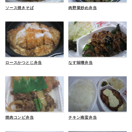
ソース焼きそば
肉野菜炒め弁当
ロースかつとじ弁当
なす味噌弁当
焼肉コンビ弁当
チキン南蛮弁当