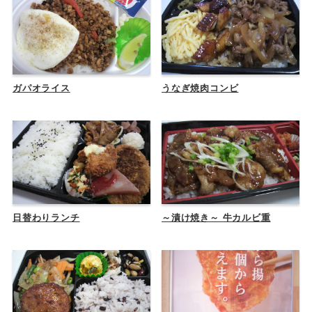
ガパオライス
うなぎ焼肉コンビ
日替わりランチ
～漬け焼き～ 牛カルビ重