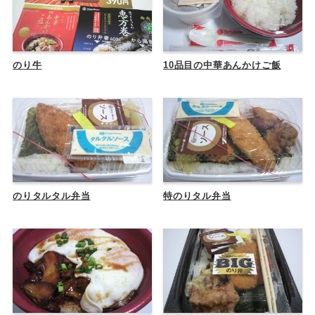
のり牛
10品目の中華あんかけご飯
のりタルタル弁当
特のりタル弁当