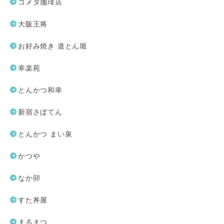
コメダ珈琲店
大阪王将
お好み焼き 道とん堀
幸楽苑
とんかつ和幸
新宿さぼてん
とんかつ まい泉
かつや
なか卯
すた丼屋
まるまつ