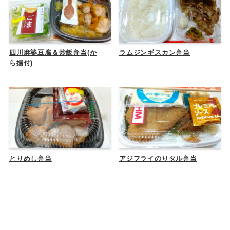
四川麻婆豆腐＆炒飯弁当(か
ラムジンギスカン弁当
ら揚付)
とりめし弁当
アジフライのりタル弁当