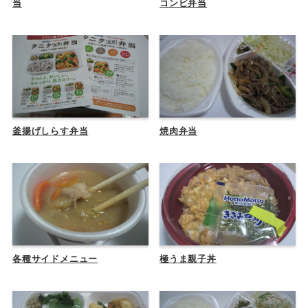
当
コンビ弁当
釜揚げしらす弁当
焼肉弁当
各種サイドメニュー
極うま親子丼