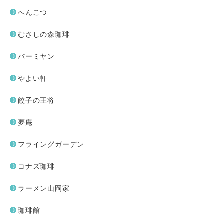
へんこつ
むさしの森珈琲
バーミヤン
やよい軒
餃子の王将
夢庵
フライングガーデン
コナズ珈琲
ラーメン山岡家
珈琲館