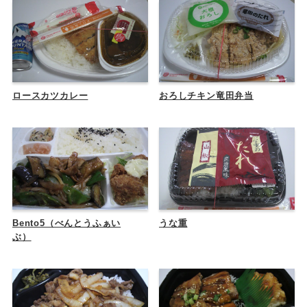
ロースカツカレー
おろしチキン竜田弁当
Bento5（べんとうふぁい
うな重
ぶ）