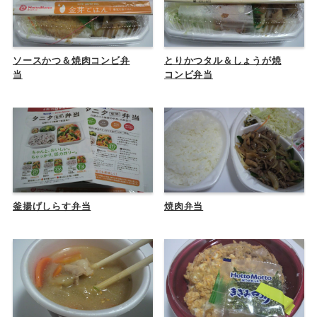
ソースかつ＆焼肉コンビ弁
とりかつタル＆しょうが焼
当
コンビ弁当
釜揚げしらす弁当
焼肉弁当