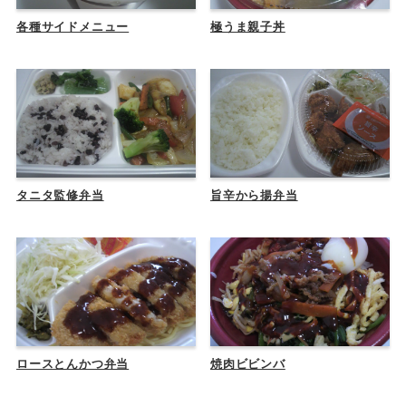
各種サイドメニュー
極うま親子丼
タニタ監修弁当
旨辛から揚弁当
ロースとんかつ弁当
焼肉ビビンバ