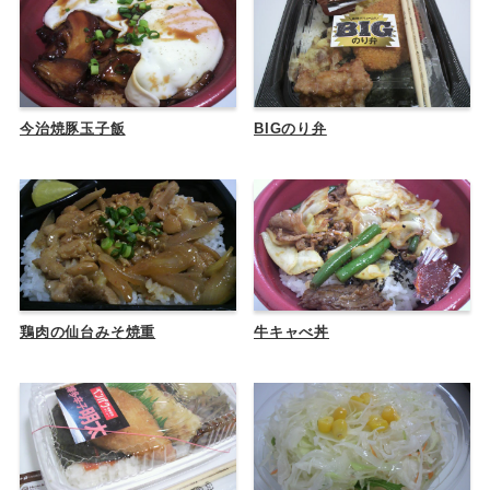
今治焼豚玉子飯
BIGのり弁
鶏肉の仙台みそ焼重
牛キャべ丼