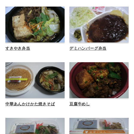
すきやき弁当
デミハンバーグ弁当
中華あんかけかた焼きそば
豆腐牛めし