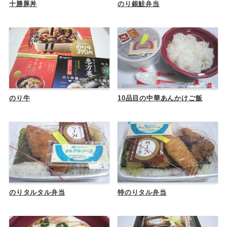
十勝豚丼
のり銀鮭弁当
のり牛
10品目の中華あんかけご飯
のりタルタル弁当
特のりタル弁当