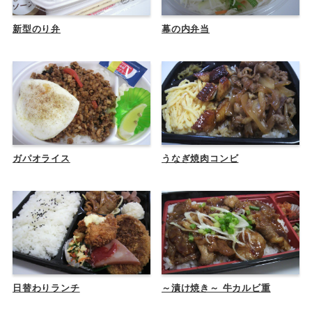
新型のり弁
幕の内弁当
ガパオライス
うなぎ焼肉コンビ
日替わりランチ
～漬け焼き～ 牛カルビ重