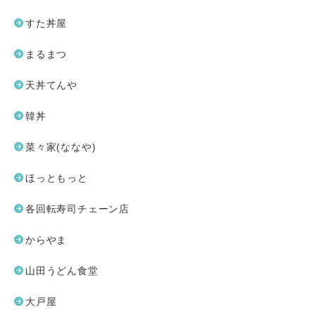
すた丼屋
まるまつ
天丼てんや
韓丼
菜々家(ななや)
ほっともっと
各回転寿司チェーン店
からやま
山田うどん食堂
大戸屋