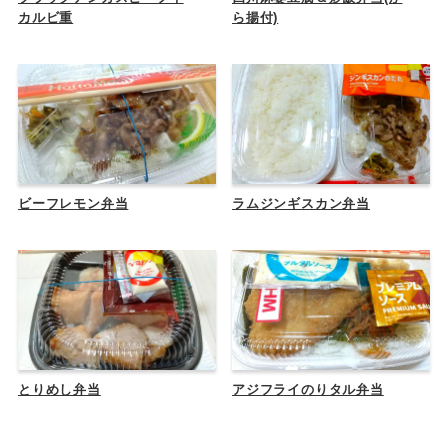
カルビ重
ら揚付)
ビーフレモン弁当
ラムジンギスカン弁当
とりめし弁当
アジフライのりタル弁当