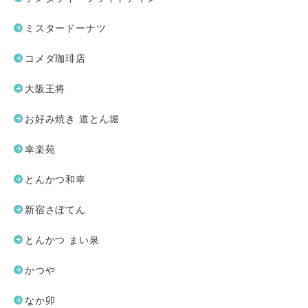
ミスタードーナツ
コメダ珈琲店
大阪王将
お好み焼き 道とん堀
幸楽苑
とんかつ和幸
新宿さぼてん
とんかつ まい泉
かつや
なか卯