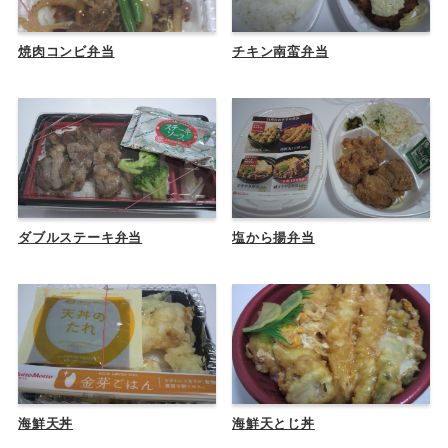
焼肉コンビ弁当
チキン南蛮弁当
ダブルステーキ弁当
塩から揚弁当
海鮮天丼
海鮮天とじ丼