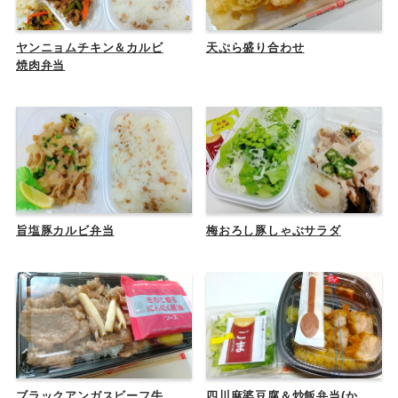
ヤンニョムチキン＆カルビ
天ぷら盛り合わせ
焼肉弁当
旨塩豚カルビ弁当
梅おろし豚しゃぶサラダ
ブラックアンガスビーフ牛
四川麻婆豆腐＆炒飯弁当(か