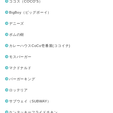
ココス（COCO'S）
BigBoy（ビッグボーイ）
デニーズ
ポムの樹
カレーハウスCoCo壱番屋(ココイチ)
モスバーガー
マクドナルド
バーガーキング
ロッテリア
サブウェイ（SUBWAY）
ケンタッキーフライドチキン