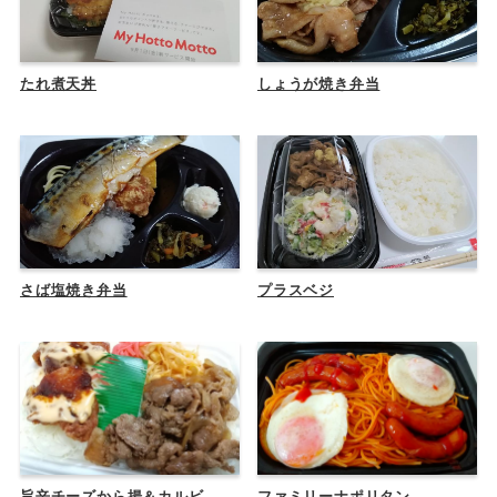
たれ煮天丼
しょうが焼き弁当
さば塩焼き弁当
プラスベジ
旨辛チーズから揚＆カルビ
ファミリーナポリタン