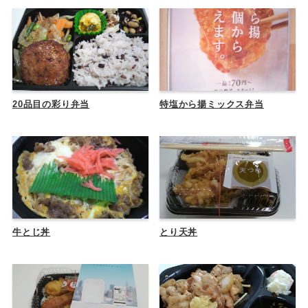
20品目の彩り弁当
特塩から揚ミックス弁当
牛とじ丼
とり天丼