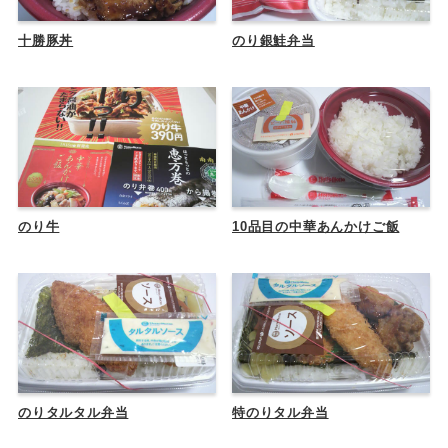
十勝豚丼
のり銀鮭弁当
のり牛
10品目の中華あんかけご飯
のりタルタル弁当
特のりタル弁当