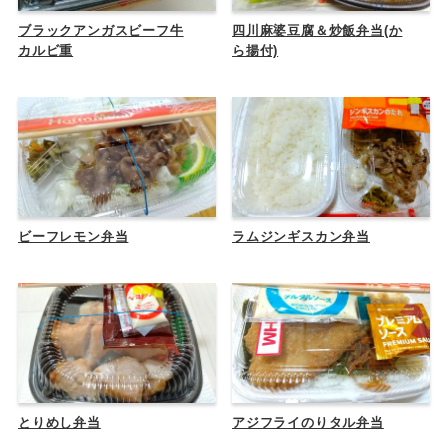
ブラックアンガスビーフ牛
四川麻婆豆腐＆炒飯弁当(か
カルビ重
ら揚付)
ビーフレモン弁当
ラムジンギスカン弁当
とりめし弁当
アジフライのりタル弁当