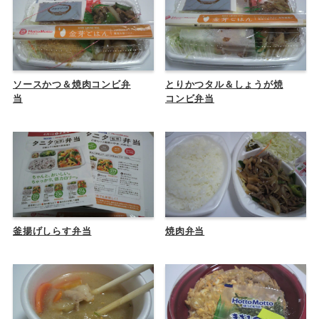
ソースかつ＆焼肉コンビ弁
とりかつタル＆しょうが焼
当
コンビ弁当
釜揚げしらす弁当
焼肉弁当