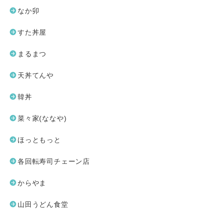
なか卯
すた丼屋
まるまつ
天丼てんや
韓丼
菜々家(ななや)
ほっともっと
各回転寿司チェーン店
からやま
山田うどん食堂