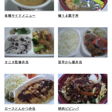
各種サイドメニュー
極うま親子丼
タニタ監修弁当
旨辛から揚弁当
ロースとんかつ弁当
焼肉ビビンバ