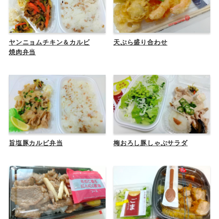
ヤンニョムチキン＆カルビ
天ぷら盛り合わせ
焼肉弁当
旨塩豚カルビ弁当
梅おろし豚しゃぶサラダ