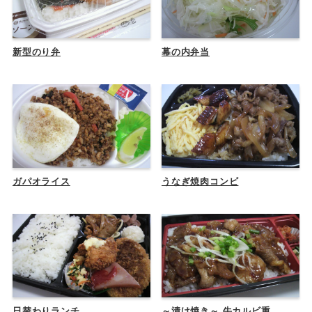
新型のり弁
幕の内弁当
ガパオライス
うなぎ焼肉コンビ
日替わりランチ
～漬け焼き～ 牛カルビ重