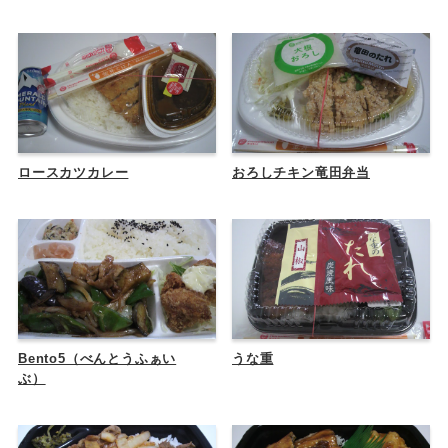
ロースカツカレー
おろしチキン竜田弁当
Bento5（べんとうふぁい
うな重
ぶ）