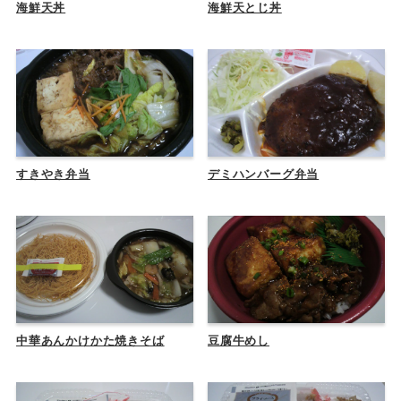
海鮮天丼
海鮮天とじ丼
すきやき弁当
デミハンバーグ弁当
中華あんかけかた焼きそば
豆腐牛めし