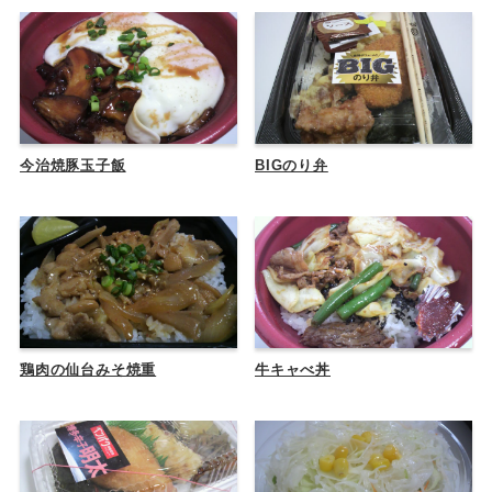
今治焼豚玉子飯
BIGのり弁
鶏肉の仙台みそ焼重
牛キャべ丼