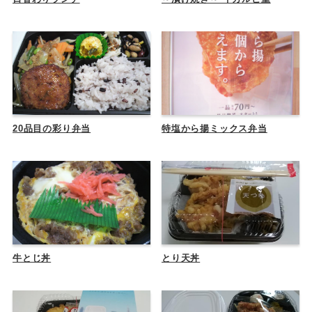
20品目の彩り弁当
特塩から揚ミックス弁当
牛とじ丼
とり天丼