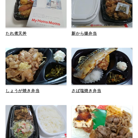
たれ煮天丼
新から揚弁当
しょうが焼き弁当
さば塩焼き弁当