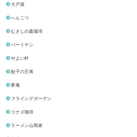
大戸屋
へんこつ
むさしの森珈琲
バーミヤン
やよい軒
餃子の王将
夢庵
フライングガーデン
コナズ珈琲
ラーメン山岡家