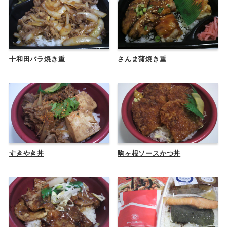
十和田バラ焼き重
さんま蒲焼き重
すきやき丼
駒ヶ根ソースかつ丼