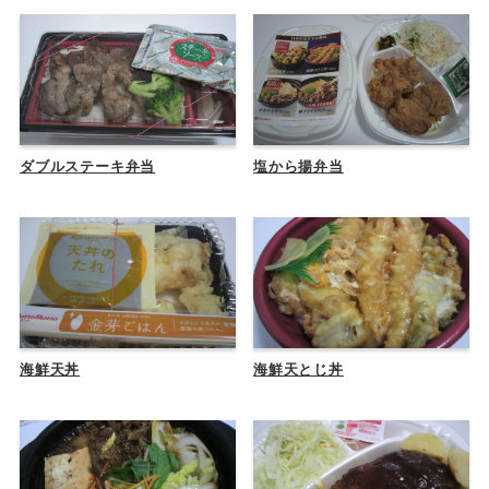
ダブルステーキ弁当
塩から揚弁当
海鮮天丼
海鮮天とじ丼