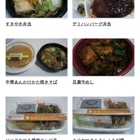
すきやき弁当
デミハンバーグ弁当
中華あんかけかた焼きそば
豆腐牛めし