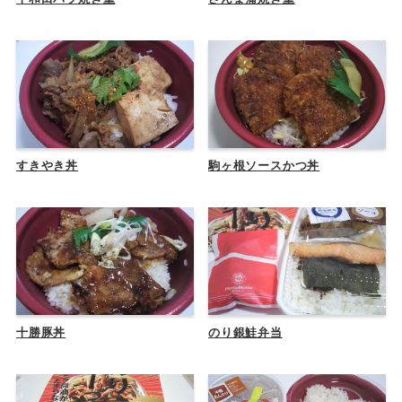
すきやき丼
駒ヶ根ソースかつ丼
十勝豚丼
のり銀鮭弁当