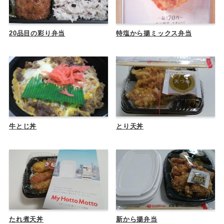
20品目の彩り弁当
特塩から揚ミックス弁当
牛とじ丼
とり天丼
たれ煮天丼
新から揚弁当