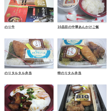
のり牛
10品目の中華あんかけご飯
のりタルタル弁当
特のりタル弁当