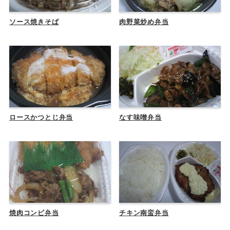
ソース焼きそば
肉野菜炒め弁当
ロースかつとじ弁当
なす味噌弁当
焼肉コンビ弁当
チキン南蛮弁当