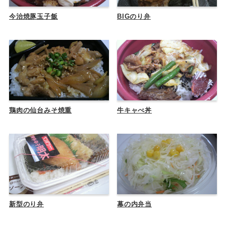
今治焼豚玉子飯
BIGのり弁
鶏肉の仙台みそ焼重
牛キャべ丼
新型のり弁
幕の内弁当