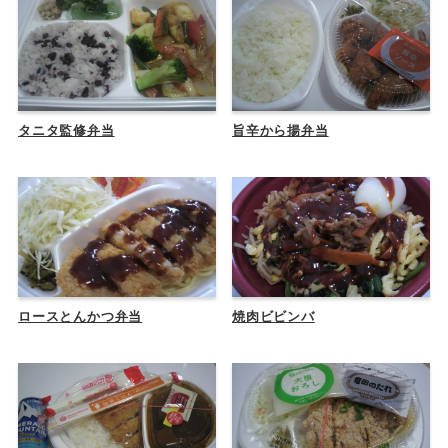
タニタ監修弁当
旨辛から揚弁当
ロースとんかつ弁当
焼肉ビビンバ