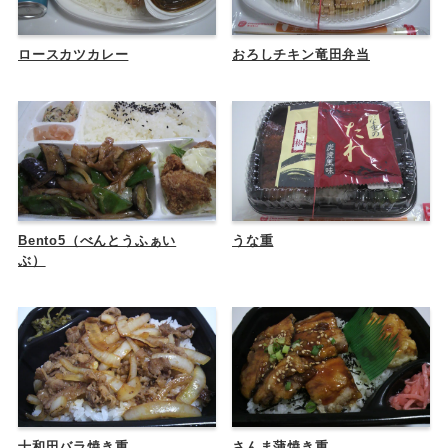
ロースカツカレー
おろしチキン竜田弁当
Bento5（べんとうふぁい
うな重
ぶ）
十和田バラ焼き重
さんま蒲焼き重