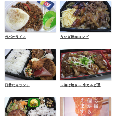
ガパオライス
うなぎ焼肉コンビ
日替わりランチ
～漬け焼き～ 牛カルビ重