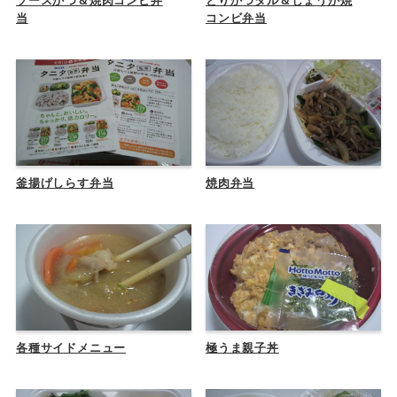
ソースかつ＆焼肉コンビ弁
とりかつタル＆しょうが焼
当
コンビ弁当
釜揚げしらす弁当
焼肉弁当
各種サイドメニュー
極うま親子丼