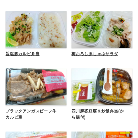
旨塩豚カルビ弁当
梅おろし豚しゃぶサラダ
ブラックアンガスビーフ牛
四川麻婆豆腐＆炒飯弁当(か
カルビ重
ら揚付)