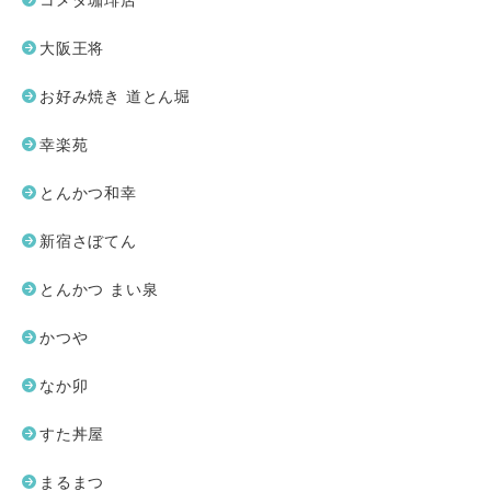
コメダ珈琲店
大阪王将
お好み焼き 道とん堀
幸楽苑
とんかつ和幸
新宿さぼてん
とんかつ まい泉
かつや
なか卯
すた丼屋
まるまつ