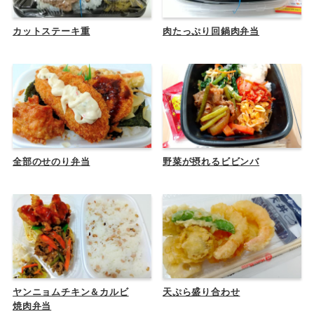
カットステーキ重
肉たっぷり回鍋肉弁当
全部のせのり弁当
野菜が摂れるビビンバ
ヤンニョムチキン＆カルビ
天ぷら盛り合わせ
焼肉弁当