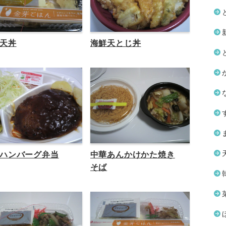
天丼
海鮮天とじ丼
ハンバーグ弁当
中華あんかけかた焼き
そば