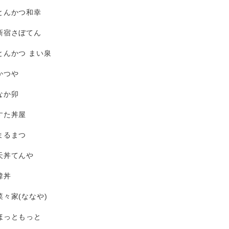
とんかつ和幸
新宿さぼてん
とんかつ まい泉
かつや
なか卯
すた丼屋
まるまつ
天丼てんや
韓丼
菜々家(ななや)
ほっともっと