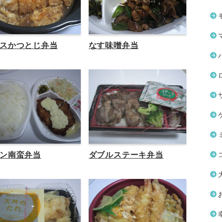
スかつとじ弁当
なす味噌弁当
ン南蛮弁当
ダブルステーキ弁当