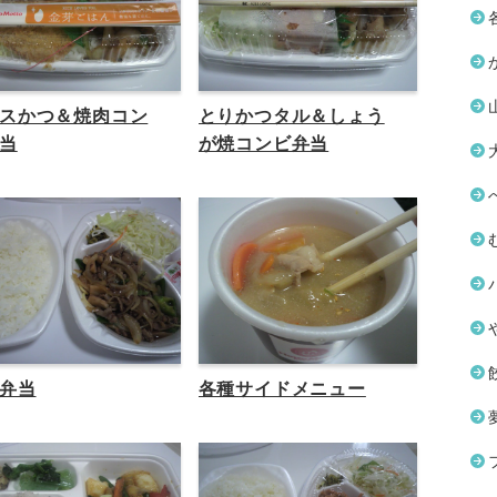
スかつ＆焼肉コン
とりかつタル＆しょう
当
が焼コンビ弁当
弁当
各種サイドメニュー