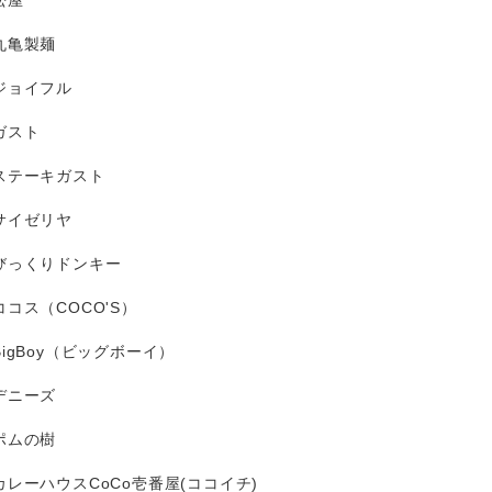
松屋
丸亀製麺
ジョイフル
ガスト
ステーキガスト
サイゼリヤ
びっくりドンキー
ココス（COCO'S）
BigBoy（ビッグボーイ）
デニーズ
ポムの樹
カレーハウスCoCo壱番屋(ココイチ)