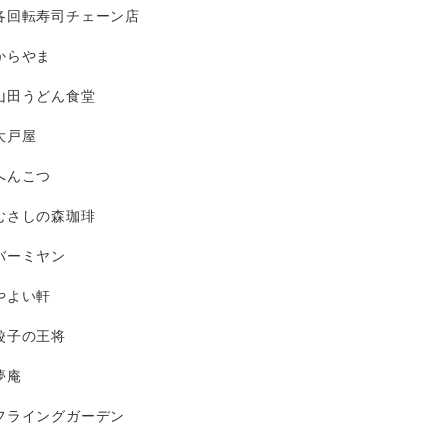
各回転寿司チェーン店
からやま
山田うどん食堂
大戸屋
へんこつ
むさしの森珈琲
バーミヤン
やよい軒
餃子の王将
夢庵
フライングガーデン