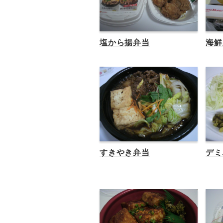
塩から揚弁当
海鮮
すきやき弁当
デミ