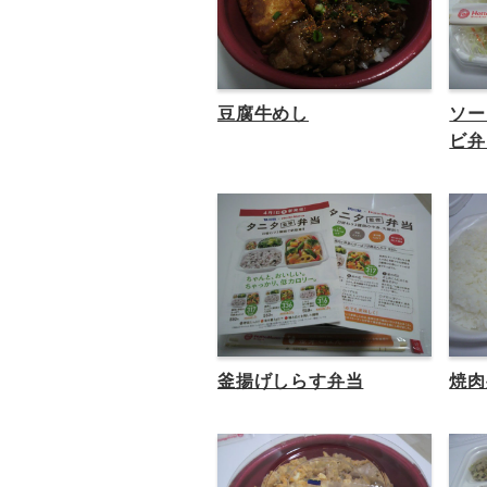
豆腐牛めし
ソー
ビ弁
釜揚げしらす弁当
焼肉