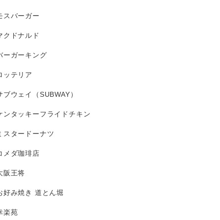
モスバーガー
マクドナルド
バーガーキング
ロッテリア
サブウェイ（SUBWAY）
ケンタッキーフライドチキン
ミスタードーナツ
コメダ珈琲店
大阪王将
お好み焼き 道とん堀
幸楽苑