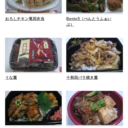
おろしチキン竜田弁当
Bento5（べんとうふぁい
ぶ）
うな重
十和田バラ焼き重