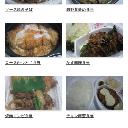
ソース焼きそば
肉野菜炒め弁当
ロースかつとじ弁当
なす味噌弁当
焼肉コンビ弁当
チキン南蛮弁当