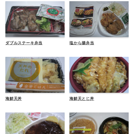
ダブルステーキ弁当
塩から揚弁当
海鮮天丼
海鮮天とじ丼