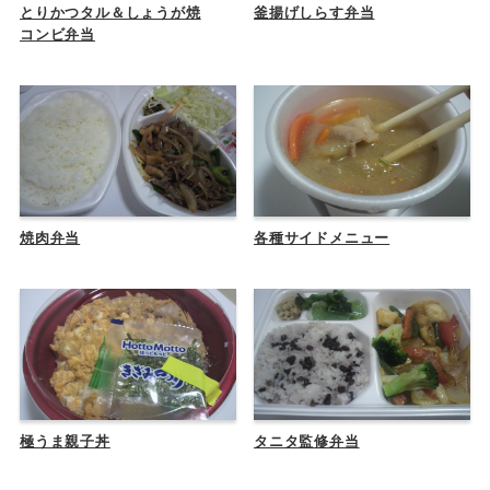
とりかつタル＆しょうが焼
釜揚げしらす弁当
コンビ弁当
焼肉弁当
各種サイドメニュー
極うま親子丼
タニタ監修弁当