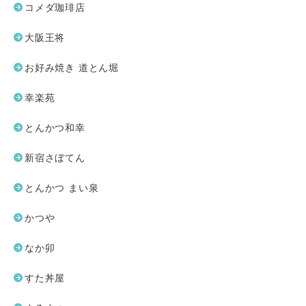
コメダ珈琲店
大阪王将
お好み焼き 道とん堀
幸楽苑
とんかつ和幸
新宿さぼてん
とんかつ まい泉
かつや
なか卯
すた丼屋