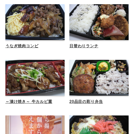
うなぎ焼肉コンビ
日替わりランチ
～漬け焼き～ 牛カルビ重
20品目の彩り弁当