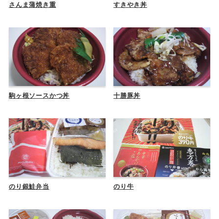
さんま蒲焼き重
すきやき丼
駒ヶ根ソースかつ丼
十勝豚丼
のり銀鮭弁当
のり牛