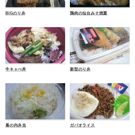
BIGのり弁
鶏肉の仙台みそ焼重
牛キャべ丼
新型のり弁
幕の内弁当
ガパオライス