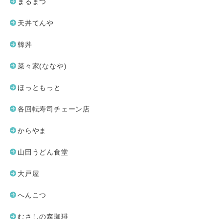
まるまつ
天丼てんや
韓丼
菜々家(ななや)
ほっともっと
各回転寿司チェーン店
からやま
山田うどん食堂
大戸屋
へんこつ
むさしの森珈琲