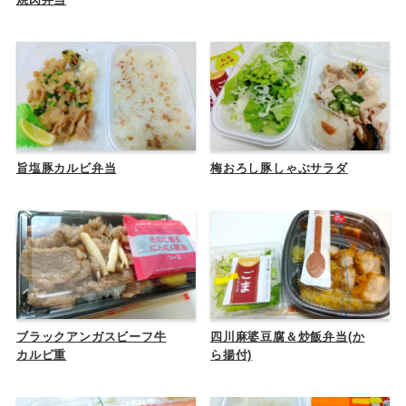
旨塩豚カルビ弁当
梅おろし豚しゃぶサラダ
ブラックアンガスビーフ牛
四川麻婆豆腐＆炒飯弁当(か
カルビ重
ら揚付)