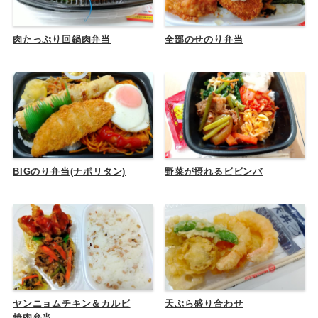
肉たっぷり回鍋肉弁当
全部のせのり弁当
BIGのり弁当(ナポリタン)
野菜が摂れるビビンバ
ヤンニョムチキン＆カルビ
天ぷら盛り合わせ
焼肉弁当