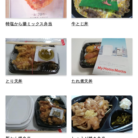
特塩から揚ミックス弁当
牛とじ丼
とり天丼
たれ煮天丼