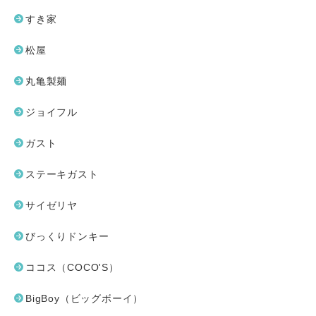
すき家
松屋
丸亀製麺
ジョイフル
ガスト
ステーキガスト
サイゼリヤ
びっくりドンキー
ココス（COCO'S）
BigBoy（ビッグボーイ）