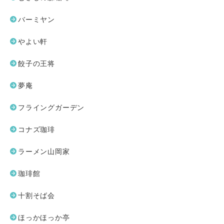
バーミヤン
やよい軒
餃子の王将
夢庵
フライングガーデン
コナズ珈琲
ラーメン山岡家
珈琲館
十割そば会
ほっかほっか亭