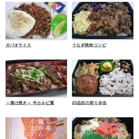
ガパオライス
うなぎ焼肉コンビ
～漬け焼き～ 牛カルビ重
20品目の彩り弁当