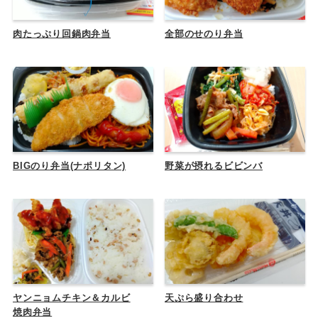
肉たっぷり回鍋肉弁当
全部のせのり弁当
BIGのり弁当(ナポリタン)
野菜が摂れるビビンバ
ヤンニョムチキン＆カルビ
天ぷら盛り合わせ
焼肉弁当