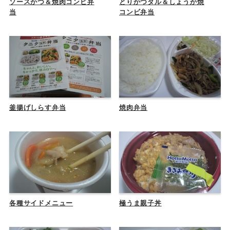
ソースかつ＆焼肉コンビ弁
とりかつタル＆しょうが焼
当
コンビ弁当
釜揚げしらす弁当
焼肉弁当
各種サイドメニュー
極うま親子丼