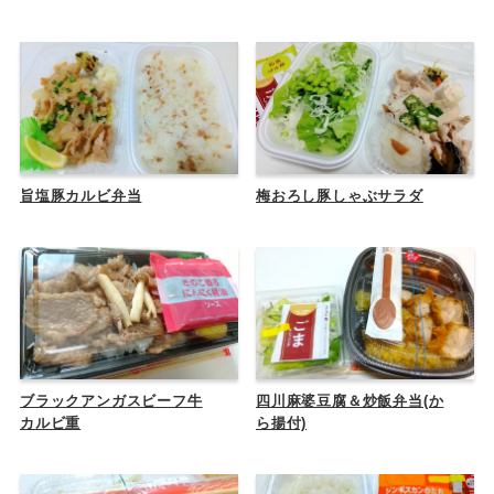
旨塩豚カルビ弁当
梅おろし豚しゃぶサラダ
ブラックアンガスビーフ牛
四川麻婆豆腐＆炒飯弁当(か
カルビ重
ら揚付)