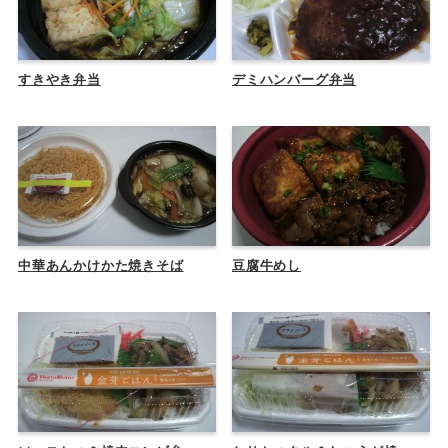
すきやき弁当
デミハンバーグ弁当
中華あんかけかた焼きそば
豆腐牛めし