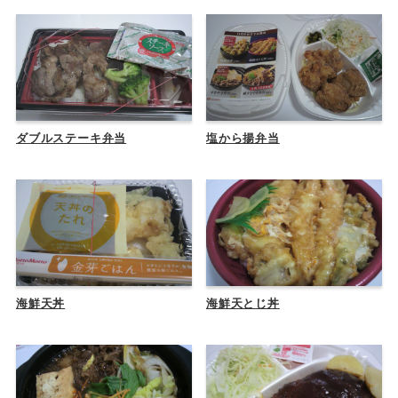
ダブルステーキ弁当
塩から揚弁当
海鮮天丼
海鮮天とじ丼