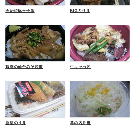
今治焼豚玉子飯
BIGのり弁
鶏肉の仙台みそ焼重
牛キャべ丼
新型のり弁
幕の内弁当