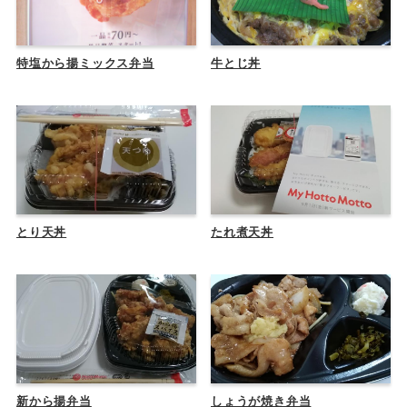
特塩から揚ミックス弁当
牛とじ丼
とり天丼
たれ煮天丼
新から揚弁当
しょうが焼き弁当