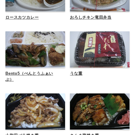
ロースカツカレー
おろしチキン竜田弁当
Bento5（べんとうふぁい
うな重
ぶ）