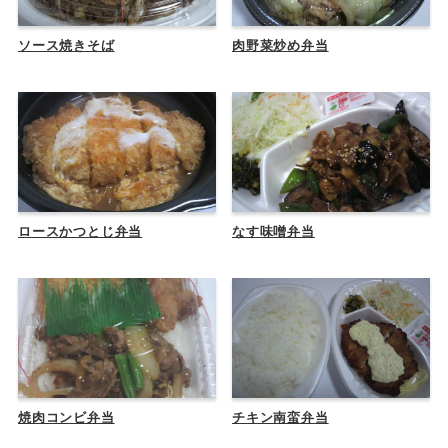
ソース焼きそば
肉野菜炒め弁当
ロースかつとじ弁当
なす味噌弁当
焼肉コンビ弁当
チキン南蛮弁当