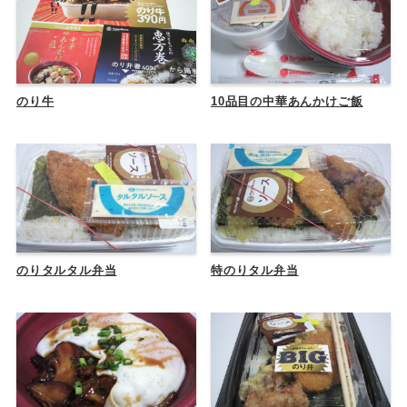
のり牛
10品目の中華あんかけご飯
のりタルタル弁当
特のりタル弁当