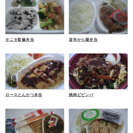
タニタ監修弁当
旨辛から揚弁当
ロースとんかつ弁当
焼肉ビビンバ