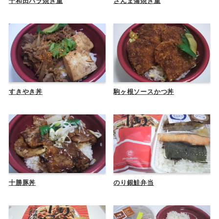
十和田バラ焼き重
さんま蒲焼き重
すきやき丼
駒ヶ根ソースかつ丼
十勝豚丼
のり銀鮭弁当