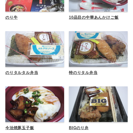
のり牛
10品目の中華あんかけご飯
のりタルタル弁当
特のりタル弁当
今治焼豚玉子飯
BIGのり弁