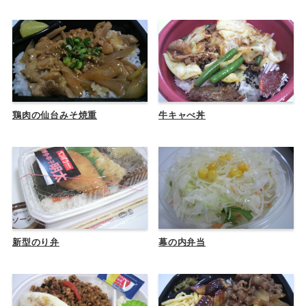
鶏肉の仙台みそ焼重
牛キャべ丼
新型のり弁
幕の内弁当