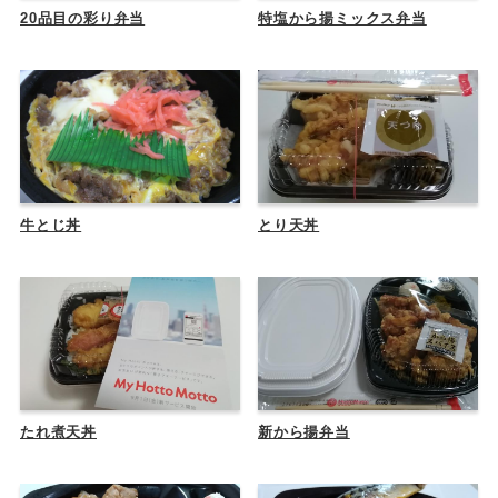
20品目の彩り弁当
特塩から揚ミックス弁当
牛とじ丼
とり天丼
たれ煮天丼
新から揚弁当