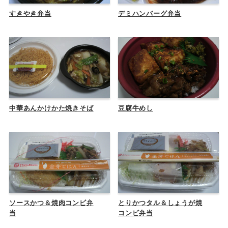
すきやき弁当
デミハンバーグ弁当
中華あんかけかた焼きそば
豆腐牛めし
ソースかつ＆焼肉コンビ弁
とりかつタル＆しょうが焼
当
コンビ弁当