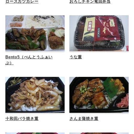
ロースカツカレー
おろしチキン竜田弁当
Bento5（べんとうふぁい
うな重
ぶ）
十和田バラ焼き重
さんま蒲焼き重