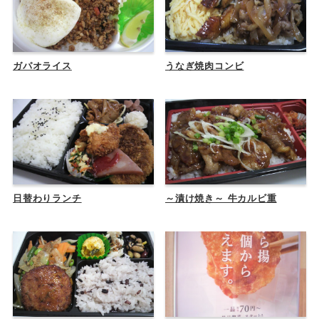
ガパオライス
うなぎ焼肉コンビ
日替わりランチ
～漬け焼き～ 牛カルビ重