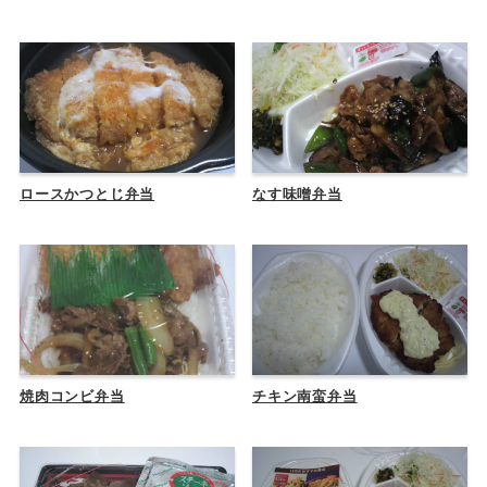
ロースかつとじ弁当
なす味噌弁当
焼肉コンビ弁当
チキン南蛮弁当