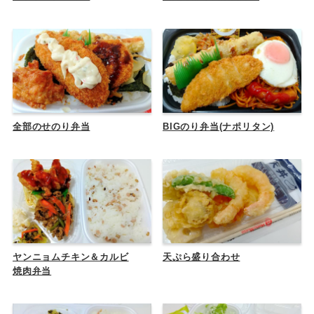
全部のせのり弁当
BIGのり弁当(ナポリタン)
ヤンニョムチキン＆カルビ
天ぷら盛り合わせ
焼肉弁当