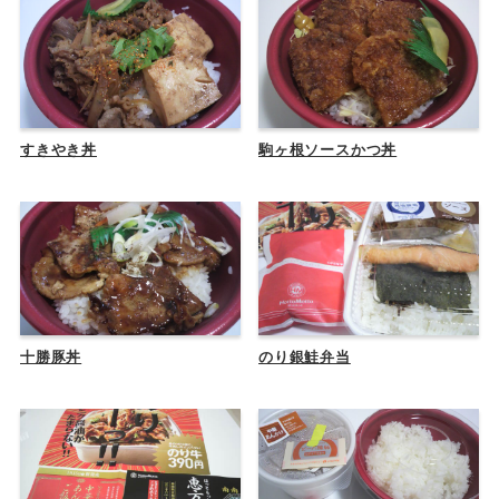
すきやき丼
駒ヶ根ソースかつ丼
十勝豚丼
のり銀鮭弁当