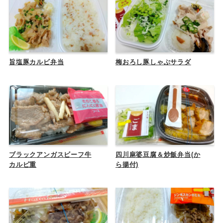
旨塩豚カルビ弁当
梅おろし豚しゃぶサラダ
ブラックアンガスビーフ牛
四川麻婆豆腐＆炒飯弁当(か
カルビ重
ら揚付)