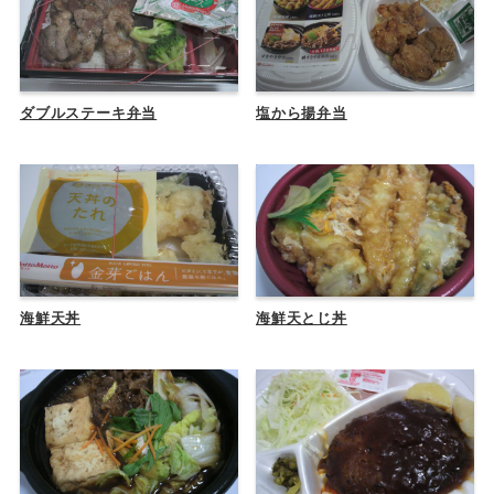
ダブルステーキ弁当
塩から揚弁当
海鮮天丼
海鮮天とじ丼