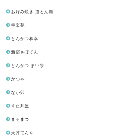
お好み焼き 道とん堀
幸楽苑
とんかつ和幸
新宿さぼてん
とんかつ まい泉
かつや
なか卯
すた丼屋
まるまつ
天丼てんや