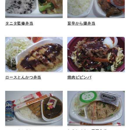
タニタ監修弁当
旨辛から揚弁当
ロースとんかつ弁当
焼肉ビビンバ