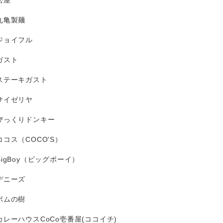
松屋
丸亀製麺
ジョイフル
ガスト
ステーキガスト
サイゼリヤ
びっくりドンキー
ココス（COCO'S）
BigBoy（ビッグボーイ）
デニーズ
ポムの樹
カレーハウスCoCo壱番屋(ココイチ)