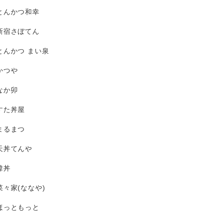
とんかつ和幸
新宿さぼてん
とんかつ まい泉
かつや
なか卯
すた丼屋
まるまつ
天丼てんや
韓丼
菜々家(ななや)
ほっともっと