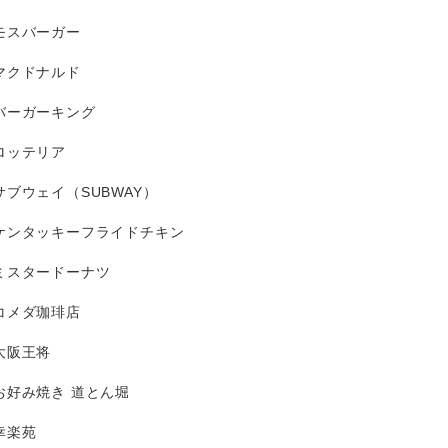
モスバーガー
マクドナルド
バーガーキング
ロッテリア
サブウェイ（SUBWAY）
ケンタッキーフライドチキン
ミスタードーナツ
コメダ珈琲店
大阪王将
お好み焼き 道とん堀
幸楽苑