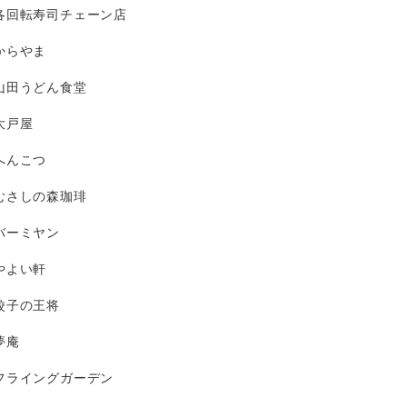
各回転寿司チェーン店
からやま
山田うどん食堂
大戸屋
へんこつ
むさしの森珈琲
バーミヤン
やよい軒
餃子の王将
夢庵
フライングガーデン