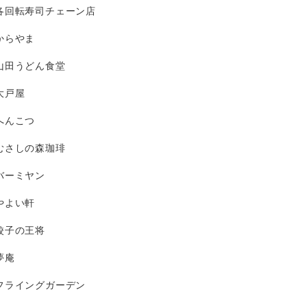
各回転寿司チェーン店
からやま
山田うどん食堂
大戸屋
へんこつ
むさしの森珈琲
バーミヤン
やよい軒
餃子の王将
夢庵
フライングガーデン