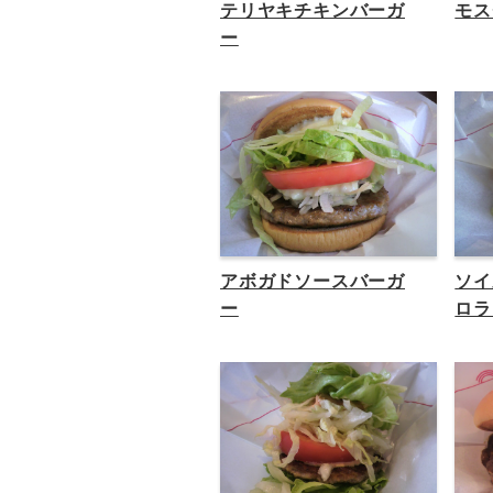
テリヤキチキンバーガ
モス
ー
アボガドソースバーガ
ソイ
ー
ロラ