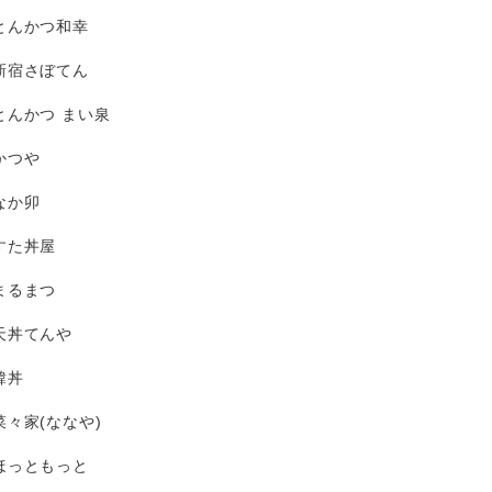
とんかつ和幸
新宿さぼてん
とんかつ まい泉
かつや
なか卯
すた丼屋
まるまつ
天丼てんや
韓丼
菜々家(ななや)
ほっともっと