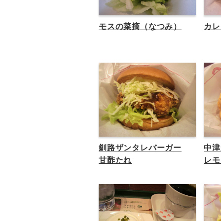
モスの菜摘（なつみ）
カレ
釧路ザンタレバーガー
中津
甘酢たれ
レモ