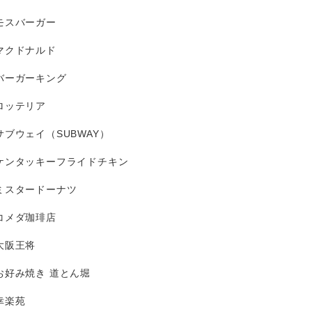
モスバーガー
マクドナルド
バーガーキング
ロッテリア
サブウェイ（SUBWAY）
ケンタッキーフライドチキン
ミスタードーナツ
コメダ珈琲店
大阪王将
お好み焼き 道とん堀
幸楽苑