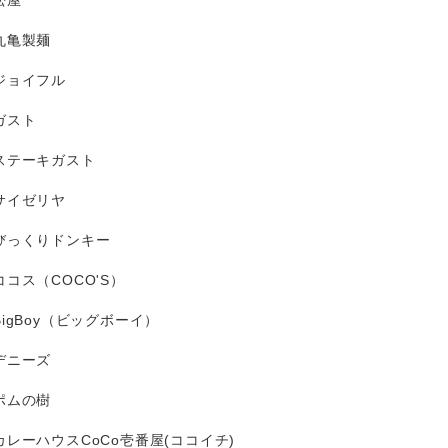
松屋
丸亀製麺
ジョイフル
ガスト
ステーキガスト
サイゼリヤ
びっくりドンキー
ココス（COCO'S）
BigBoy（ビッグボーイ）
デニーズ
ポムの樹
カレーハウスCoCo壱番屋(ココイチ)