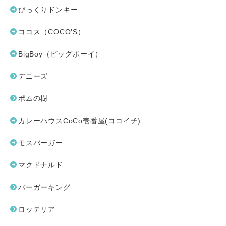
びっくりドンキー
ココス（COCO'S）
BigBoy（ビッグボーイ）
デニーズ
ポムの樹
カレーハウスCoCo壱番屋(ココイチ)
モスバーガー
マクドナルド
バーガーキング
ロッテリア