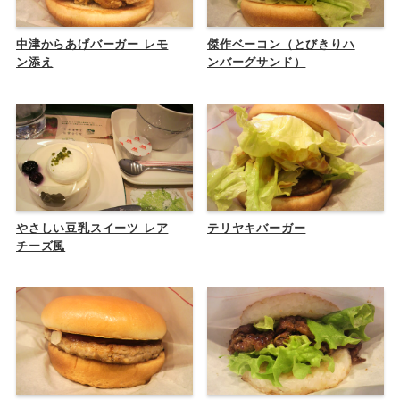
中津からあげバーガー レモ
傑作ベーコン（とびきりハ
ン添え
ンバーグサンド）
やさしい豆乳スイーツ レア
テリヤキバーガー
チーズ風