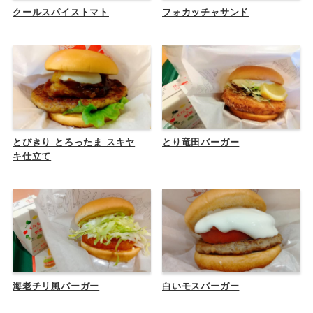
クールスパイストマト
フォカッチャサンド
とびきり とろったま スキヤ
とり竜田バーガー
キ仕立て
海老チリ風バーガー
白いモスバーガー