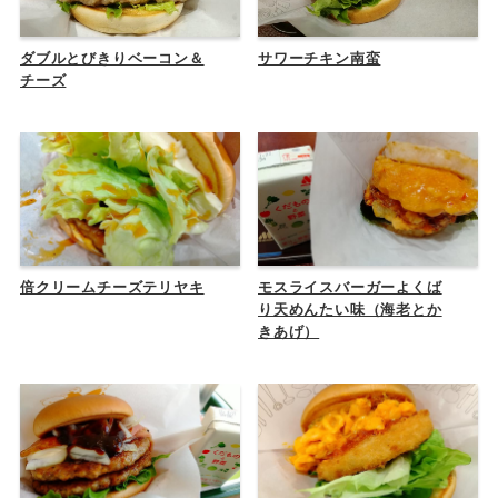
ダブルとびきりベーコン＆
サワーチキン南蛮
チーズ
倍クリームチーズテリヤキ
モスライスバーガーよくば
り天めんたい味（海老とか
きあげ）