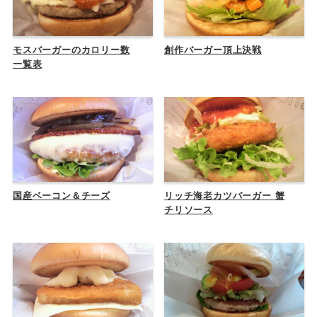
モスバーガーのカロリー数
創作バーガー頂上決戦
一覧表
国産ベーコン＆チーズ
リッチ海老カツバーガー 蟹
チリソース