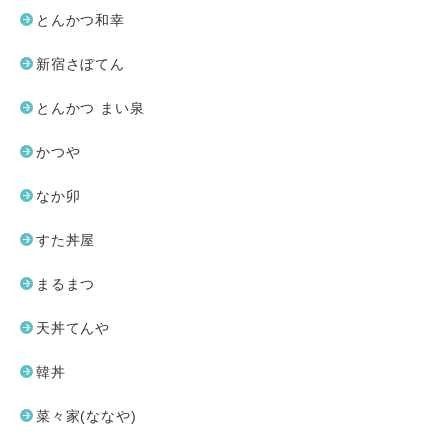
とんかつ和幸
新宿さぼてん
とんかつ まい泉
かつや
なか卯
すた丼屋
まるまつ
天丼てんや
韓丼
菜々家(ななや)