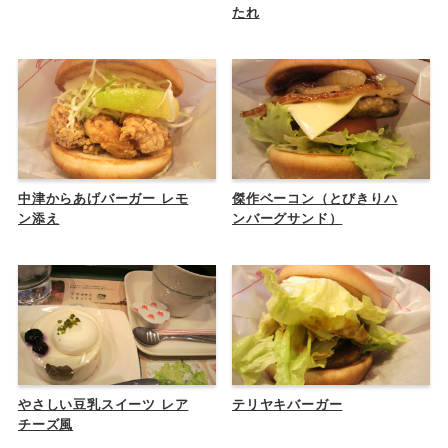
たれ
中津からあげバーガー レモ
傑作ベーコン（とびきりハ
ン添え
ンバーグサンド）
やさしい豆乳スイーツ レア
テリヤキバーガー
チーズ風