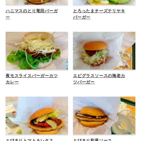
ハニマスのとり竜田バーガ
とろったまチーズテリヤキ
ー
バーガー
夜モスライスバーガーカツ
エビグラスソースの海老カ
カレー
ツバーガー
とびきりトマト＆レタス
とびきり和風ソース