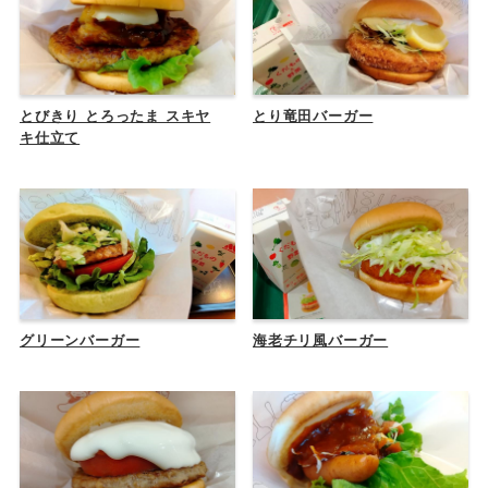
とびきり とろったま スキヤ
とり竜田バーガー
キ仕立て
グリーンバーガー
海老チリ風バーガー