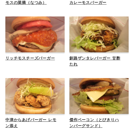
モスの菜摘（なつみ）
カレーモスバーガー
リッチモスチーズバーガー
釧路ザンタレバーガー 甘酢
たれ
中津からあげバーガー レモ
傑作ベーコン（とびきりハ
ン添え
ンバーグサンド）