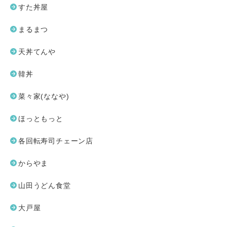
すた丼屋
まるまつ
天丼てんや
韓丼
菜々家(ななや)
ほっともっと
各回転寿司チェーン店
からやま
山田うどん食堂
大戸屋