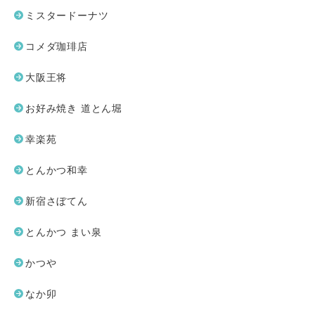
ミスタードーナツ
コメダ珈琲店
大阪王将
お好み焼き 道とん堀
幸楽苑
とんかつ和幸
新宿さぼてん
とんかつ まい泉
かつや
なか卯