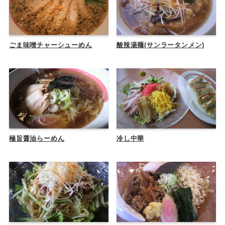
ごま味噌チャーシューめん
酸辣湯麺(サンラータンメン)
極旨醤油らーめん
冷し中華