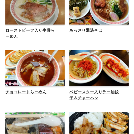
ローストビーフ入り牛骨ら
あっさり通過そば
ーめん
チョコレートらーめん
ベビースター入りラー油餃
子＆チャーハン