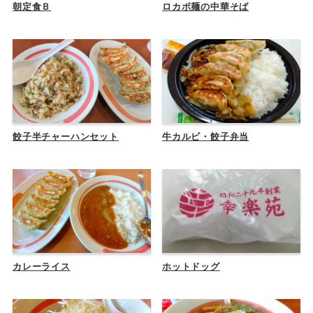
朝定食Ｂ
ロカボ麺の中華そば
餃子半チャーハンセット
牛カルビ・餃子弁当
カレーライス
ホットドッグ