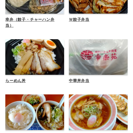
幸弁（餃子・チャーハン弁
Ｗ餃子弁当
当）
らーめん丼
中華丼弁当