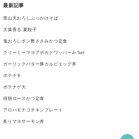
最新記事
里山天おろしぶっかけそば
大葉香る 夏餃子
鬼おろしポン酢ささみかつ定食
クリーミーマヨアボカドワッパーJr.Set
ガーリックバター豚カルビエッグ丼
ポテチキ
ポテナゲ大
得朝ロースかつ定食
アロハモチコチキンプレート
炙りマヨサーモン丼
こ