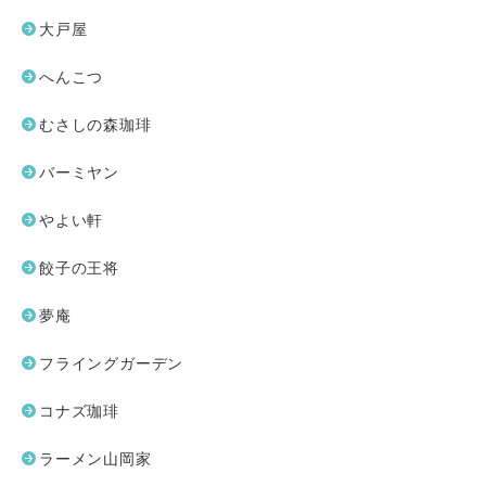
大戸屋
へんこつ
むさしの森珈琲
バーミヤン
やよい軒
餃子の王将
夢庵
フライングガーデン
コナズ珈琲
ラーメン山岡家