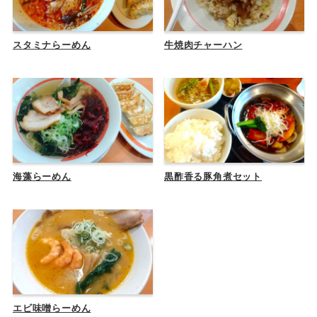
スタミナらーめん
牛焼肉チャーハン
海藻らーめん
黒酢香る豚角煮セット
エビ味噌らーめん