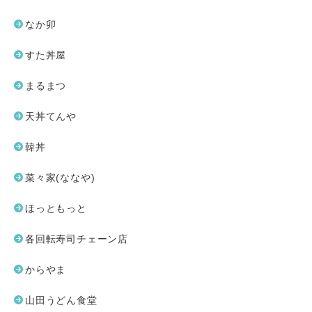
なか卯
すた丼屋
まるまつ
天丼てんや
韓丼
菜々家(ななや)
ほっともっと
各回転寿司チェーン店
からやま
山田うどん食堂