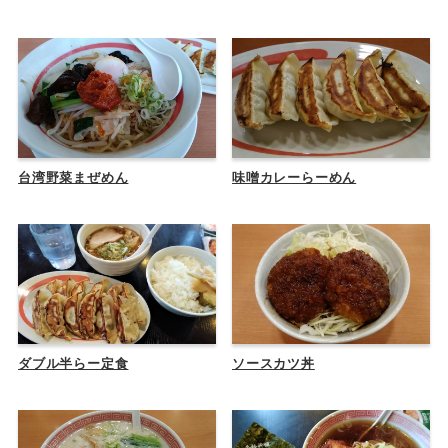
台湾野菜まぜめん
味噌カレーらーめん
ダブル半らー定食
ソースカツ丼