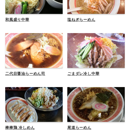
和風盛り中華
塩ねぎらーめん
二代目醤油らーめん司
ごまダレ冷し中華
棒棒鶏 冷しめん
尾道らーめん