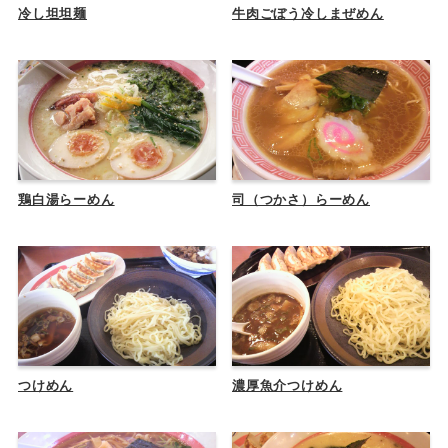
冷し坦坦麺
牛肉ごぼう冷しまぜめん
鶏白湯らーめん
司（つかさ）らーめん
つけめん
濃厚魚介つけめん