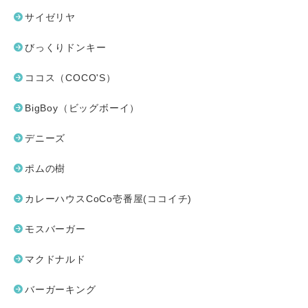
サイゼリヤ
びっくりドンキー
ココス（COCO'S）
BigBoy（ビッグボーイ）
デニーズ
ポムの樹
カレーハウスCoCo壱番屋(ココイチ)
モスバーガー
マクドナルド
バーガーキング