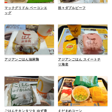
マックグリドル ベーコンエ
担々ダブルビーフ
ッグ
アジアンごはん油淋鶏
アジアンごはん スイートチ
リ海老
ごはんチキンタツタ ゆず香
えだまめコーン