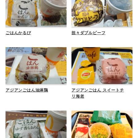
ごはんかるび
担々ダブルビーフ
アジアンごはん油淋鶏
アジアンごはん スイートチ
リ海老