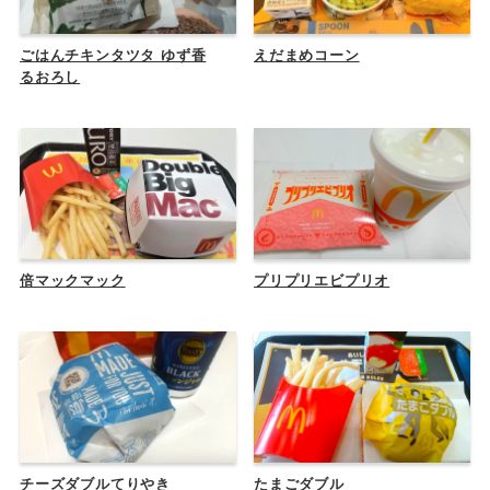
ごはんチキンタツタ ゆず香
えだまめコーン
るおろし
倍マックマック
プリプリエビプリオ
チーズダブルてりやき
たまごダブル