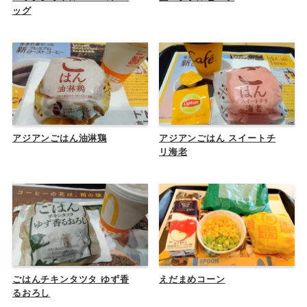
ッグ
アジアンごはん油淋鶏
アジアンごはん スイートチ
リ海老
ごはんチキンタツタ ゆず香
えだまめコーン
るおろし