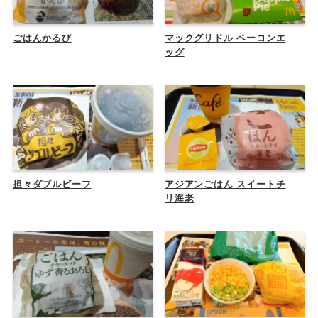
ごはんかるび
マックグリドル ベーコンエ
ッグ
担々ダブルビーフ
アジアンごはん スイートチ
リ海老