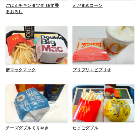
ごはんチキンタツタ ゆず香
えだまめコーン
るおろし
倍マックマック
プリプリエビプリオ
チーズダブルてりやき
たまごダブル