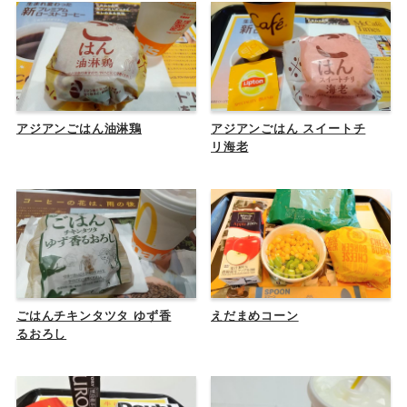
アジアンごはん油淋鶏
アジアンごはん スイートチ
リ海老
ごはんチキンタツタ ゆず香
えだまめコーン
るおろし