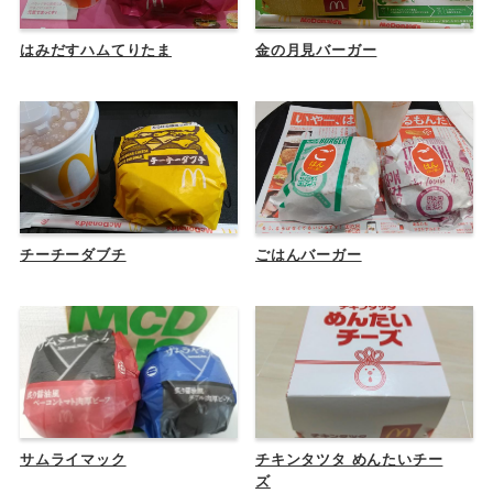
はみだすハムてりたま
金の月見バーガー
チーチーダブチ
ごはんバーガー
サムライマック
チキンタツタ めんたいチー
ズ