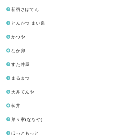
新宿さぼてん
とんかつ まい泉
かつや
なか卯
すた丼屋
まるまつ
天丼てんや
韓丼
菜々家(ななや)
ほっともっと