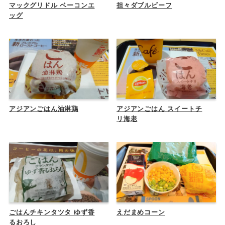
マックグリドル ベーコンエ
担々ダブルビーフ
ッグ
アジアンごはん油淋鶏
アジアンごはん スイートチ
リ海老
ごはんチキンタツタ ゆず香
えだまめコーン
るおろし