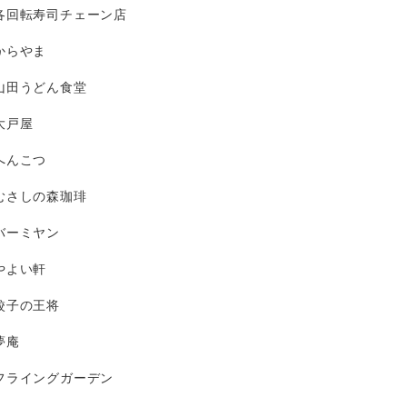
各回転寿司チェーン店
からやま
山田うどん食堂
大戸屋
へんこつ
むさしの森珈琲
バーミヤン
やよい軒
餃子の王将
夢庵
フライングガーデン