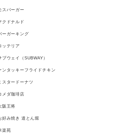
モスバーガー
マクドナルド
バーガーキング
ロッテリア
サブウェイ（SUBWAY）
ケンタッキーフライドチキン
ミスタードーナツ
コメダ珈琲店
大阪王将
お好み焼き 道とん堀
幸楽苑