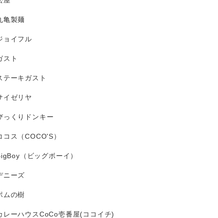
松屋
丸亀製麺
ジョイフル
ガスト
ステーキガスト
サイゼリヤ
びっくりドンキー
ココス（COCO'S）
BigBoy（ビッグボーイ）
デニーズ
ポムの樹
カレーハウスCoCo壱番屋(ココイチ)