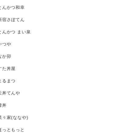
とんかつ和幸
新宿さぼてん
とんかつ まい泉
かつや
なか卯
すた丼屋
まるまつ
天丼てんや
韓丼
菜々家(ななや)
ほっともっと