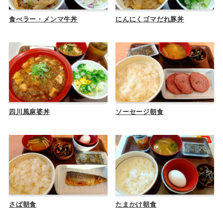
食べラー・メンマ牛丼
にんにくゴマだれ豚丼
四川風麻婆丼
ソーセージ朝食
さば朝食
たまかけ朝食