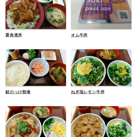
豚角煮丼
オム牛丼
鮭のっけ朝食
ねぎ塩レモン牛丼