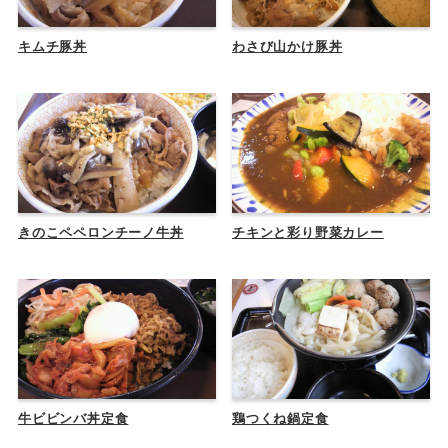
キムチ豚丼
わさび山かけ豚丼
きのこペペロンチーノ牛丼
チキンと彩り野菜カレー
牛ビビンバ丼定食
鶏つくね鍋定食