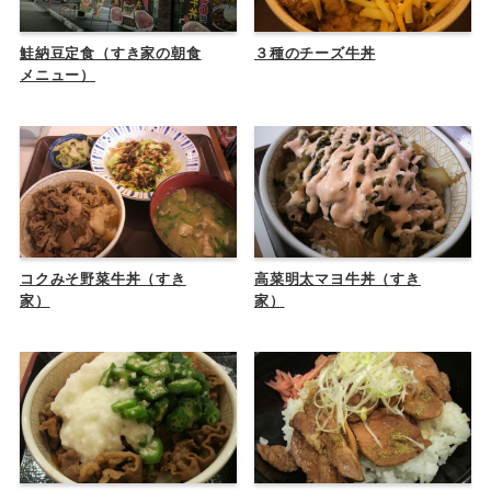
鮭納豆定食（すき家の朝食
３種のチーズ牛丼
メニュー）
コクみそ野菜牛丼（すき
高菜明太マヨ牛丼（すき
家）
家）