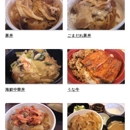
豚丼
ごまだれ豚丼
海鮮中華丼
うな牛