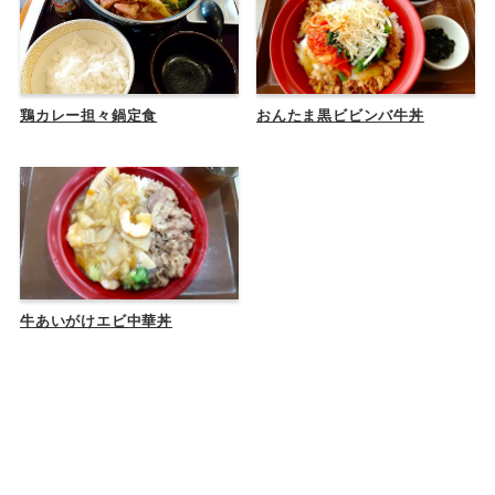
鶏カレー担々鍋定食
おんたま黒ビビンバ牛丼
牛あいがけエビ中華丼