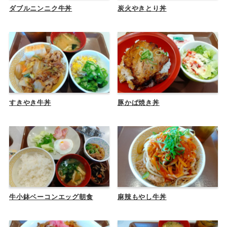
ダブルニンニク牛丼
炭火やきとり丼
すきやき牛丼
豚かば焼き丼
牛小鉢ベーコンエッグ朝食
麻辣もやし牛丼