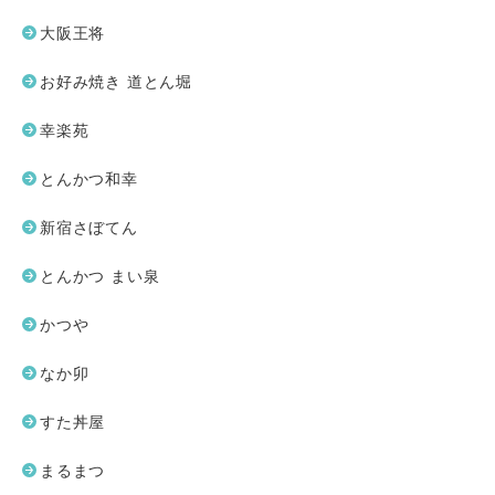
大阪王将
お好み焼き 道とん堀
幸楽苑
とんかつ和幸
新宿さぼてん
とんかつ まい泉
かつや
なか卯
すた丼屋
まるまつ