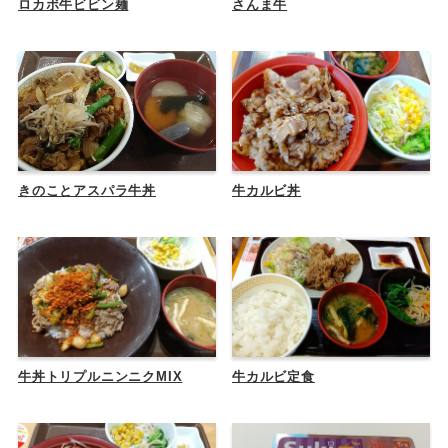
ロカボ牛ビビン麺
さんま牛
きのことアスパラ牛丼
牛カルビ丼
牛丼トリプルニンニクMIX
牛カルビ定食