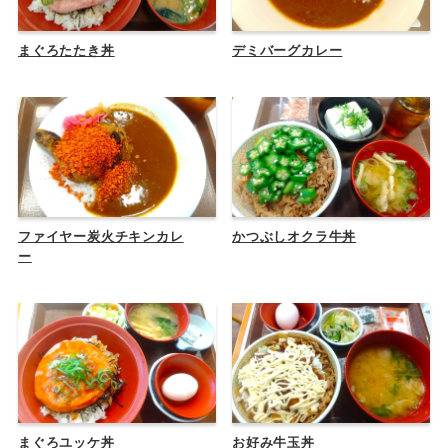
まぐろたたき丼
デミバーグカレー
ファイヤー炭火チキンカレ
かつぶしオクラ牛丼
ー
まぐろユッケ丼
お好み牛玉丼