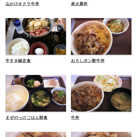
山かけオクラ牛丼
炭火豚丼
牛すき鍋定食
おろしポン酢牛丼
まぜのっけごはん朝食
牛丼