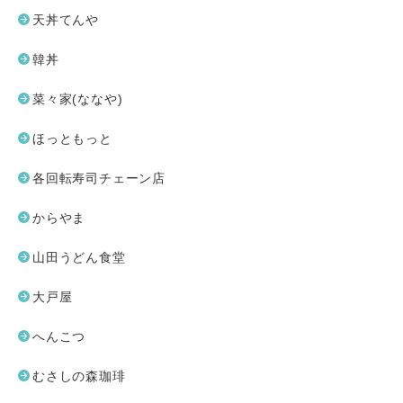
天丼てんや
韓丼
菜々家(ななや)
ほっともっと
各回転寿司チェーン店
からやま
山田うどん食堂
大戸屋
へんこつ
むさしの森珈琲