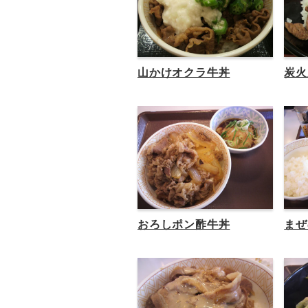
山かけオクラ牛丼
炭火
おろしポン酢牛丼
まぜ