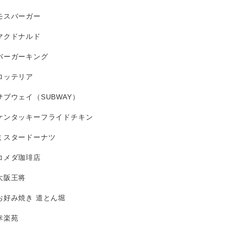
モスバーガー
マクドナルド
バーガーキング
ロッテリア
サブウェイ（SUBWAY）
ケンタッキーフライドチキン
ミスタードーナツ
コメダ珈琲店
大阪王将
お好み焼き 道とん堀
幸楽苑