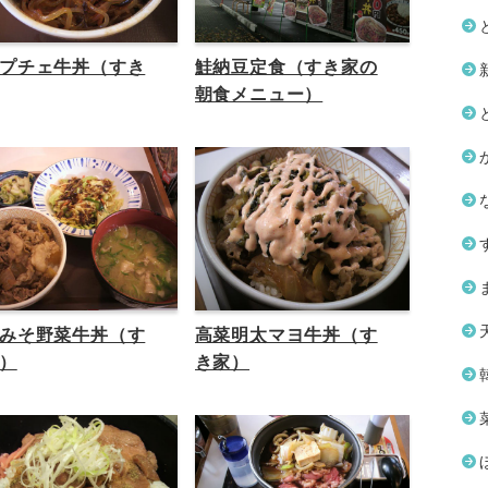
プチェ牛丼（すき
鮭納豆定食（すき家の
朝食メニュー）
みそ野菜牛丼（す
高菜明太マヨ牛丼（す
）
き家）