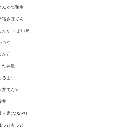
とんかつ和幸
新宿さぼてん
とんかつ まい泉
かつや
なか卯
すた丼屋
まるまつ
天丼てんや
韓丼
菜々家(ななや)
ほっともっと