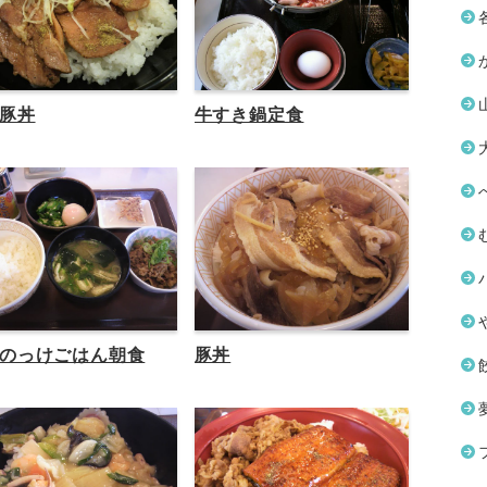
豚丼
牛すき鍋定食
のっけごはん朝食
豚丼