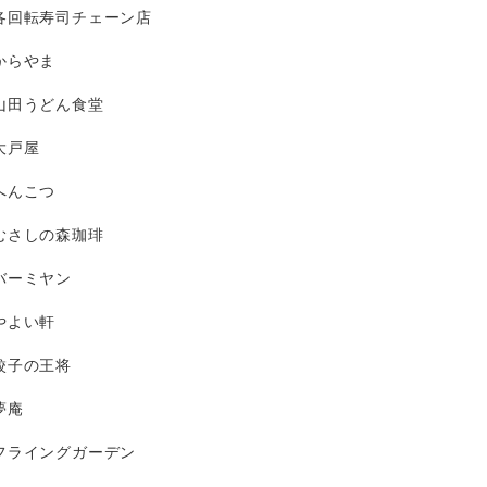
各回転寿司チェーン店
からやま
山田うどん食堂
大戸屋
へんこつ
むさしの森珈琲
バーミヤン
やよい軒
餃子の王将
夢庵
フライングガーデン