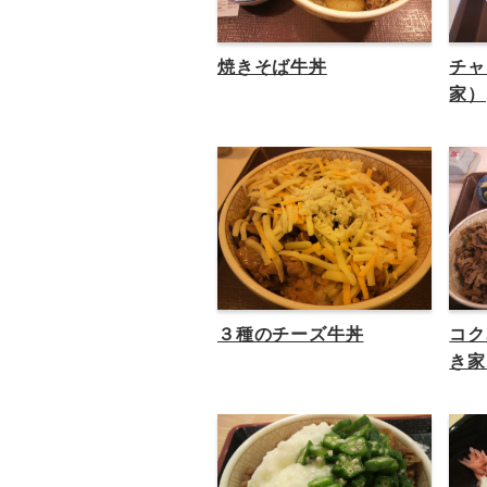
焼きそば牛丼
チャ
家）
３種のチーズ牛丼
コク
き家