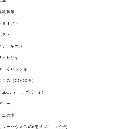
松屋
丸亀製麺
ジョイフル
ガスト
ステーキガスト
サイゼリヤ
びっくりドンキー
ココス（COCO'S）
BigBoy（ビッグボーイ）
デニーズ
ポムの樹
カレーハウスCoCo壱番屋(ココイチ)