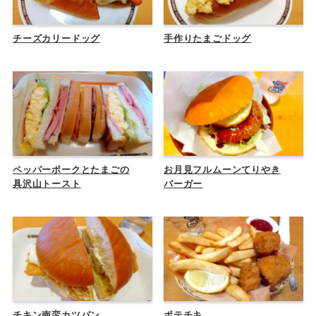
チーズカリードッグ
手作りたまごドッグ
ペッパーポークとたまごの
お月見フルムーンてりやき
具沢山トースト
バーガー
チキン南蛮カツパン
ポテチキ