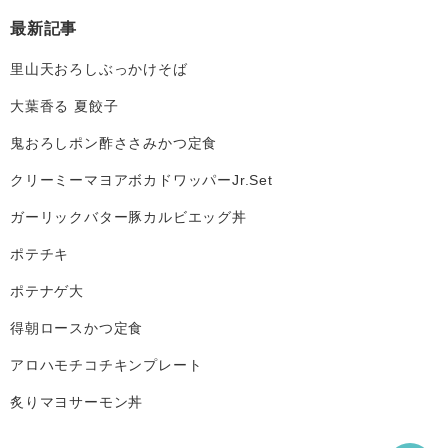
最新記事
里山天おろしぶっかけそば
大葉香る 夏餃子
鬼おろしポン酢ささみかつ定食
クリーミーマヨアボカドワッパーJr.Set
ガーリックバター豚カルビエッグ丼
ポテチキ
ポテナゲ大
得朝ロースかつ定食
アロハモチコチキンプレート
炙りマヨサーモン丼