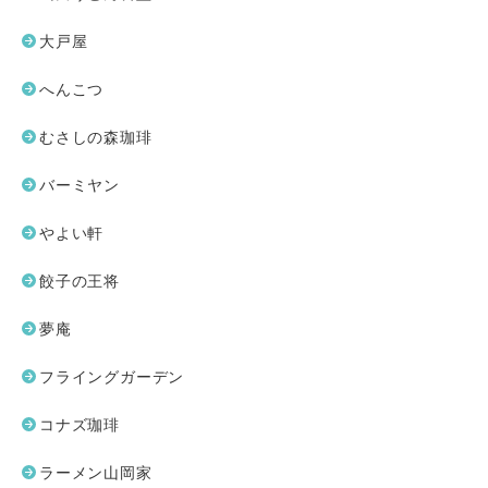
大戸屋
へんこつ
むさしの森珈琲
バーミヤン
やよい軒
餃子の王将
夢庵
フライングガーデン
コナズ珈琲
ラーメン山岡家