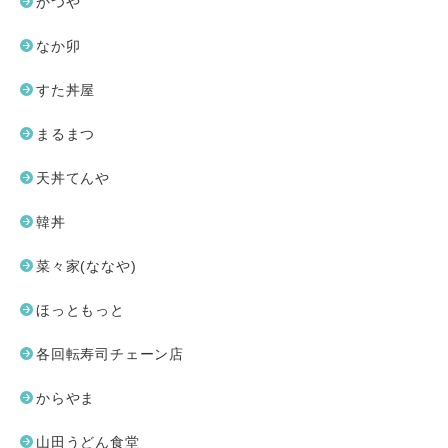
かつや
なか卯
すた丼屋
まるまつ
天丼てんや
韓丼
菜々家(ななや)
ほっともっと
各回転寿司チェーン店
からやま
山田うどん食堂