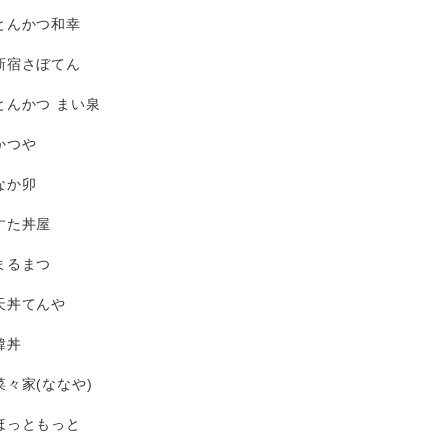
とんかつ和幸
新宿さぼてん
とんかつ まい泉
かつや
なか卯
すた丼屋
まるまつ
天丼てんや
韓丼
菜々家(ななや)
ほっともっと