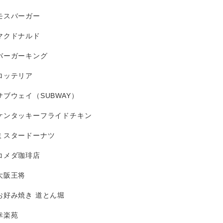
モスバーガー
マクドナルド
バーガーキング
ロッテリア
サブウェイ（SUBWAY）
ケンタッキーフライドチキン
ミスタードーナツ
コメダ珈琲店
大阪王将
お好み焼き 道とん堀
幸楽苑