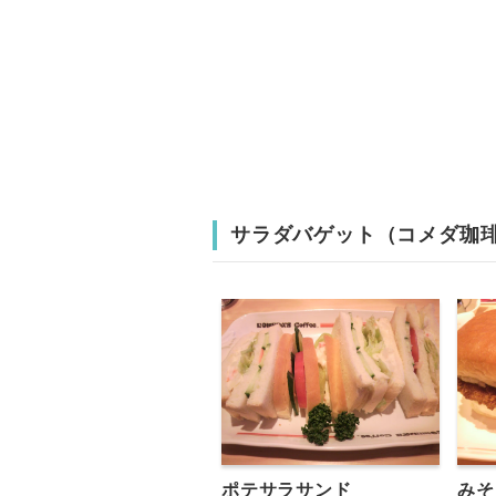
サラダバゲット（コメダ珈
ポテサラサンド
みそ