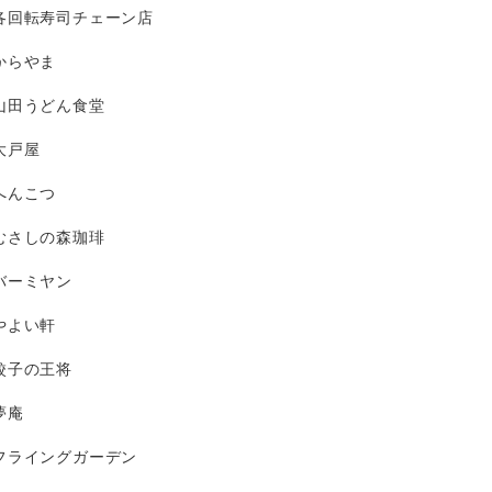
各回転寿司チェーン店
からやま
山田うどん食堂
大戸屋
へんこつ
むさしの森珈琲
バーミヤン
やよい軒
餃子の王将
夢庵
フライングガーデン