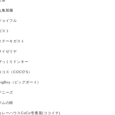
松屋
丸亀製麺
ジョイフル
ガスト
ステーキガスト
サイゼリヤ
びっくりドンキー
ココス（COCO'S）
BigBoy（ビッグボーイ）
デニーズ
ポムの樹
カレーハウスCoCo壱番屋(ココイチ)