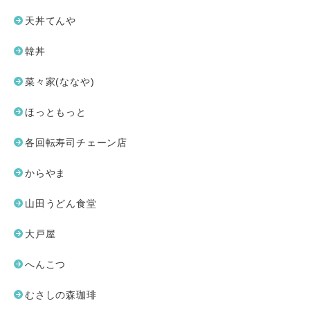
天丼てんや
韓丼
菜々家(ななや)
ほっともっと
各回転寿司チェーン店
からやま
山田うどん食堂
大戸屋
へんこつ
むさしの森珈琲