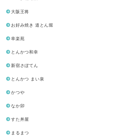
大阪王将
お好み焼き 道とん堀
幸楽苑
とんかつ和幸
新宿さぼてん
とんかつ まい泉
かつや
なか卯
すた丼屋
まるまつ