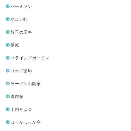
バーミヤン
やよい軒
餃子の王将
夢庵
フライングガーデン
コナズ珈琲
ラーメン山岡家
珈琲館
十割そば会
ほっかほっか亭