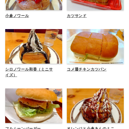
小倉ノワール
カツサンド
シロノワール和香（ミニサ
コメ醤チキンカツパン
イズ）
フルムーンバーガー
オレンジと小倉あんのミニ