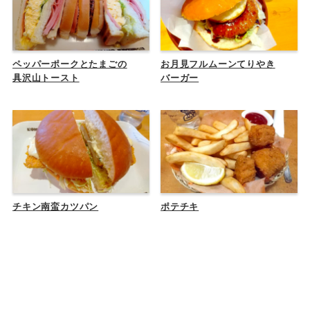
ペッパーポークとたまごの
お月見フルムーンてりやき
具沢山トースト
バーガー
チキン南蛮カツパン
ポテチキ