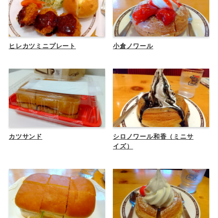
ヒレカツミニプレート
小倉ノワール
カツサンド
シロノワール和香（ミニサ
イズ）