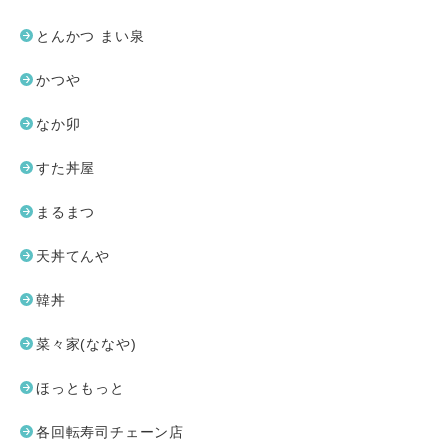
とんかつ まい泉
かつや
なか卯
すた丼屋
まるまつ
天丼てんや
韓丼
菜々家(ななや)
ほっともっと
各回転寿司チェーン店