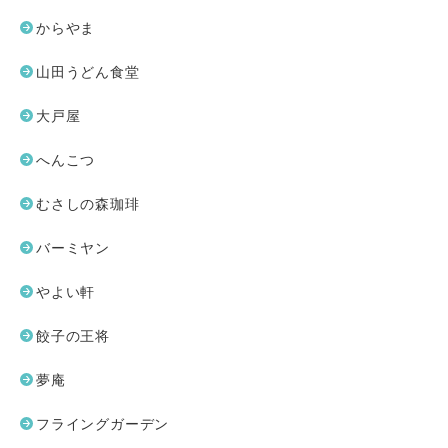
からやま
山田うどん食堂
大戸屋
へんこつ
むさしの森珈琲
バーミヤン
やよい軒
餃子の王将
夢庵
フライングガーデン