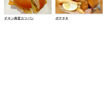
チキン南蛮カツパン
ポテチキ