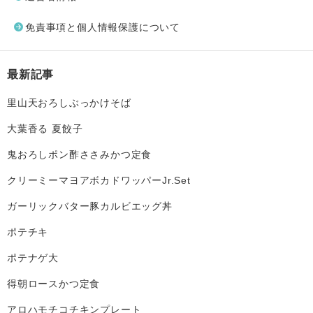
免責事項と個人情報保護について
最新記事
里山天おろしぶっかけそば
大葉香る 夏餃子
鬼おろしポン酢ささみかつ定食
クリーミーマヨアボカドワッパーJr.Set
ガーリックバター豚カルビエッグ丼
ポテチキ
ポテナゲ大
得朝ロースかつ定食
アロハモチコチキンプレート