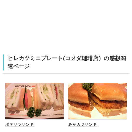
ヒレカツミニプレート(コメダ珈琲店）の感想関
連ページ
ポテサラサンド
みそカツサンド