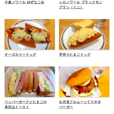
小倉ノワール ゆずなごみ
シロノワール ブラックモン
ブラン（ミニ）
チーズカリードッグ
手作りたまごドッグ
ペッパーポークとたまごの
お月見フルムーンてりやき
具沢山トースト
バーガー