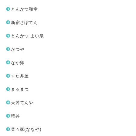
とんかつ和幸
新宿さぼてん
とんかつ まい泉
かつや
なか卯
すた丼屋
まるまつ
天丼てんや
韓丼
菜々家(ななや)