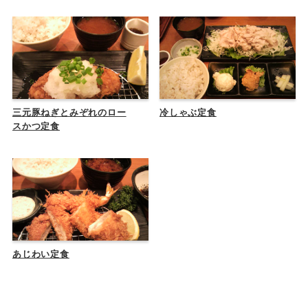
三元豚ねぎとみぞれのロー
冷しゃぶ定食
スかつ定食
あじわい定食