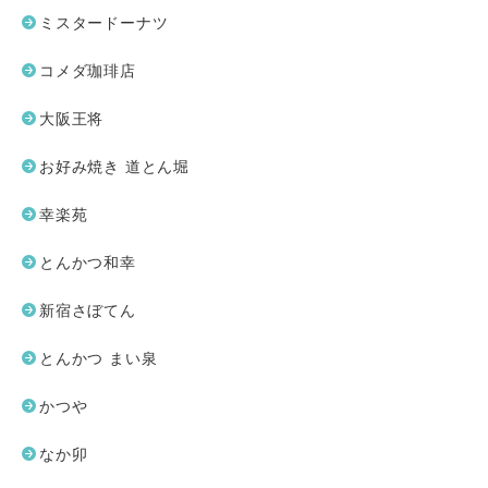
ミスタードーナツ
コメダ珈琲店
大阪王将
お好み焼き 道とん堀
幸楽苑
とんかつ和幸
新宿さぼてん
とんかつ まい泉
かつや
なか卯