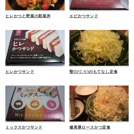
ヒレかつと野菜の彩菜丼
エビかつサンド
ヒレかつサンド
聖(ひじり)のもてなし定食
ミックスかつサンド
健美豚ロースかつ定食