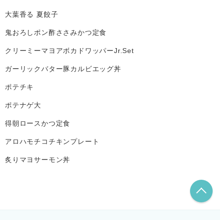
大葉香る 夏餃子
鬼おろしポン酢ささみかつ定食
クリーミーマヨアボカドワッパーJr.Set
ガーリックバター豚カルビエッグ丼
ポテチキ
ポテナゲ大
得朝ロースかつ定食
アロハモチコチキンプレート
炙りマヨサーモン丼
こ