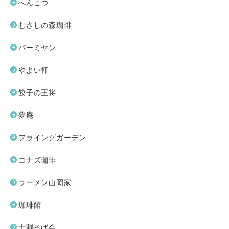
へんこつ
むさしの森珈琲
バーミヤン
やよい軒
餃子の王将
夢庵
フライングガーデン
コナズ珈琲
ラーメン山岡家
珈琲館
十割そば会