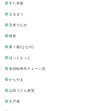
すた丼屋
まるまつ
天丼てんや
韓丼
菜々家(ななや)
ほっともっと
各回転寿司チェーン店
からやま
山田うどん食堂
大戸屋