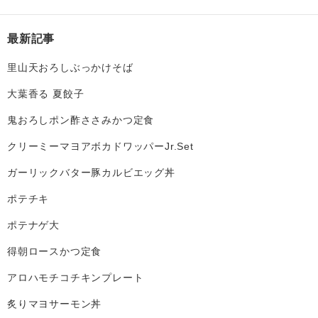
最新記事
里山天おろしぶっかけそば
大葉香る 夏餃子
鬼おろしポン酢ささみかつ定食
クリーミーマヨアボカドワッパーJr.Set
ガーリックバター豚カルビエッグ丼
ポテチキ
ポテナゲ大
得朝ロースかつ定食
アロハモチコチキンプレート
炙りマヨサーモン丼