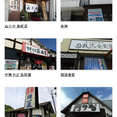
ぬりや 泉町店
炎神
中華そば 浜田屋
我流食堂