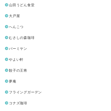
山田うどん食堂
大戸屋
へんこつ
むさしの森珈琲
バーミヤン
やよい軒
餃子の王将
夢庵
フライングガーデン
コナズ珈琲