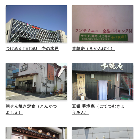
つけめんTETSU 壱の木戸
貴韓房（きかんぼう）
朝せん焼き定食（とんかつ
五鐵 夢境庵（ごてつむきょ
よしえ）
うあん）