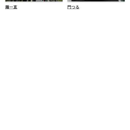
麺一直
門つる