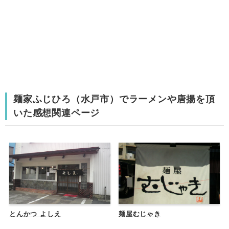
麺家ふじひろ（水戸市）でラーメンや唐揚を頂
いた感想関連ページ
とんかつ よしえ
麺屋むじゃき