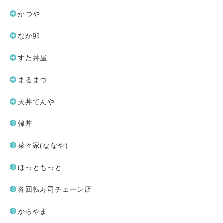
かつや
なか卯
すた丼屋
まるまつ
天丼てんや
韓丼
菜々家(ななや)
ほっともっと
各回転寿司チェーン店
からやま