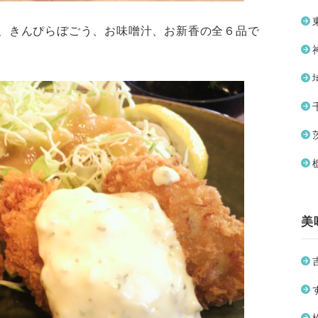
、きんぴらぼごう、お味噌汁、お新香の全６品で
美