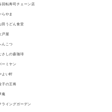
各回転寿司チェーン店
からやま
山田うどん食堂
大戸屋
へんこつ
むさしの森珈琲
バーミヤン
やよい軒
餃子の王将
夢庵
フライングガーデン