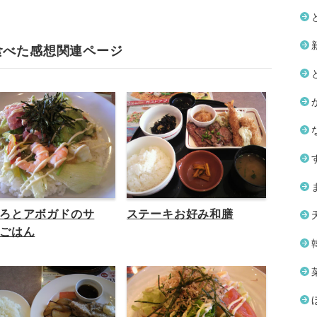
食べた感想関連ページ
ろとアボガドのサ
ステーキお好み和膳
ごはん