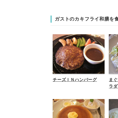
ガストのカキフライ和膳を
チーズＩＮハンバーグ
まぐ
ラダ