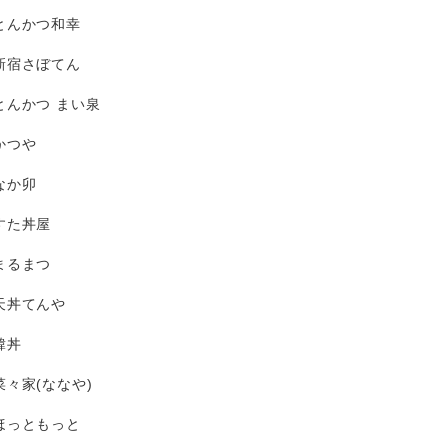
とんかつ和幸
新宿さぼてん
とんかつ まい泉
かつや
なか卯
すた丼屋
まるまつ
天丼てんや
韓丼
菜々家(ななや)
ほっともっと