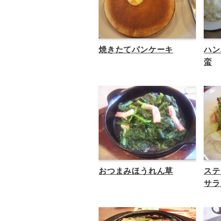
焼きたてパンケーキ
ハン
蛮
おつまみほうれん草
ステ
サラ