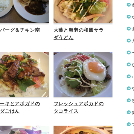
バーグ＆チキン南
大葉と海老の和風サラ
ダうどん
ーキとアボガドの
フレッシュアボカドの
ダごはん
タコライス