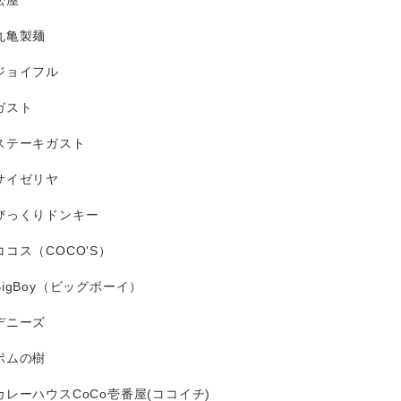
松屋
丸亀製麺
ジョイフル
ガスト
ステーキガスト
サイゼリヤ
びっくりドンキー
ココス（COCO'S）
BigBoy（ビッグボーイ）
デニーズ
ポムの樹
カレーハウスCoCo壱番屋(ココイチ)