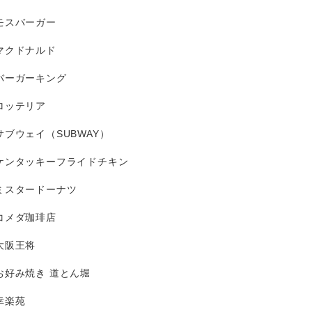
モスバーガー
マクドナルド
バーガーキング
ロッテリア
サブウェイ（SUBWAY）
ケンタッキーフライドチキン
ミスタードーナツ
コメダ珈琲店
大阪王将
お好み焼き 道とん堀
幸楽苑