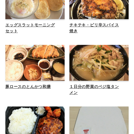
エッグスラットモーニング
チキテキ・ピリ辛スパイス
セット
焼き
豚ロースのとんかつ和膳
１日分の野菜のベジ塩タン
メン