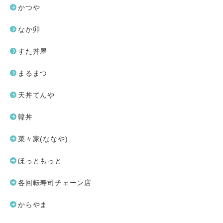
かつや
なか卯
すた丼屋
まるまつ
天丼てんや
韓丼
菜々家(ななや)
ほっともっと
各回転寿司チェーン店
からやま