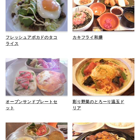
フレッシュアボカドのタコ
カキフライ和膳
ライス
オープンサンドプレートセ
彩り野菜のとろーり温玉ド
ット
リア