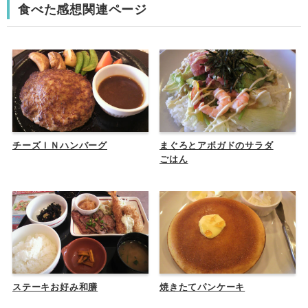
食べた感想関連ページ
チーズＩＮハンバーグ
まぐろとアボガドのサラダ
ごはん
ステーキお好み和膳
焼きたてパンケーキ