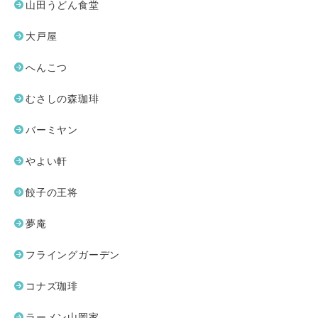
山田うどん食堂
大戸屋
へんこつ
むさしの森珈琲
バーミヤン
やよい軒
餃子の王将
夢庵
フライングガーデン
コナズ珈琲
ラーメン山岡家