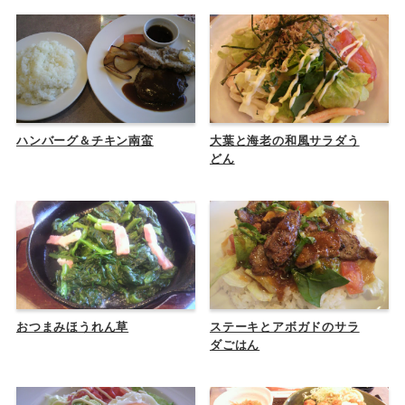
ハンバーグ＆チキン南蛮
大葉と海老の和風サラダう
どん
おつまみほうれん草
ステーキとアボガドのサラ
ダごはん