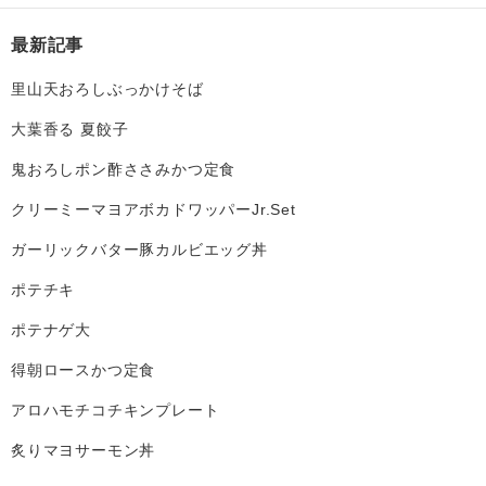
最新記事
里山天おろしぶっかけそば
大葉香る 夏餃子
鬼おろしポン酢ささみかつ定食
クリーミーマヨアボカドワッパーJr.Set
ガーリックバター豚カルビエッグ丼
ポテチキ
ポテナゲ大
得朝ロースかつ定食
アロハモチコチキンプレート
炙りマヨサーモン丼