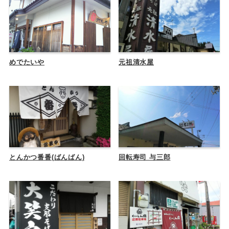
めでたいや
元祖清水屋
とんかつ番番(ばんばん)
回転寿司 与三郎