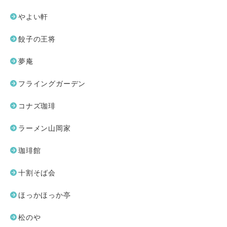
やよい軒
餃子の王将
夢庵
フライングガーデン
コナズ珈琲
ラーメン山岡家
珈琲館
十割そば会
ほっかほっか亭
松のや