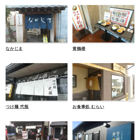
なかじま
黄鶴楼
つけ麺 弐瓶
お食事処 むらい