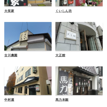
大笑家
くいしん坊
古川農園
大正館
中村屋
馬力本願