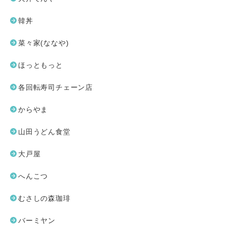
韓丼
菜々家(ななや)
ほっともっと
各回転寿司チェーン店
からやま
山田うどん食堂
大戸屋
へんこつ
むさしの森珈琲
バーミヤン