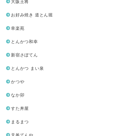
大阪王将
お好み焼き 道とん堀
幸楽苑
とんかつ和幸
新宿さぼてん
とんかつ まい泉
かつや
なか卯
すた丼屋
まるまつ
天丼てんや