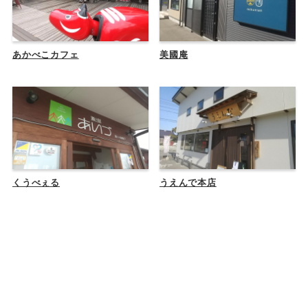
あかべこカフェ
美國庵
くうべぇる
うえんで本店