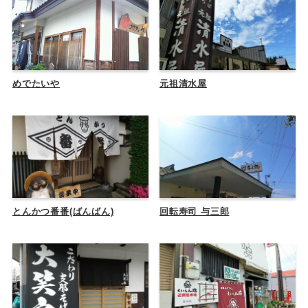
めでたいや
元祖清水屋
とんかつ番番(ばんばん)
回転寿司 与三郎