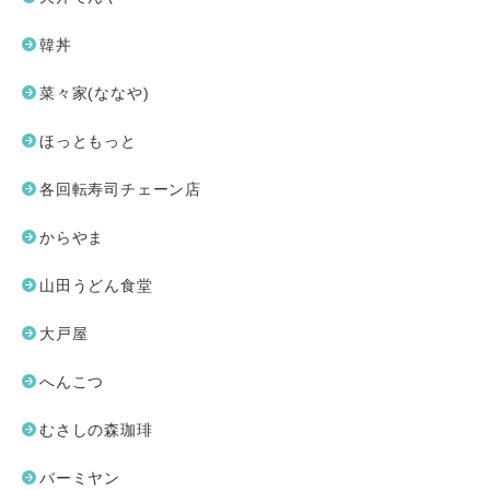
韓丼
菜々家(ななや)
ほっともっと
各回転寿司チェーン店
からやま
山田うどん食堂
大戸屋
へんこつ
むさしの森珈琲
バーミヤン