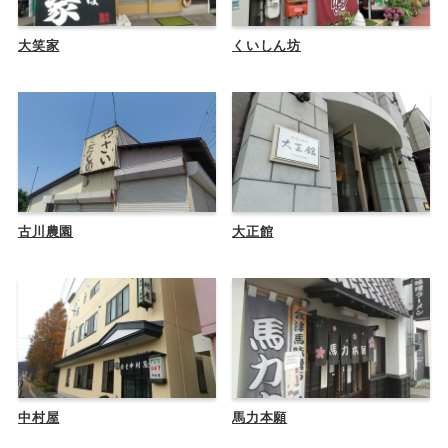
大笑家
くいしん坊
古川農園
大正館
中村屋
馬力本願