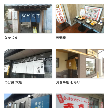
なかじま
黄鶴楼
つけ麺 弐瓶
お食事処 むらい