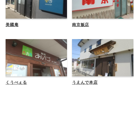
美國庵
南京飯店
くうべぇる
うえんで本店