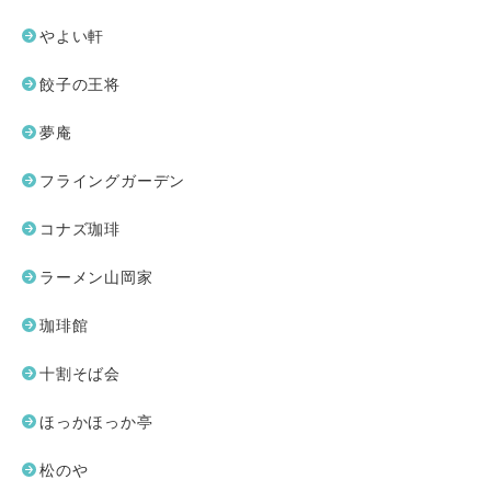
やよい軒
餃子の王将
夢庵
フライングガーデン
コナズ珈琲
ラーメン山岡家
珈琲館
十割そば会
ほっかほっか亭
松のや