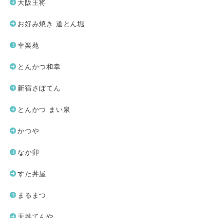
大阪王将
お好み焼き 道とん堀
幸楽苑
とんかつ和幸
新宿さぼてん
とんかつ まい泉
かつや
なか卯
すた丼屋
まるまつ
天丼てんや