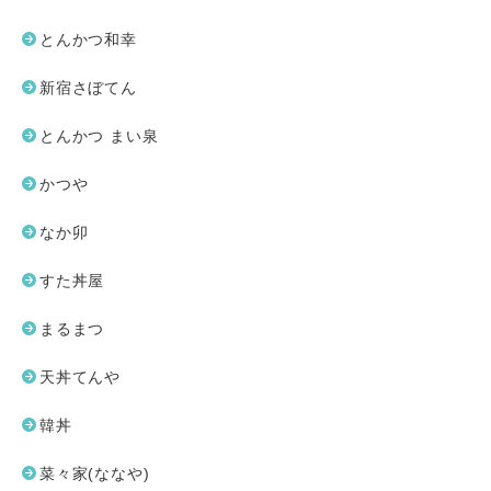
とんかつ和幸
新宿さぼてん
とんかつ まい泉
かつや
なか卯
すた丼屋
まるまつ
天丼てんや
韓丼
菜々家(ななや)