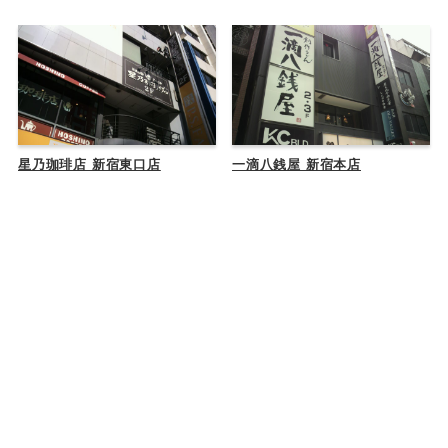
星乃珈琲店 新宿東口店
一滴八銭屋 新宿本店