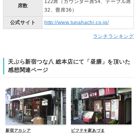
122席（カウンター席54、テーブル席
席数
32、畳席36）
公式サイト
http://www.tunahachi.co.jp/
ランチランキング
天ぷら新宿つな八 総本店にて「昼膳」を頂いた
感想関連ページ
新宿アカシア
ビフテキ家あづま