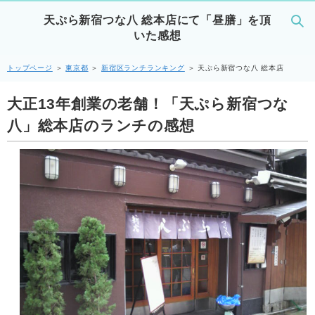
天ぷら新宿つな八 総本店にて「昼膳」を頂
いた感想
トップページ
＞
東京都
＞
新宿区ランチランキング
＞
天ぷら新宿つな八 総本店
大正13年創業の老舗！「天ぷら新宿つな
八」総本店のランチの感想